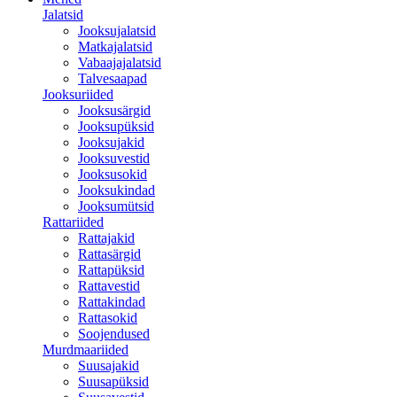
Jalatsid
Jooksujalatsid
Matkajalatsid
Vabaajajalatsid
Talvesaapad
Jooksuriided
Jooksusärgid
Jooksupüksid
Jooksujakid
Jooksuvestid
Jooksusokid
Jooksukindad
Jooksumütsid
Rattariided
Rattajakid
Rattasärgid
Rattapüksid
Rattavestid
Rattakindad
Rattasokid
Soojendused
Murdmaariided
Suusajakid
Suusapüksid