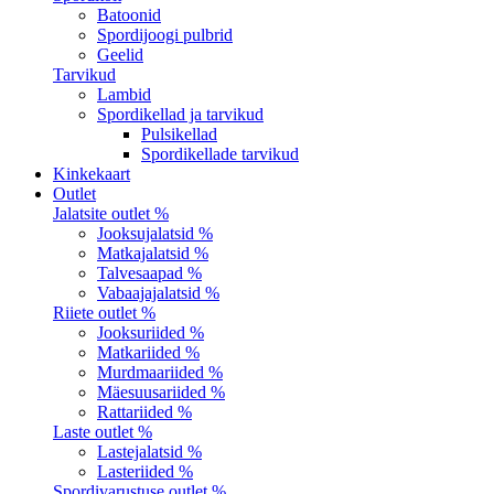
Batoonid
Spordijoogi pulbrid
Geelid
Tarvikud
Lambid
Spordikellad ja tarvikud
Pulsikellad
Spordikellade tarvikud
Kinkekaart
Outlet
Jalatsite outlet %
Jooksujalatsid %
Matkajalatsid %
Talvesaapad %
Vabaajajalatsid %
Riiete outlet %
Jooksuriided %
Matkariided %
Murdmaariided %
Mäesuusariided %
Rattariided %
Laste outlet %
Lastejalatsid %
Lasteriided %
Spordivarustuse outlet %