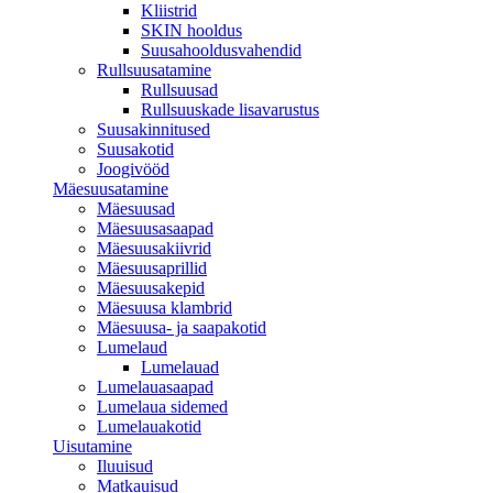
Kliistrid
SKIN hooldus
Suusahooldusvahendid
Rullsuusatamine
Rullsuusad
Rullsuuskade lisavarustus
Suusakinnitused
Suusakotid
Joogivööd
Mäesuusatamine
Mäesuusad
Mäesuusasaapad
Mäesuusakiivrid
Mäesuusaprillid
Mäesuusakepid
Mäesuusa klambrid
Mäesuusa- ja saapakotid
Lumelaud
Lumelauad
Lumelauasaapad
Lumelaua sidemed
Lumelauakotid
Uisutamine
Iluuisud
Matkauisud