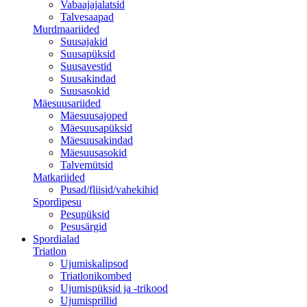
Vabaajajalatsid
Talvesaapad
Murdmaariided
Suusajakid
Suusapüksid
Suusavestid
Suusakindad
Suusasokid
Mäesuusariided
Mäesuusajoped
Mäesuusapüksid
Mäesuusakindad
Mäesuusasokid
Talvemütsid
Matkariided
Pusad/fliisid/vahekihid
Spordipesu
Pesupüksid
Pesusärgid
Spordialad
Triatlon
Ujumiskalipsod
Triatlonikombed
Ujumispüksid ja -trikood
Ujumisprillid