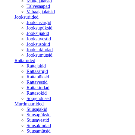
Matkajalatsid
Talvesaapad
Vabaajajalatsid
Jooksuriided
Jooksusärgid
Jooksupüksid
Jooksujakid
Jooksuvestid
Jooksusokid
Jooksukindad
Jooksumütsid
Rattariided
Rattajakid
Rattasärgid
Rattapüksid
Rattavestid
Rattakindad
Rattasokid
Soojendused
Murdmaariided
Suusajakid
Suusapüksid
Suusavestid
Suusakindad
Suusamütsid