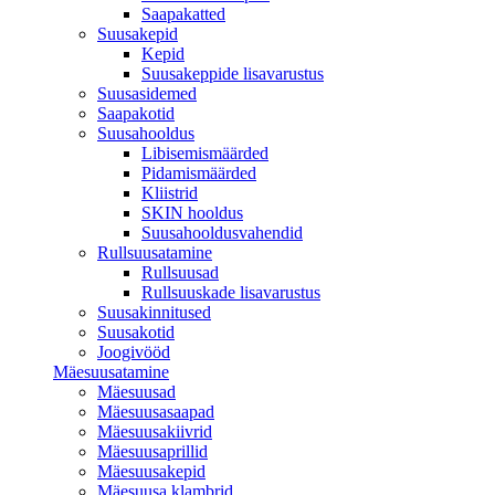
Saapakatted
Suusakepid
Kepid
Suusakeppide lisavarustus
Suusasidemed
Saapakotid
Suusahooldus
Libisemismäärded
Pidamismäärded
Kliistrid
SKIN hooldus
Suusahooldusvahendid
Rullsuusatamine
Rullsuusad
Rullsuuskade lisavarustus
Suusakinnitused
Suusakotid
Joogivööd
Mäesuusatamine
Mäesuusad
Mäesuusasaapad
Mäesuusakiivrid
Mäesuusaprillid
Mäesuusakepid
Mäesuusa klambrid