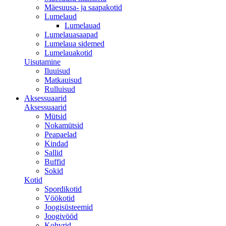
Mäesuusa- ja saapakotid
Lumelaud
Lumelauad
Lumelauasaapad
Lumelaua sidemed
Lumelauakotid
Uisutamine
Iluuisud
Matkauisud
Rulluisud
Aksessuaarid
Aksessuaarid
Mütsid
Nokamütsid
Peapaelad
Kindad
Sallid
Buffid
Sokid
Kotid
Spordikotid
Vöökotid
Joogisüsteemid
Joogivööd
Kohvrid