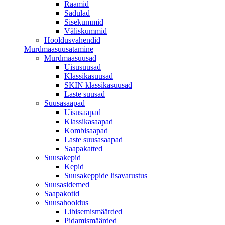
Raamid
Sadulad
Sisekummid
Väliskummid
Hooldusvahendid
Murdmaasuusatamine
Murdmaasuusad
Uisusuusad
Klassikasuusad
SKIN klassikasuusad
Laste suusad
Suusasaapad
Uisusaapad
Klassikasaapad
Kombisaapad
Laste suusasaapad
Saapakatted
Suusakepid
Kepid
Suusakeppide lisavarustus
Suusasidemed
Saapakotid
Suusahooldus
Libisemismäärded
Pidamismäärded