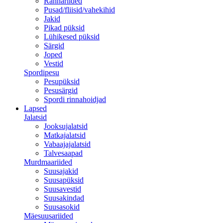
Rannariided
Pusad/fliisid/vahekihid
Jakid
Pikad püksid
Lühikesed püksid
Särgid
Joped
Vestid
Spordipesu
Pesupüksid
Pesusärgid
Spordi rinnahoidjad
Lapsed
Jalatsid
Jooksujalatsid
Matkajalatsid
Vabaajajalatsid
Talvesaapad
Murdmaariided
Suusajakid
Suusapüksid
Suusavestid
Suusakindad
Suusasokid
Mäesuusariided