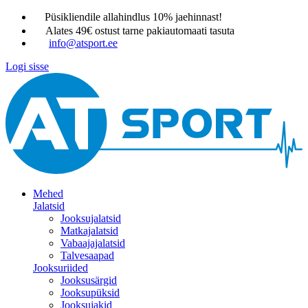
Püsikliendile allahindlus 10% jaehinnast!
Alates 49€ ostust tarne pakiautomaati tasuta
info@atsport.ee
Logi sisse
Mehed
Jalatsid
Jooksujalatsid
Matkajalatsid
Vabaajajalatsid
Talvesaapad
Jooksuriided
Jooksusärgid
Jooksupüksid
Jooksujakid