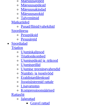
Mäesuusajoped
Mäesuusapüksid
Mäesuusakindad
Mäesuusasokid
Talvemütsid
Matkariided
Pusad/fliisid/vahekihid
Spordipesu
Pesupüksid
Pesusärgid
Spordialad
Triatlon
Ujumiskalipsod
Triatlonikombed
Ujumispüksid ja -trikood
Ujumisprillid
Ujumise treeningvahendid
Numbri- ja joogivööd
Eraldistardilenksud
Joogisüsteemid rattale
Lisavarustus
Kompressioonsäärised
Rattasõit
Jalgrattad
Gravel rattad