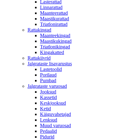
Lasterattad
Linnarattad
Maanteerattad
Maastikurattad
Triatlonirattad
Rattakingad
Maanteekingad
Maastikukingad
Triatlonikingad
Kingakatted
Rattakiivrid
Jalgrataste lisavarustus
Lastetoolid
Porilaud
Pumbad
Jalgrataste varuosad
Jooksud
Kassetid
Keskjooksud
Ketid
Käiguvahetajad
Lenksud
Muud varuosad
Pedaalid
Pidurid