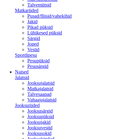
Talvemütsid
Matkariided
Pusad/fliisid/vahekihid
Jakid
Pikad püksid
Lühikesed püksid
Särgid
Joped
Vestid
Spordipesu
Pesupüksid
Pesusärgid
Naised
Jalatsid
Jooksujalatsid
Matkajalatsid
Talvesaapad
Vabaajajalatsid
Jooksuriided
Jooksusärgid
Jooksupüksid
Jooksujakid
Jooksuvestid
Jooksusokid
Jooksukindad