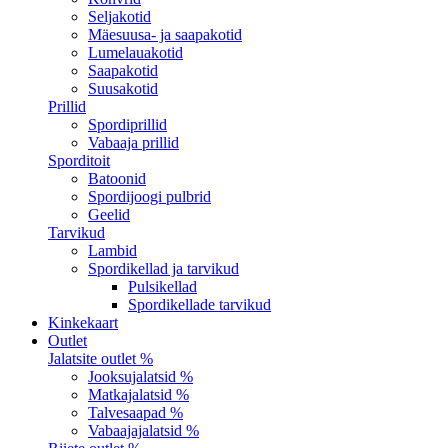
Seljakotid
Mäesuusa- ja saapakotid
Lumelauakotid
Saapakotid
Suusakotid
Prillid
Spordiprillid
Vabaaja prillid
Sporditoit
Batoonid
Spordijoogi pulbrid
Geelid
Tarvikud
Lambid
Spordikellad ja tarvikud
Pulsikellad
Spordikellade tarvikud
Kinkekaart
Outlet
Jalatsite outlet %
Jooksujalatsid %
Matkajalatsid %
Talvesaapad %
Vabaajajalatsid %