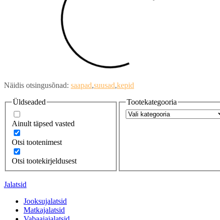
Näidis otsingusõnad:
saapad
suusad
kepid
Üldseaded
Tootekategooria
Ainult täpsed vasted
Otsi tootenimest
Otsi tootekirjeldusest
Jalatsid
Jooksujalatsid
Matkajalatsid
Vabaajajalatsid