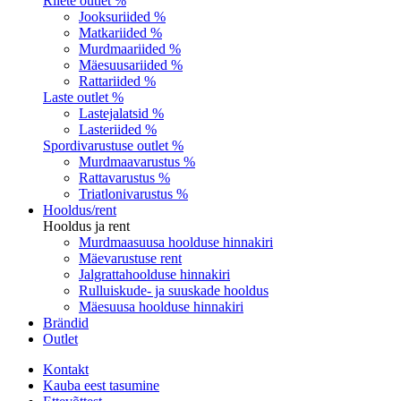
Riiete outlet %
Jooksuriided %
Matkariided %
Murdmaariided %
Mäesuusariided %
Rattariided %
Laste outlet %
Lastejalatsid %
Lasteriided %
Spordivarustuse outlet %
Murdmaavarustus %
Rattavarustus %
Triatlonivarustus %
Hooldus/rent
Hooldus ja rent
Murdmaasuusa hoolduse hinnakiri
Mäevarustuse rent
Jalgrattahoolduse hinnakiri
Rulluiskude- ja suuskade hooldus
Mäesuusa hoolduse hinnakiri
Brändid
Outlet
Kontakt
Kauba eest tasumine