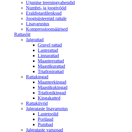
Ujumise treeningvahendid
Numbri- ja joogivööd
Eraldistardilenksud
Joogisüsteemid rattale
Lisavarustus
Kompressioonsäärised
Rattasõit
Jalgrattad
Gravel rattad
Lasterattad
Linnarattad
Maanteerattad
Maastikurattad
Triatlonirattad
Rattakingad
Maanteekingad
Maastikukingad
Triatlonikingad
Kingakatted
Rattakiivrid
Jalgrataste lisavarustus
Lastetoolid
Porilaud
Pumbad
Jalgrataste varuosad