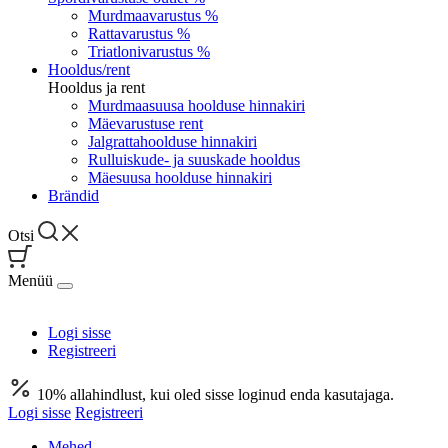
Murdmaavarustus %
Rattavarustus %
Triatlonivarustus %
Hooldus/rent
Hooldus ja rent
Murdmaasuusa hoolduse hinnakiri
Mäevarustuse rent
Jalgrattahoolduse hinnakiri
Rulluiskude- ja suuskade hooldus
Mäesuusa hoolduse hinnakiri
Brändid
Otsi
Menüü
Logi sisse
Registreeri
10% allahindlust, kui oled sisse loginud enda kasutajaga.
Logi sisse
Registreeri
Mehed