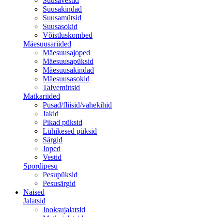
Suusavestid
Suusakindad
Suusamütsid
Suusasokid
Võistluskombed
Mäesuusariided
Mäesuusajoped
Mäesuusapüksid
Mäesuusakindad
Mäesuusasokid
Talvemütsid
Matkariided
Pusad/fliisid/vahekihid
Jakid
Pikad püksid
Lühikesed püksid
Särgid
Joped
Vestid
Spordipesu
Pesupüksid
Pesusärgid
Naised
Jalatsid
Jooksujalatsid