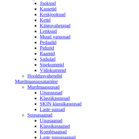
Jooksud
Kassetid
Keskjooksud
Ketid
Käiguvahetajad
Lenksud
Muud varuosad
Pedaalid
Pidurid
Raamid
Sadulad
Sisekummid
Väliskummid
Hooldusvahendid
Murdmaasuusatamine
Murdmaasuusad
Uisusuusad
Klassikasuusad
SKIN klassikasuusad
Laste suusad
Suusasaapad
Uisusaapad
Klassikasaapad
Kombisaapad
Laste suusasaapad