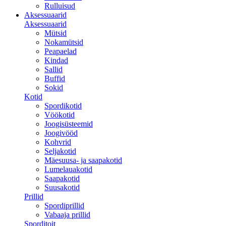
Rulluisud
Aksessuaarid
Aksessuaarid
Mütsid
Nokamütsid
Peapaelad
Kindad
Sallid
Buffid
Sokid
Kotid
Spordikotid
Vöökotid
Joogisüsteemid
Joogivööd
Kohvrid
Seljakotid
Mäesuusa- ja saapakotid
Lumelauakotid
Saapakotid
Suusakotid
Prillid
Spordiprillid
Vabaaja prillid
Sporditoit