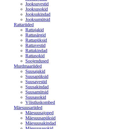
Jooksuvestid
Jooksusokid
Jooksukindad
Jooksumütsid
Rattariided
Rattajakid
Rattasärgid
Rattapüksid
Rattavestid
Rattakindad
Rattasokid
Soojendused
Murdmaariided
Suusajakid
Suusapüksid
Suusavestid
Suusakindad
Suusamütsid
Suusasokid
Võistluskombed
Mäesuusariided
Mäesuusajoped
Mäesuusapüksid
Mäesuusakindad
Mäesuusasokid