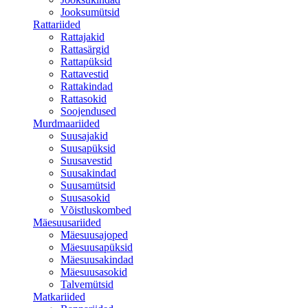
Jooksumütsid
Rattariided
Rattajakid
Rattasärgid
Rattapüksid
Rattavestid
Rattakindad
Rattasokid
Soojendused
Murdmaariided
Suusajakid
Suusapüksid
Suusavestid
Suusakindad
Suusamütsid
Suusasokid
Võistluskombed
Mäesuusariided
Mäesuusajoped
Mäesuusapüksid
Mäesuusakindad
Mäesuusasokid
Talvemütsid
Matkariided