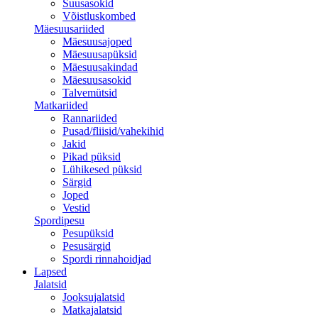
Suusasokid
Võistluskombed
Mäesuusariided
Mäesuusajoped
Mäesuusapüksid
Mäesuusakindad
Mäesuusasokid
Talvemütsid
Matkariided
Rannariided
Pusad/fliisid/vahekihid
Jakid
Pikad püksid
Lühikesed püksid
Särgid
Joped
Vestid
Spordipesu
Pesupüksid
Pesusärgid
Spordi rinnahoidjad
Lapsed
Jalatsid
Jooksujalatsid
Matkajalatsid