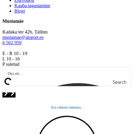
Ettevõttest
Kauba tagastamine
Blogi
Mustamäe
Kadaka tee 42b, Tallinn
mustamae@atsport.ee
6 562 959
E - R 10 - 19
L 10 - 16
P suletud
Search
Ava rohkem tulemusi...