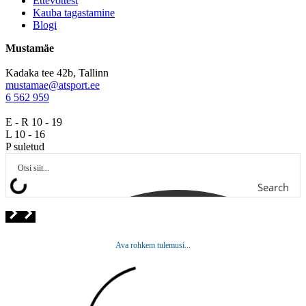
Ettevõttest
Kauba tagastamine
Blogi
Mustamäe
Kadaka tee 42b, Tallinn
mustamae@atsport.ee
6 562 959
E - R 10 - 19
L 10 - 16
P suletud
Search
Ava rohkem tulemusi...