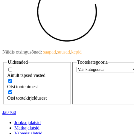
Näidis otsingusõnad:
saapad
suusad
kepid
Üldseaded
Tootekategooria
Ainult täpsed vasted
Otsi tootenimest
Otsi tootekirjeldusest
Jalatsid
Jooksujalatsid
Matkajalatsid
Vabaajajalatsid