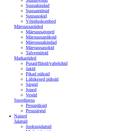
Suusavestid
Suusakindad
Suusamütsid
Suusasokid
Võistluskombed
Mäesuusariided
Mäesuusajoped
Mäesuusapüksid
Mäesuusakindad
Mäesuusasokid
Talvemütsid
Matkariided
Pusad/fliisid/vahekihid
Jakid
Pikad püksid
Lühikesed püksid
Särgid
Joped
Vestid
Spordipesu
Pesupüksid
Pesusärgid
Naised
Jalatsid
Jooksujalatsid