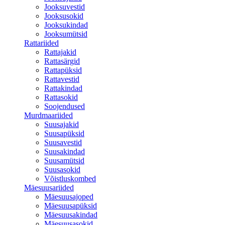
Jooksuvestid
Jooksusokid
Jooksukindad
Jooksumütsid
Rattariided
Rattajakid
Rattasärgid
Rattapüksid
Rattavestid
Rattakindad
Rattasokid
Soojendused
Murdmaariided
Suusajakid
Suusapüksid
Suusavestid
Suusakindad
Suusamütsid
Suusasokid
Võistluskombed
Mäesuusariided
Mäesuusajoped
Mäesuusapüksid
Mäesuusakindad
Mäesuusasokid