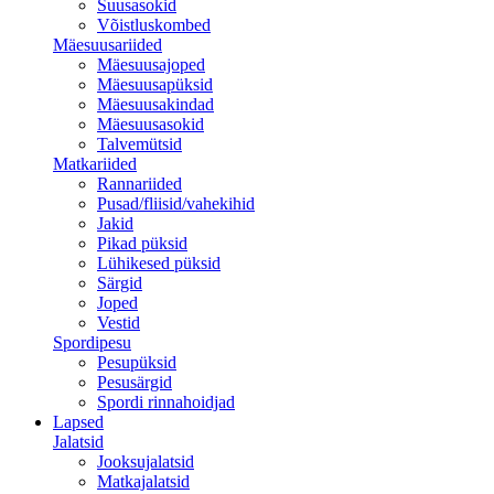
Suusasokid
Võistluskombed
Mäesuusariided
Mäesuusajoped
Mäesuusapüksid
Mäesuusakindad
Mäesuusasokid
Talvemütsid
Matkariided
Rannariided
Pusad/fliisid/vahekihid
Jakid
Pikad püksid
Lühikesed püksid
Särgid
Joped
Vestid
Spordipesu
Pesupüksid
Pesusärgid
Spordi rinnahoidjad
Lapsed
Jalatsid
Jooksujalatsid
Matkajalatsid