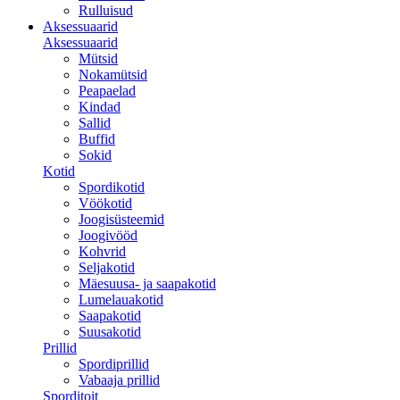
Rulluisud
Aksessuaarid
Aksessuaarid
Mütsid
Nokamütsid
Peapaelad
Kindad
Sallid
Buffid
Sokid
Kotid
Spordikotid
Vöökotid
Joogisüsteemid
Joogivööd
Kohvrid
Seljakotid
Mäesuusa- ja saapakotid
Lumelauakotid
Saapakotid
Suusakotid
Prillid
Spordiprillid
Vabaaja prillid
Sporditoit