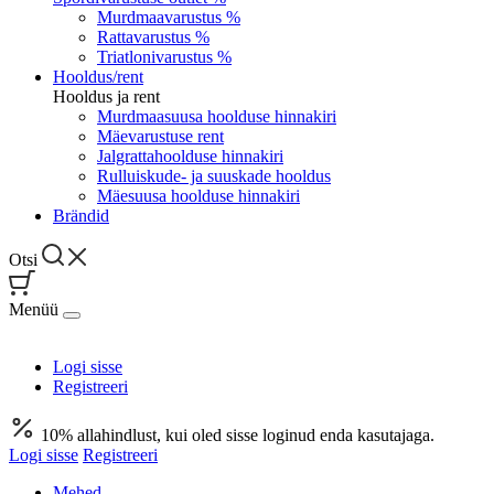
Murdmaavarustus %
Rattavarustus %
Triatlonivarustus %
Hooldus/rent
Hooldus ja rent
Murdmaasuusa hoolduse hinnakiri
Mäevarustuse rent
Jalgrattahoolduse hinnakiri
Rulluiskude- ja suuskade hooldus
Mäesuusa hoolduse hinnakiri
Brändid
Otsi
Menüü
Logi sisse
Registreeri
10% allahindlust, kui oled sisse loginud enda kasutajaga.
Logi sisse
Registreeri
Mehed