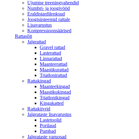
Ujumise treeningvahendid
Numbri- ja joogivööd
Eraldistardilenksud
Joogisüsteemid rattale
Lisavarustus
Kompressioonsäärised
Rattasõit
Jalgrattad
Gravel rattad
Lasterattad
Linnarattad
Maanteerattad
Maastikurattad
Triatlonirattad
Rattakingad
Maanteekingad
Maastikukingad
Triatlonikingad
Kingakatted
Rattakiivrid
Jalgrataste lisavarustus
Lastetoolid
Porilaud
Pumbad
Jalgrataste varuosad