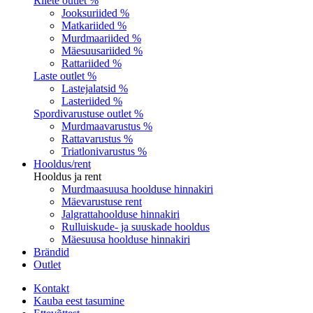
Riiete outlet %
Jooksuriided %
Matkariided %
Murdmaariided %
Mäesuusariided %
Rattariided %
Laste outlet %
Lastejalatsid %
Lasteriided %
Spordivarustuse outlet %
Murdmaavarustus %
Rattavarustus %
Triatlonivarustus %
Hooldus/rent
Hooldus ja rent
Murdmaasuusa hoolduse hinnakiri
Mäevarustuse rent
Jalgrattahoolduse hinnakiri
Rulluiskude- ja suuskade hooldus
Mäesuusa hoolduse hinnakiri
Brändid
Outlet
Kontakt
Kauba eest tasumine