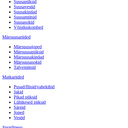
Suusapüksid
Suusavestid
Suusakindad
Suusamütsid
Suusasokid
Võistluskombed
Mäesuusariided
Mäesuusajoped
Mäesuusapüksid
Mäesuusakindad
Mäesuusasokid
Talvemütsid
Matkariided
Pusad/fliisid/vahekihid
Jakid
Pikad püksid
Lühikesed püksid
Särgid
Joped
Vestid
Spordipesu