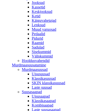
Jooksud
Kassetid
Keskjooksud
Ketid
Käiguvahetajad
Lenksud
Muud varuosad
Pedaalid
Pidurid
Raamid
Sadulad
Sisekummid
Väliskummid
Hooldusvahendid
Murdmaasuusatamine
Murdmaasuusad
Uisusuusad
Klassikasuusad
SKIN klassikasuusad
Laste suusad
Suusasaapad
Uisusaapad
Klassikasaapad
Kombisaapad
Laste suusasaapad