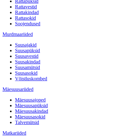
Rattapüksid
Rattavestid
Rattakindad
Rattasokid
Soojendused
Murdmaariided
Suusajakid
Suusapüksid
Suusavestid
Suusakindad
Suusamütsid
Suusasokid
Võistluskombed
Mäesuusariided
Mäesuusajoped
Mäesuusapüksid
Mäesuusakindad
Mäesuusasokid
Talvemütsid
Matkariided