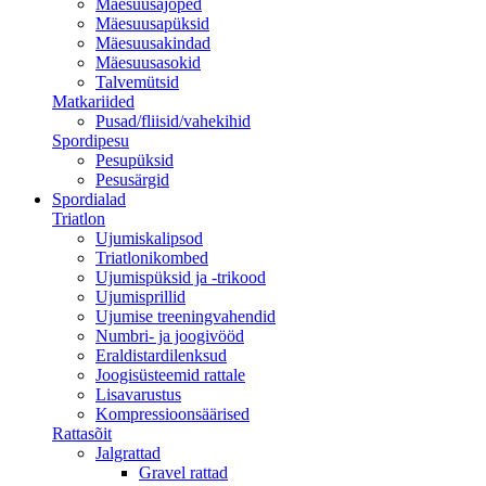
Mäesuusajoped
Mäesuusapüksid
Mäesuusakindad
Mäesuusasokid
Talvemütsid
Matkariided
Pusad/fliisid/vahekihid
Spordipesu
Pesupüksid
Pesusärgid
Spordialad
Triatlon
Ujumiskalipsod
Triatlonikombed
Ujumispüksid ja -trikood
Ujumisprillid
Ujumise treeningvahendid
Numbri- ja joogivööd
Eraldistardilenksud
Joogisüsteemid rattale
Lisavarustus
Kompressioonsäärised
Rattasõit
Jalgrattad
Gravel rattad