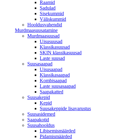
Raamid
Sadulad
Sisekummid
Väliskummid
Hooldusvahendid
Murdmaasuusatamine
Murdmaasuusad
Uisusuusad
Klassikasuusad
SKIN klassikasuusad
Laste suusad
Suusasaapad
Uisusaapad
Klassikasaapad
Kombisaapad
Laste suusasaapad
Saapakatted
Suusakepid
Kepid
Suusakeppide lisavarustus
Suusasidemed
Saapakotid
Suusahooldus
Libisemismäärded
Pidamismäärded