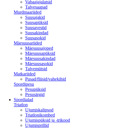
Vabaajajalatsid
Talvesaapad
Murdmaariided
Suusajakid
Suusapüksid
Suusavestid
Suusakindad
Suusasokid
Mäesuusariided
Mäesuusajoped
Mäesuusapüksid
Mäesuusakindad
Mäesuusasokid
Talvemütsid
Matkariided
Pusad/fliisid/vahekihid
Spordipesu
Pesupüksid
Pesusärgid
Spordialad
Triatlon
Ujumiskalipsod
Triatlonikombed
Ujumispüksid ja -trikood
Ujumisprillid