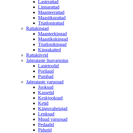
Lasterattad
Linnarattad
Maanteerattad
Maastikurattad
Triatlonirattad
Rattakingad
Maanteekingad
Maastikukingad
Triatlonikingad
Kingakatted
Rattakiivrid
Jalgrataste lisavarustus
Lastetoolid
Porilaud
Pumbad
Jalgrataste varuosad
Jooksud
Kassetid
Keskjooksud
Ketid
Käiguvahetajad
Lenksud
Muud varuosad
Pedaalid
Pidurid