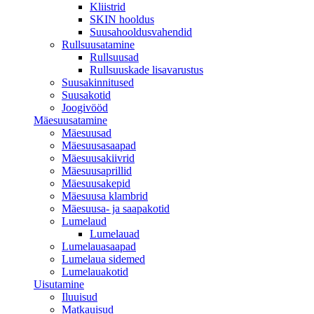
Kliistrid
SKIN hooldus
Suusahooldusvahendid
Rullsuusatamine
Rullsuusad
Rullsuuskade lisavarustus
Suusakinnitused
Suusakotid
Joogivööd
Mäesuusatamine
Mäesuusad
Mäesuusasaapad
Mäesuusakiivrid
Mäesuusaprillid
Mäesuusakepid
Mäesuusa klambrid
Mäesuusa- ja saapakotid
Lumelaud
Lumelauad
Lumelauasaapad
Lumelaua sidemed
Lumelauakotid
Uisutamine
Iluuisud
Matkauisud