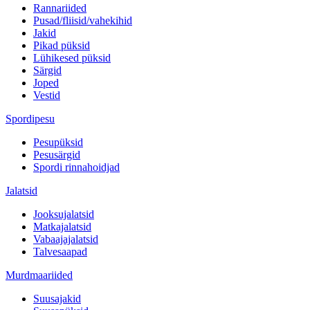
Rannariided
Pusad/fliisid/vahekihid
Jakid
Pikad püksid
Lühikesed püksid
Särgid
Joped
Vestid
Spordipesu
Pesupüksid
Pesusärgid
Spordi rinnahoidjad
Jalatsid
Jooksujalatsid
Matkajalatsid
Vabaajajalatsid
Talvesaapad
Murdmaariided
Suusajakid