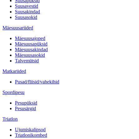
Suusapüksid
Suusavestid
Suusakindad
Suusasokid
Mäesuusariided
Mäesuusajoped
Mäesuusapüksid
Mäesuusakindad
Mäesuusasokid
Talvemütsid
Matkariided
Pusad/fliisid/vahekihid
Spordipesu
Pesupüksid
Pesusärgid
Triatlon
Ujumiskalipsod
Triatlonikombed