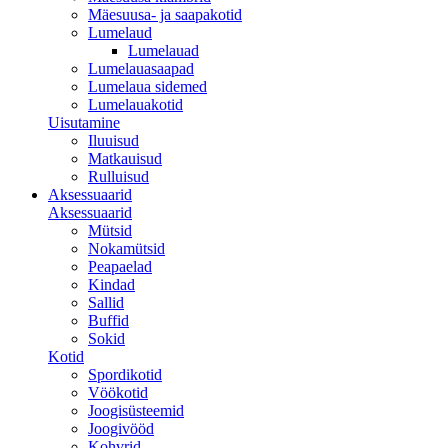
Mäesuusa- ja saapakotid
Lumelaud
Lumelauad
Lumelauasaapad
Lumelaua sidemed
Lumelauakotid
Uisutamine
Iluuisud
Matkauisud
Rulluisud
Aksessuaarid
Aksessuaarid
Mütsid
Nokamütsid
Peapaelad
Kindad
Sallid
Buffid
Sokid
Kotid
Spordikotid
Vöökotid
Joogisüsteemid
Joogivööd
Kohvrid