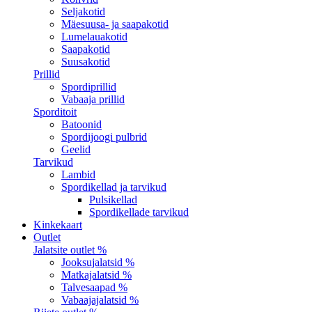
Seljakotid
Mäesuusa- ja saapakotid
Lumelauakotid
Saapakotid
Suusakotid
Prillid
Spordiprillid
Vabaaja prillid
Sporditoit
Batoonid
Spordijoogi pulbrid
Geelid
Tarvikud
Lambid
Spordikellad ja tarvikud
Pulsikellad
Spordikellade tarvikud
Kinkekaart
Outlet
Jalatsite outlet %
Jooksujalatsid %
Matkajalatsid %
Talvesaapad %
Vabaajajalatsid %