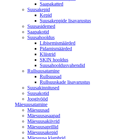
Saapakatted
Suusakepid
Kepid
Suusakeppide lisavarustus
Suusasidemed
Saapakotid
Suusahooldus
Libisemismäärded
Pidamismäärded
Kliistrid
SKIN hooldus
Suusahooldusvahendid
Rullsuusatamine
Rullsuusad
Rullsuuskade lisavarustus
Suusakinnitused
Suusakotid
Joogivööd
Mäesuusatamine
Mäesuusad
Mäesuusasaapad
Mäesuusakiivrid
Mäesuusaprillid
Mäesuusakepid
Mäesuusa klambrid