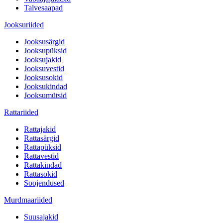
Talvesaapad
Jooksuriided
Jooksusärgid
Jooksupüksid
Jooksujakid
Jooksuvestid
Jooksusokid
Jooksukindad
Jooksumütsid
Rattariided
Rattajakid
Rattasärgid
Rattapüksid
Rattavestid
Rattakindad
Rattasokid
Soojendused
Murdmaariided
Suusajakid