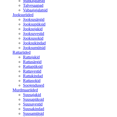
Matkajalatsid
Talvesaapad
Vabaajajalatsid
Jooksuriided
Jooksusärgid
Jooksupüksid
Jooksujakid
Jooksuvestid
Jooksusokid
Jooksukindad
Jooksumütsid
Rattariided
Rattajakid
Rattasärgid
Rattapüksid
Rattavestid
Rattakindad
Rattasokid
Soojendused
Murdmaariided
Suusajakid
Suusapüksid
Suusavestid
Suusakindad
Suusamütsid