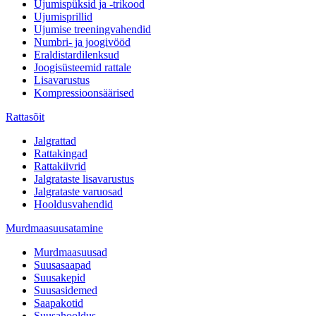
Ujumispüksid ja -trikood
Ujumisprillid
Ujumise treeningvahendid
Numbri- ja joogivööd
Eraldistardilenksud
Joogisüsteemid rattale
Lisavarustus
Kompressioonsäärised
Rattasõit
Jalgrattad
Rattakingad
Rattakiivrid
Jalgrataste lisavarustus
Jalgrataste varuosad
Hooldusvahendid
Murdmaasuusatamine
Murdmaasuusad
Suusasaapad
Suusakepid
Suusasidemed
Saapakotid
Suusahooldus