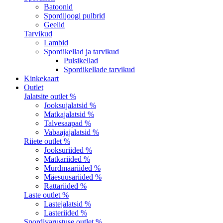
Batoonid
Spordijoogi pulbrid
Geelid
Tarvikud
Lambid
Spordikellad ja tarvikud
Pulsikellad
Spordikellade tarvikud
Kinkekaart
Outlet
Jalatsite outlet %
Jooksujalatsid %
Matkajalatsid %
Talvesaapad %
Vabaajajalatsid %
Riiete outlet %
Jooksuriided %
Matkariided %
Murdmaariided %
Mäesuusariided %
Rattariided %
Laste outlet %
Lastejalatsid %
Lasteriided %
Spordivarustuse outlet %