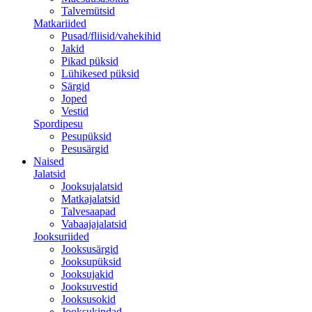
Talvemütsid
Matkariided
Pusad/fliisid/vahekihid
Jakid
Pikad püksid
Lühikesed püksid
Särgid
Joped
Vestid
Spordipesu
Pesupüksid
Pesusärgid
Naised
Jalatsid
Jooksujalatsid
Matkajalatsid
Talvesaapad
Vabaajajalatsid
Jooksuriided
Jooksusärgid
Jooksupüksid
Jooksujakid
Jooksuvestid
Jooksusokid
Jooksukindad