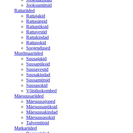
Jooksumütsid
Rattariided
Rattajakid
Rattasärgid
Rattapüksid
Rattavestid
Rattakindad
Rattasokid
Soojendused
Murdmaariided
Suusajakid
Suusapüksid
Suusavestid
Suusakindad
Suusamütsid
Suusasokid
Võistluskombed
Mäesuusariided
Mäesuusajoped
Mäesuusapüksid
Mäesuusakindad
Mäesuusasokid
Talvemütsid
Matkariided