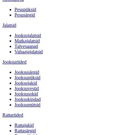
Pesupüksid
Pesusärgid
Jalatsid
Jooksujalatsid
Matkajalatsid
Talvesaapad
Vabaajajalatsid
Jooksuriided
Jooksusärgid
Jooksupüksid
Jooksujakid
Jooksuvestid
Jooksusokid
Jooksukindad
Jooksumütsid
Rattariided
Rattajakid
Rattasärgid