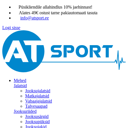
Püsikliendile allahindlus 10% jaehinnast!
Alates 49€ ostust tarne pakiautomaati tasuta
info@atsport.ee
Logi sisse
Mehed
Jalatsid
Jooksujalatsid
Matkajalatsid
Vabaajajalatsid
Talvesaapad
Jooksuriided
Jooksusärgid
Jooksupüksid
Jooksujakid