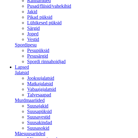
Rannariided
Pusad/fliisid/vahekihid
Jakid
Pikad püksid
Lühikesed püksid
Särgid
Joped
Vestid
Spordipesu
Pesupüksid
Pesusärgid
Spordi rinnahoidjad
Lapsed
Jalatsid
Jooksujalatsid
Matkajalatsid
Vabaajajalatsid
Talvesaapad
Murdmaariided
Suusajakid
Suusapüksid
Suusavestid
Suusakindad
Suusasokid
Mäesuusariided