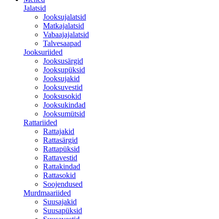
Jalatsid
Jooksujalatsid
Matkajalatsid
Vabaajajalatsid
Talvesaapad
Jooksuriided
Jooksusärgid
Jooksupüksid
Jooksujakid
Jooksuvestid
Jooksusokid
Jooksukindad
Jooksumütsid
Rattariided
Rattajakid
Rattasärgid
Rattapüksid
Rattavestid
Rattakindad
Rattasokid
Soojendused
Murdmaariided
Suusajakid
Suusapüksid