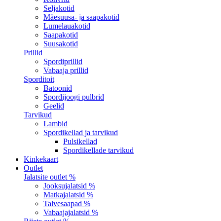
Seljakotid
Mäesuusa- ja saapakotid
Lumelauakotid
Saapakotid
Suusakotid
Prillid
Spordiprillid
Vabaaja prillid
Sporditoit
Batoonid
Spordijoogi pulbrid
Geelid
Tarvikud
Lambid
Spordikellad ja tarvikud
Pulsikellad
Spordikellade tarvikud
Kinkekaart
Outlet
Jalatsite outlet %
Jooksujalatsid %
Matkajalatsid %
Talvesaapad %
Vabaajajalatsid %