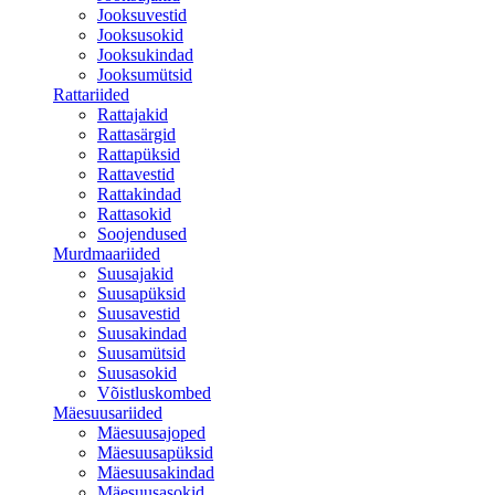
Jooksuvestid
Jooksusokid
Jooksukindad
Jooksumütsid
Rattariided
Rattajakid
Rattasärgid
Rattapüksid
Rattavestid
Rattakindad
Rattasokid
Soojendused
Murdmaariided
Suusajakid
Suusapüksid
Suusavestid
Suusakindad
Suusamütsid
Suusasokid
Võistluskombed
Mäesuusariided
Mäesuusajoped
Mäesuusapüksid
Mäesuusakindad
Mäesuusasokid