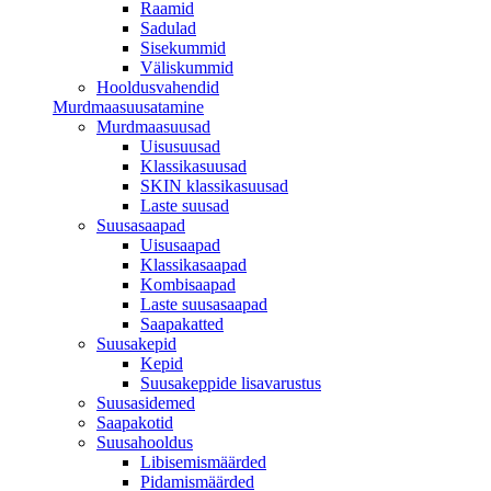
Raamid
Sadulad
Sisekummid
Väliskummid
Hooldusvahendid
Murdmaasuusatamine
Murdmaasuusad
Uisusuusad
Klassikasuusad
SKIN klassikasuusad
Laste suusad
Suusasaapad
Uisusaapad
Klassikasaapad
Kombisaapad
Laste suusasaapad
Saapakatted
Suusakepid
Kepid
Suusakeppide lisavarustus
Suusasidemed
Saapakotid
Suusahooldus
Libisemismäärded
Pidamismäärded