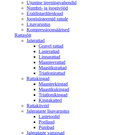
Ujumise treeningvahendid
Numbri- ja joogivööd
Eraldistardilenksud
Joogisüsteemid rattale
Lisavarustus
Kompressioonsäärised
Rattasõit
Jalgrattad
Gravel rattad
Lasterattad
Linnarattad
Maanteerattad
Maastikurattad
Triatlonirattad
Rattakingad
Maanteekingad
Maastikukingad
Triatlonikingad
Kingakatted
Rattakiivrid
Jalgrataste lisavarustus
Lastetoolid
Porilaud
Pumbad
Jalgrataste varuosad