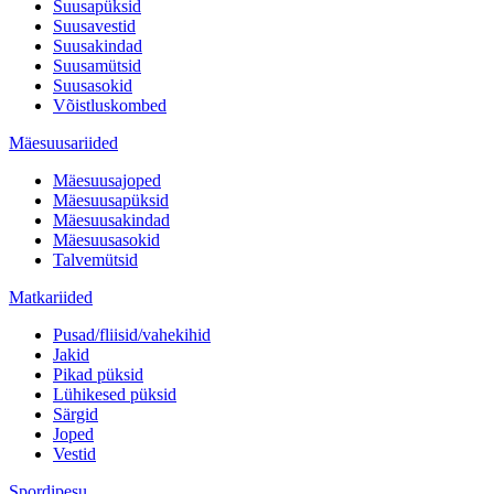
Suusapüksid
Suusavestid
Suusakindad
Suusamütsid
Suusasokid
Võistluskombed
Mäesuusariided
Mäesuusajoped
Mäesuusapüksid
Mäesuusakindad
Mäesuusasokid
Talvemütsid
Matkariided
Pusad/fliisid/vahekihid
Jakid
Pikad püksid
Lühikesed püksid
Särgid
Joped
Vestid
Spordipesu