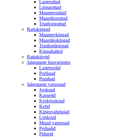
Lasterattad
Linnarattad
Maanteerattad
Maastikurattad
Triatlonirattad
Rattakingad
Maanteekingad
Maastikukingad
Triatlonikingad
Kingakatted
Rattakiivrid
Jalgrataste lisavarustus
Lastetoolid
Porilaud
Pumbad
Jalgrataste varuosad
Jooksud
Kassetid
Keskjooksud
Ketid
Käiguvahetajad
Lenksud
Muud varuosad
Pedaalid
Pidurid