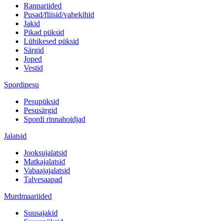
Rannariided
Pusad/fliisid/vahekihid
Jakid
Pikad püksid
Lühikesed püksid
Särgid
Joped
Vestid
Spordipesu
Pesupüksid
Pesusärgid
Spordi rinnahoidjad
Jalatsid
Jooksujalatsid
Matkajalatsid
Vabaajajalatsid
Talvesaapad
Murdmaariided
Suusajakid