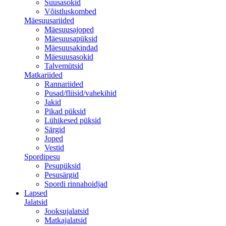
Suusasokid
Võistluskombed
Mäesuusariided
Mäesuusajoped
Mäesuusapüksid
Mäesuusakindad
Mäesuusasokid
Talvemütsid
Matkariided
Rannariided
Pusad/fliisid/vahekihid
Jakid
Pikad püksid
Lühikesed püksid
Särgid
Joped
Vestid
Spordipesu
Pesupüksid
Pesusärgid
Spordi rinnahoidjad
Lapsed
Jalatsid
Jooksujalatsid
Matkajalatsid