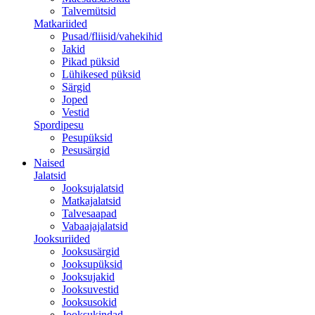
Talvemütsid
Matkariided
Pusad/fliisid/vahekihid
Jakid
Pikad püksid
Lühikesed püksid
Särgid
Joped
Vestid
Spordipesu
Pesupüksid
Pesusärgid
Naised
Jalatsid
Jooksujalatsid
Matkajalatsid
Talvesaapad
Vabaajajalatsid
Jooksuriided
Jooksusärgid
Jooksupüksid
Jooksujakid
Jooksuvestid
Jooksusokid
Jooksukindad