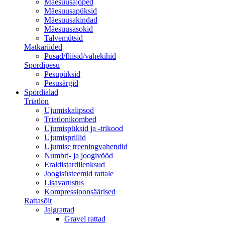
Mäesuusajoped
Mäesuusapüksid
Mäesuusakindad
Mäesuusasokid
Talvemütsid
Matkariided
Pusad/fliisid/vahekihid
Spordipesu
Pesupüksid
Pesusärgid
Spordialad
Triatlon
Ujumiskalipsod
Triatlonikombed
Ujumispüksid ja -trikood
Ujumisprillid
Ujumise treeningvahendid
Numbri- ja joogivööd
Eraldistardilenksud
Joogisüsteemid rattale
Lisavarustus
Kompressioonsäärised
Rattasõit
Jalgrattad
Gravel rattad