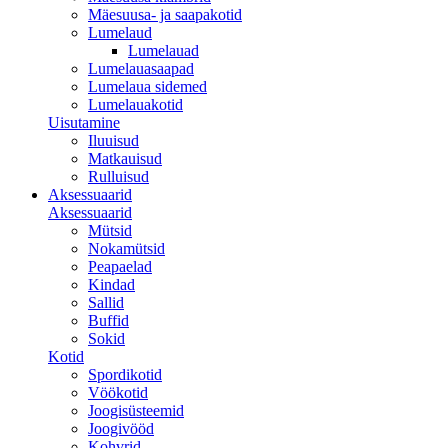
Mäesuusa- ja saapakotid
Lumelaud
Lumelauad
Lumelauasaapad
Lumelaua sidemed
Lumelauakotid
Uisutamine
Iluuisud
Matkauisud
Rulluisud
Aksessuaarid
Aksessuaarid
Mütsid
Nokamütsid
Peapaelad
Kindad
Sallid
Buffid
Sokid
Kotid
Spordikotid
Vöökotid
Joogisüsteemid
Joogivööd
Kohvrid