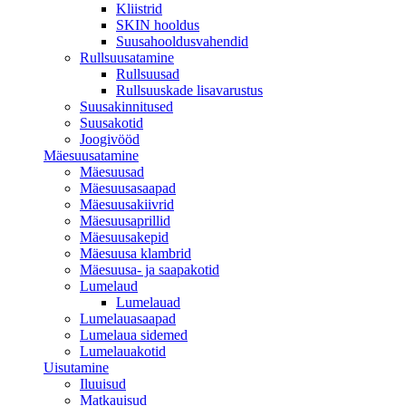
Kliistrid
SKIN hooldus
Suusahooldusvahendid
Rullsuusatamine
Rullsuusad
Rullsuuskade lisavarustus
Suusakinnitused
Suusakotid
Joogivööd
Mäesuusatamine
Mäesuusad
Mäesuusasaapad
Mäesuusakiivrid
Mäesuusaprillid
Mäesuusakepid
Mäesuusa klambrid
Mäesuusa- ja saapakotid
Lumelaud
Lumelauad
Lumelauasaapad
Lumelaua sidemed
Lumelauakotid
Uisutamine
Iluuisud
Matkauisud