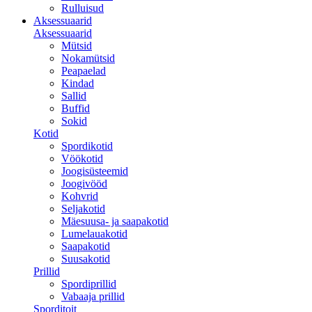
Rulluisud
Aksessuaarid
Aksessuaarid
Mütsid
Nokamütsid
Peapaelad
Kindad
Sallid
Buffid
Sokid
Kotid
Spordikotid
Vöökotid
Joogisüsteemid
Joogivööd
Kohvrid
Seljakotid
Mäesuusa- ja saapakotid
Lumelauakotid
Saapakotid
Suusakotid
Prillid
Spordiprillid
Vabaaja prillid
Sporditoit