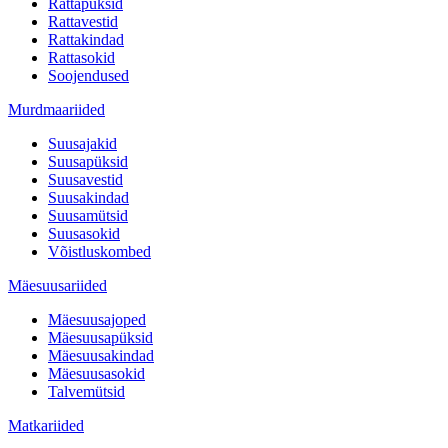
Rattapüksid
Rattavestid
Rattakindad
Rattasokid
Soojendused
Murdmaariided
Suusajakid
Suusapüksid
Suusavestid
Suusakindad
Suusamütsid
Suusasokid
Võistluskombed
Mäesuusariided
Mäesuusajoped
Mäesuusapüksid
Mäesuusakindad
Mäesuusasokid
Talvemütsid
Matkariided