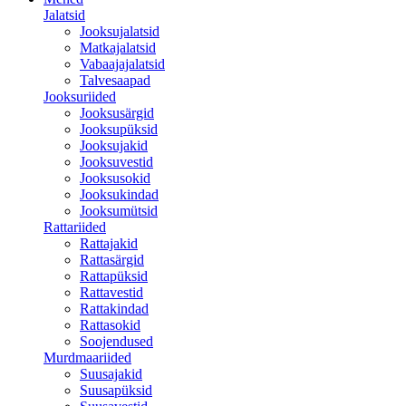
Jalatsid
Jooksujalatsid
Matkajalatsid
Vabaajajalatsid
Talvesaapad
Jooksuriided
Jooksusärgid
Jooksupüksid
Jooksujakid
Jooksuvestid
Jooksusokid
Jooksukindad
Jooksumütsid
Rattariided
Rattajakid
Rattasärgid
Rattapüksid
Rattavestid
Rattakindad
Rattasokid
Soojendused
Murdmaariided
Suusajakid
Suusapüksid