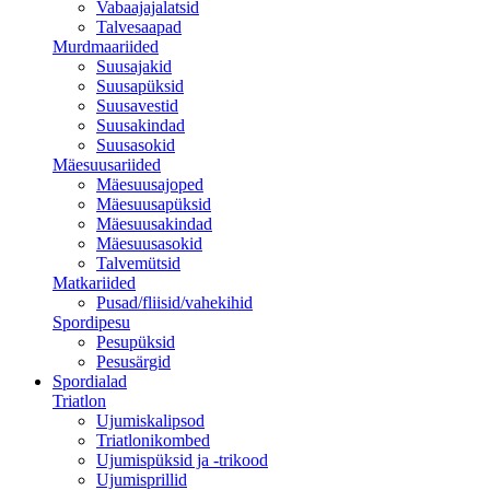
Vabaajajalatsid
Talvesaapad
Murdmaariided
Suusajakid
Suusapüksid
Suusavestid
Suusakindad
Suusasokid
Mäesuusariided
Mäesuusajoped
Mäesuusapüksid
Mäesuusakindad
Mäesuusasokid
Talvemütsid
Matkariided
Pusad/fliisid/vahekihid
Spordipesu
Pesupüksid
Pesusärgid
Spordialad
Triatlon
Ujumiskalipsod
Triatlonikombed
Ujumispüksid ja -trikood
Ujumisprillid