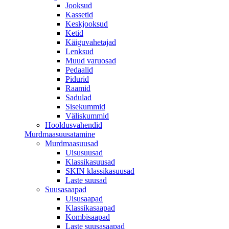
Jooksud
Kassetid
Keskjooksud
Ketid
Käiguvahetajad
Lenksud
Muud varuosad
Pedaalid
Pidurid
Raamid
Sadulad
Sisekummid
Väliskummid
Hooldusvahendid
Murdmaasuusatamine
Murdmaasuusad
Uisusuusad
Klassikasuusad
SKIN klassikasuusad
Laste suusad
Suusasaapad
Uisusaapad
Klassikasaapad
Kombisaapad
Laste suusasaapad