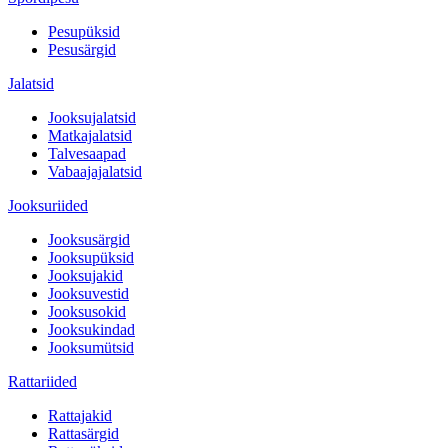
Pesupüksid
Pesusärgid
Jalatsid
Jooksujalatsid
Matkajalatsid
Talvesaapad
Vabaajajalatsid
Jooksuriided
Jooksusärgid
Jooksupüksid
Jooksujakid
Jooksuvestid
Jooksusokid
Jooksukindad
Jooksumütsid
Rattariided
Rattajakid
Rattasärgid