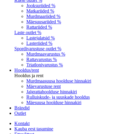
Riiete outlet %
Jooksuriided %
Matkariided %
Murdmaariided %
Mäesuusariided %
Rattariided %
Laste outlet %
Lastejalatsid %
Lasteriided %
Spordivarustuse outlet %
Murdmaavarustus %
Rattavarustus %
Triatlonivarustus %
Hooldus/rent
Hooldus ja rent
Murdmaasuusa hoolduse hinnakiri
Mäevarustuse rent
Jalgrattahoolduse hinnakiri
Rulluiskude- ja suuskade hooldus
Mäesuusa hoolduse hinnakiri
Brändid
Outlet
Kontakt
Kauba eest tasumine