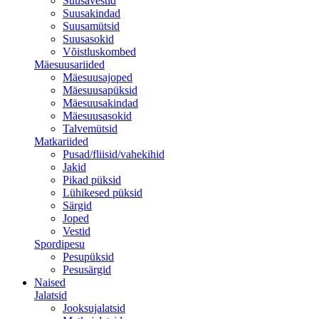
Suusavestid
Suusakindad
Suusamütsid
Suusasokid
Võistluskombed
Mäesuusariided
Mäesuusajoped
Mäesuusapüksid
Mäesuusakindad
Mäesuusasokid
Talvemütsid
Matkariided
Pusad/fliisid/vahekihid
Jakid
Pikad püksid
Lühikesed püksid
Särgid
Joped
Vestid
Spordipesu
Pesupüksid
Pesusärgid
Naised
Jalatsid
Jooksujalatsid