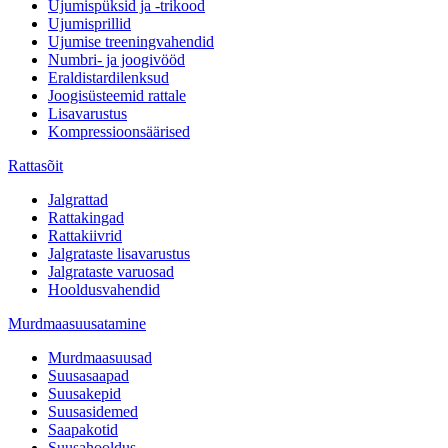
Ujumispüksid ja -trikood
Ujumisprillid
Ujumise treeningvahendid
Numbri- ja joogivööd
Eraldistardilenksud
Joogisüsteemid rattale
Lisavarustus
Kompressioonsäärised
Rattasõit
Jalgrattad
Rattakingad
Rattakiivrid
Jalgrataste lisavarustus
Jalgrataste varuosad
Hooldusvahendid
Murdmaasuusatamine
Murdmaasuusad
Suusasaapad
Suusakepid
Suusasidemed
Saapakotid
Suusahooldus