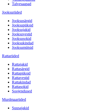
Talvesaapad
Jooksuriided
Jooksusärgid
Jooksupüksid
Jooksujakid
Jooksuvestid
Jooksusokid
Jooksukindad
Jooksumütsid
Rattariided
Rattajakid
Rattasärgid
Rattapüksid
Rattavestid
Rattakindad
Rattasokid
Soojendused
Murdmaariided
Suusajakid