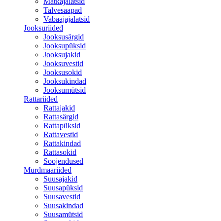
Matkajalatsid
Talvesaapad
Vabaajajalatsid
Jooksuriided
Jooksusärgid
Jooksupüksid
Jooksujakid
Jooksuvestid
Jooksusokid
Jooksukindad
Jooksumütsid
Rattariided
Rattajakid
Rattasärgid
Rattapüksid
Rattavestid
Rattakindad
Rattasokid
Soojendused
Murdmaariided
Suusajakid
Suusapüksid
Suusavestid
Suusakindad
Suusamütsid