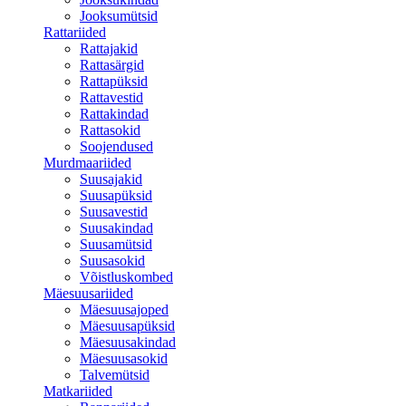
Jooksumütsid
Rattariided
Rattajakid
Rattasärgid
Rattapüksid
Rattavestid
Rattakindad
Rattasokid
Soojendused
Murdmaariided
Suusajakid
Suusapüksid
Suusavestid
Suusakindad
Suusamütsid
Suusasokid
Võistluskombed
Mäesuusariided
Mäesuusajoped
Mäesuusapüksid
Mäesuusakindad
Mäesuusasokid
Talvemütsid
Matkariided