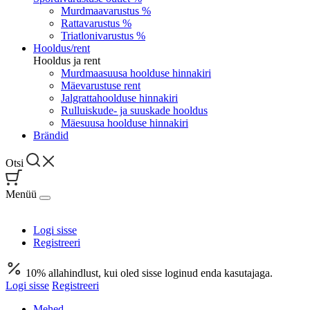
Murdmaavarustus %
Rattavarustus %
Triatlonivarustus %
Hooldus/rent
Hooldus ja rent
Murdmaasuusa hoolduse hinnakiri
Mäevarustuse rent
Jalgrattahoolduse hinnakiri
Rulluiskude- ja suuskade hooldus
Mäesuusa hoolduse hinnakiri
Brändid
Otsi
Menüü
Logi sisse
Registreeri
10% allahindlust, kui oled sisse loginud enda kasutajaga.
Logi sisse
Registreeri
Mehed