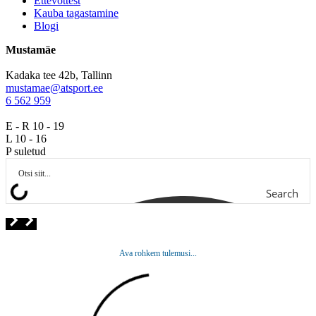
Ettevõttest
Kauba tagastamine
Blogi
Mustamäe
Kadaka tee 42b, Tallinn
mustamae@atsport.ee
6 562 959
E - R 10 - 19
L 10 - 16
P suletud
Search
Ava rohkem tulemusi...