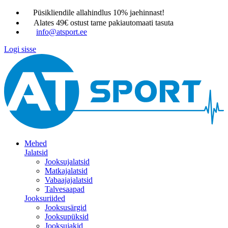
Püsikliendile allahindlus 10% jaehinnast!
Alates 49€ ostust tarne pakiautomaati tasuta
info@atsport.ee
Logi sisse
Mehed
Jalatsid
Jooksujalatsid
Matkajalatsid
Vabaajajalatsid
Talvesaapad
Jooksuriided
Jooksusärgid
Jooksupüksid
Jooksujakid