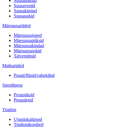
Suusapüksid
Suusavestid
Suusakindad
Suusasokid
Mäesuusariided
Mäesuusajoped
Mäesuusapüksid
Mäesuusakindad
Mäesuusasokid
Talvemütsid
Matkariided
Pusad/fliisid/vahekihid
Spordipesu
Pesupüksid
Pesusärgid
Triatlon
Ujumiskalipsod
Triatlonikombed