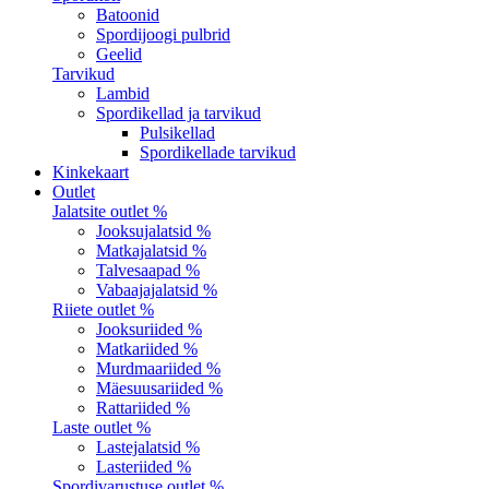
Batoonid
Spordijoogi pulbrid
Geelid
Tarvikud
Lambid
Spordikellad ja tarvikud
Pulsikellad
Spordikellade tarvikud
Kinkekaart
Outlet
Jalatsite outlet %
Jooksujalatsid %
Matkajalatsid %
Talvesaapad %
Vabaajajalatsid %
Riiete outlet %
Jooksuriided %
Matkariided %
Murdmaariided %
Mäesuusariided %
Rattariided %
Laste outlet %
Lastejalatsid %
Lasteriided %
Spordivarustuse outlet %