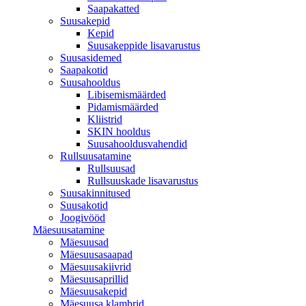
Saapakatted
Suusakepid
Kepid
Suusakeppide lisavarustus
Suusasidemed
Saapakotid
Suusahooldus
Libisemismäärded
Pidamismäärded
Kliistrid
SKIN hooldus
Suusahooldusvahendid
Rullsuusatamine
Rullsuusad
Rullsuuskade lisavarustus
Suusakinnitused
Suusakotid
Joogivööd
Mäesuusatamine
Mäesuusad
Mäesuusasaapad
Mäesuusakiivrid
Mäesuusaprillid
Mäesuusakepid
Mäesuusa klambrid