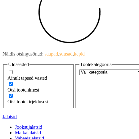
Näidis otsingusõnad:
saapad
suusad
kepid
Üldseaded
Tootekategooria
Ainult täpsed vasted
Otsi tootenimest
Otsi tootekirjeldusest
Jalatsid
Jooksujalatsid
Matkajalatsid
Vabaajajalatsid