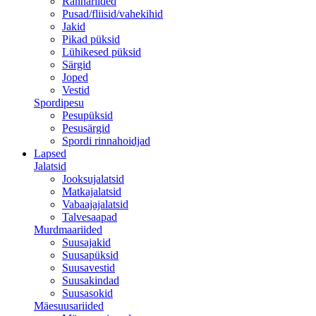
Rannariided
Pusad/fliisid/vahekihid
Jakid
Pikad püksid
Lühikesed püksid
Särgid
Joped
Vestid
Spordipesu
Pesupüksid
Pesusärgid
Spordi rinnahoidjad
Lapsed
Jalatsid
Jooksujalatsid
Matkajalatsid
Vabaajajalatsid
Talvesaapad
Murdmaariided
Suusajakid
Suusapüksid
Suusavestid
Suusakindad
Suusasokid
Mäesuusariided