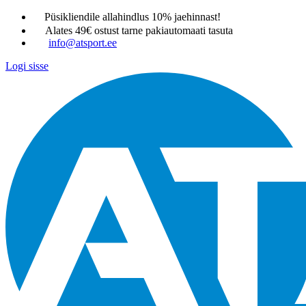
Püsikliendile allahindlus 10% jaehinnast!
Alates 49€ ostust tarne pakiautomaati tasuta
info@atsport.ee
Logi sisse