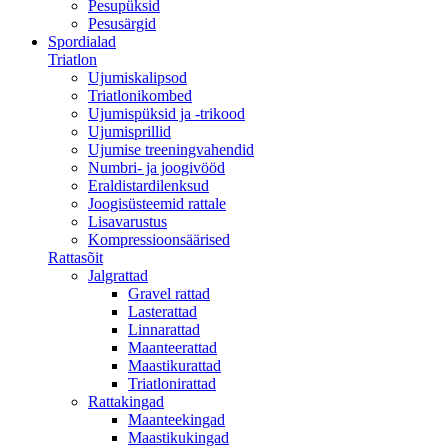
Pesupüksid
Pesusärgid
Spordialad
Triatlon
Ujumiskalipsod
Triatlonikombed
Ujumispüksid ja -trikood
Ujumisprillid
Ujumise treeningvahendid
Numbri- ja joogivööd
Eraldistardilenksud
Joogisüsteemid rattale
Lisavarustus
Kompressioonsäärised
Rattasõit
Jalgrattad
Gravel rattad
Lasterattad
Linnarattad
Maanteerattad
Maastikurattad
Triatlonirattad
Rattakingad
Maanteekingad
Maastikukingad