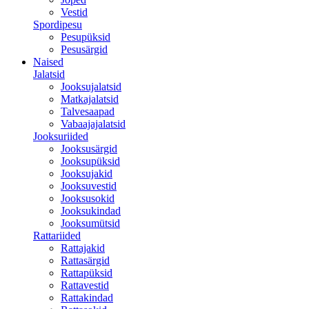
Vestid
Spordipesu
Pesupüksid
Pesusärgid
Naised
Jalatsid
Jooksujalatsid
Matkajalatsid
Talvesaapad
Vabaajajalatsid
Jooksuriided
Jooksusärgid
Jooksupüksid
Jooksujakid
Jooksuvestid
Jooksusokid
Jooksukindad
Jooksumütsid
Rattariided
Rattajakid
Rattasärgid
Rattapüksid
Rattavestid
Rattakindad