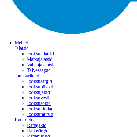
Mehed
Jalatsid
Jooksujalatsid
Matkajalatsid
Vabaajajalatsid
Talvesaapad
Jooksuriided
Jooksusärgid
Jooksupüksid
Jooksujakid
Jooksuvestid
Jooksusokid
Jooksukindad
Jooksumütsid
Rattariided
Rattajakid
Rattasärgid
Rattapüksid