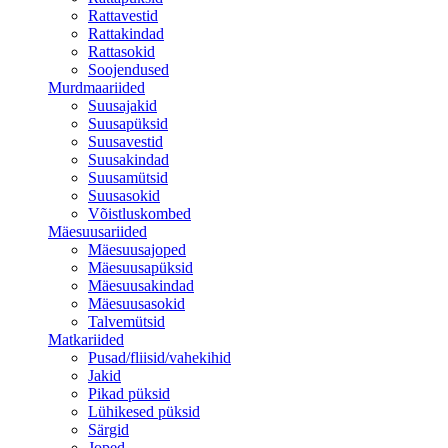
Rattavestid
Rattakindad
Rattasokid
Soojendused
Murdmaariided
Suusajakid
Suusapüksid
Suusavestid
Suusakindad
Suusamütsid
Suusasokid
Võistluskombed
Mäesuusariided
Mäesuusajoped
Mäesuusapüksid
Mäesuusakindad
Mäesuusasokid
Talvemütsid
Matkariided
Pusad/fliisid/vahekihid
Jakid
Pikad püksid
Lühikesed püksid
Särgid
Joped