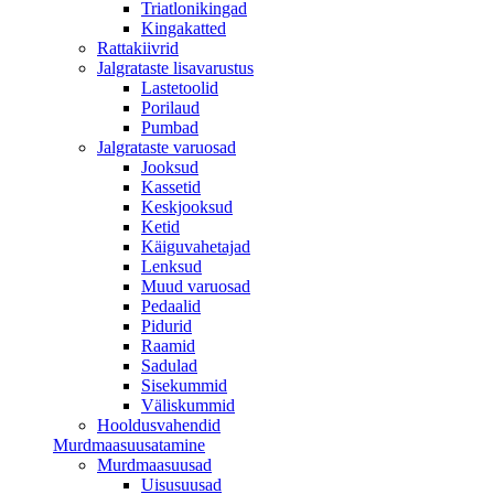
Triatlonikingad
Kingakatted
Rattakiivrid
Jalgrataste lisavarustus
Lastetoolid
Porilaud
Pumbad
Jalgrataste varuosad
Jooksud
Kassetid
Keskjooksud
Ketid
Käiguvahetajad
Lenksud
Muud varuosad
Pedaalid
Pidurid
Raamid
Sadulad
Sisekummid
Väliskummid
Hooldusvahendid
Murdmaasuusatamine
Murdmaasuusad
Uisusuusad