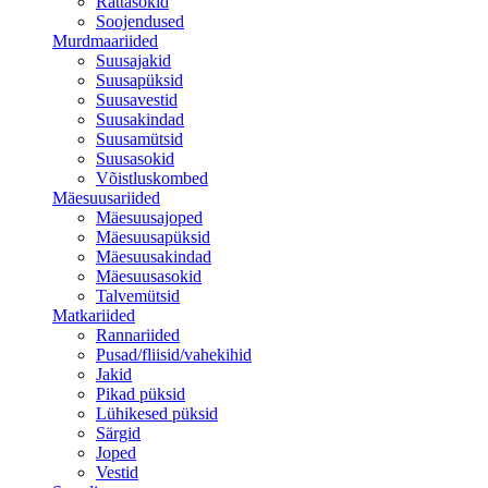
Rattasokid
Soojendused
Murdmaariided
Suusajakid
Suusapüksid
Suusavestid
Suusakindad
Suusamütsid
Suusasokid
Võistluskombed
Mäesuusariided
Mäesuusajoped
Mäesuusapüksid
Mäesuusakindad
Mäesuusasokid
Talvemütsid
Matkariided
Rannariided
Pusad/fliisid/vahekihid
Jakid
Pikad püksid
Lühikesed püksid
Särgid
Joped
Vestid