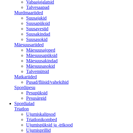
Vabaajajalatsid
Talvesaapad
Murdmaariided
Suusajakid
Suusapüksid
Suusavestid
Suusakindad
Suusasokid
Mäesuusariided
Mäesuusajoped
Mäesuusapüksid
Mäesuusakindad
Mäesuusasokid
Talvemütsid
Matkariided
Pusad/fliisid/vahekihid
Spordipesu
Pesupüksid
Pesusärgid
Spordialad
Triatlon
Ujumiskalipsod
Triatlonikombed
Ujumispüksid ja -trikood
Ujumisprillid