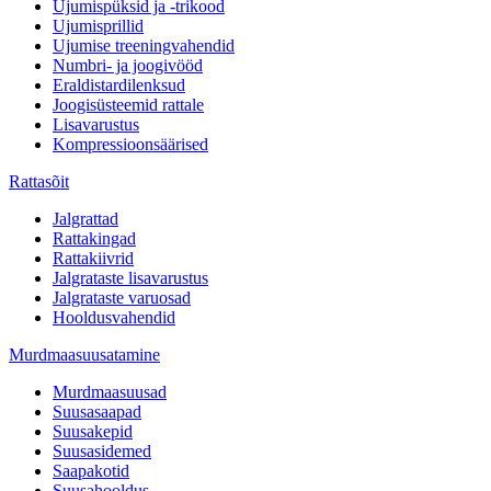
Ujumispüksid ja -trikood
Ujumisprillid
Ujumise treeningvahendid
Numbri- ja joogivööd
Eraldistardilenksud
Joogisüsteemid rattale
Lisavarustus
Kompressioonsäärised
Rattasõit
Jalgrattad
Rattakingad
Rattakiivrid
Jalgrataste lisavarustus
Jalgrataste varuosad
Hooldusvahendid
Murdmaasuusatamine
Murdmaasuusad
Suusasaapad
Suusakepid
Suusasidemed
Saapakotid
Suusahooldus