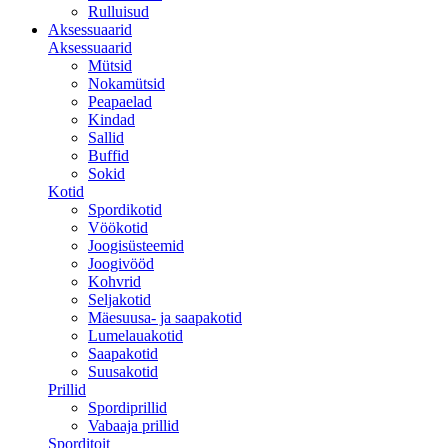
Rulluisud
Aksessuaarid
Aksessuaarid
Mütsid
Nokamütsid
Peapaelad
Kindad
Sallid
Buffid
Sokid
Kotid
Spordikotid
Vöökotid
Joogisüsteemid
Joogivööd
Kohvrid
Seljakotid
Mäesuusa- ja saapakotid
Lumelauakotid
Saapakotid
Suusakotid
Prillid
Spordiprillid
Vabaaja prillid
Sporditoit