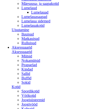
Mäesuusa- ja saapakotid
Lumelaud
Lumelauad
Lumelauasaapad
Lumelaua sidemed
Lumelauakotid
Uisutamine
Iluuisud
Matkauisud
Rulluisud
Aksessuaarid
Aksessuaarid
Mütsid
Nokamütsid
Peapaelad
Kindad
Sallid
Buffid
Sokid
Kotid
Spordikotid
Vöökotid
Joogisüsteemid
Joogivööd
Kohvrid