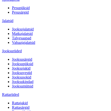
Pesupüksid
Pesusärgid
Jalatsid
Jooksujalatsid
Matkajalatsid
Talvesaapad
Vabaajajalatsid
Jooksuriided
Jooksusärgid
Jooksupüksid
Jooksujakid
Jooksuvestid
Jooksusokid
Jooksukindad
Jooksumütsid
Rattariided
Rattajakid
Rattasärgid