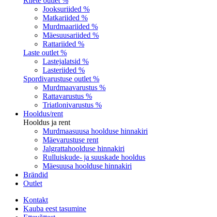
Riiete outlet %
Jooksuriided %
Matkariided %
Murdmaariided %
Mäesuusariided %
Rattariided %
Laste outlet %
Lastejalatsid %
Lasteriided %
Spordivarustuse outlet %
Murdmaavarustus %
Rattavarustus %
Triatlonivarustus %
Hooldus/rent
Hooldus ja rent
Murdmaasuusa hoolduse hinnakiri
Mäevarustuse rent
Jalgrattahoolduse hinnakiri
Rulluiskude- ja suuskade hooldus
Mäesuusa hoolduse hinnakiri
Brändid
Outlet
Kontakt
Kauba eest tasumine