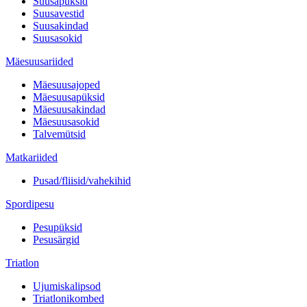
Suusapüksid
Suusavestid
Suusakindad
Suusasokid
Mäesuusariided
Mäesuusajoped
Mäesuusapüksid
Mäesuusakindad
Mäesuusasokid
Talvemütsid
Matkariided
Pusad/fliisid/vahekihid
Spordipesu
Pesupüksid
Pesusärgid
Triatlon
Ujumiskalipsod
Triatlonikombed