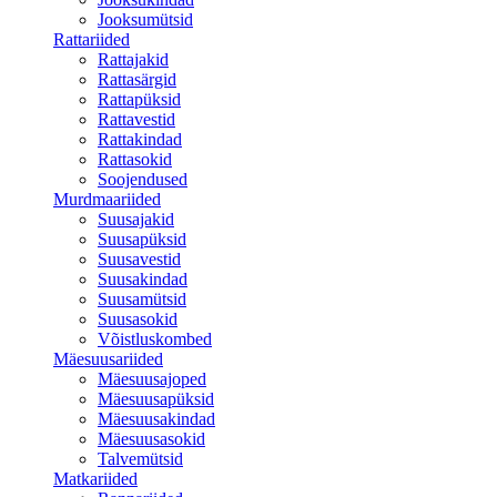
Jooksumütsid
Rattariided
Rattajakid
Rattasärgid
Rattapüksid
Rattavestid
Rattakindad
Rattasokid
Soojendused
Murdmaariided
Suusajakid
Suusapüksid
Suusavestid
Suusakindad
Suusamütsid
Suusasokid
Võistluskombed
Mäesuusariided
Mäesuusajoped
Mäesuusapüksid
Mäesuusakindad
Mäesuusasokid
Talvemütsid
Matkariided