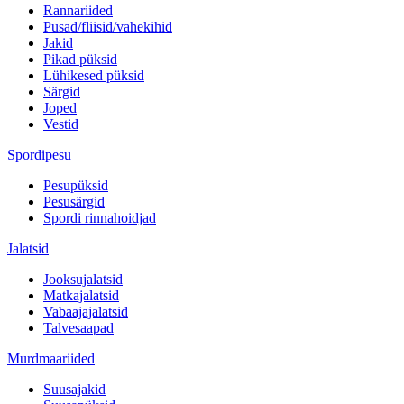
Rannariided
Pusad/fliisid/vahekihid
Jakid
Pikad püksid
Lühikesed püksid
Särgid
Joped
Vestid
Spordipesu
Pesupüksid
Pesusärgid
Spordi rinnahoidjad
Jalatsid
Jooksujalatsid
Matkajalatsid
Vabaajajalatsid
Talvesaapad
Murdmaariided
Suusajakid