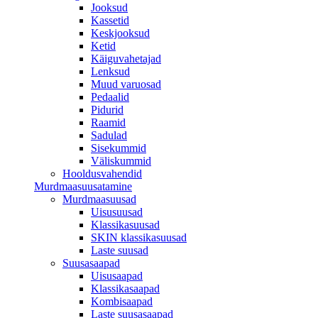
Jooksud
Kassetid
Keskjooksud
Ketid
Käiguvahetajad
Lenksud
Muud varuosad
Pedaalid
Pidurid
Raamid
Sadulad
Sisekummid
Väliskummid
Hooldusvahendid
Murdmaasuusatamine
Murdmaasuusad
Uisusuusad
Klassikasuusad
SKIN klassikasuusad
Laste suusad
Suusasaapad
Uisusaapad
Klassikasaapad
Kombisaapad
Laste suusasaapad