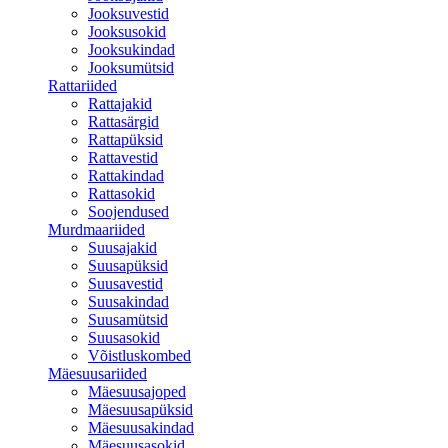
Jooksuvestid
Jooksusokid
Jooksukindad
Jooksumütsid
Rattariided
Rattajakid
Rattasärgid
Rattapüksid
Rattavestid
Rattakindad
Rattasokid
Soojendused
Murdmaariided
Suusajakid
Suusapüksid
Suusavestid
Suusakindad
Suusamütsid
Suusasokid
Võistluskombed
Mäesuusariided
Mäesuusajoped
Mäesuusapüksid
Mäesuusakindad
Mäesuusasokid