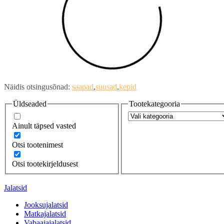
Näidis otsingusõnad:
saapad
suusad
kepid
Üldseaded
Tootekategooria
Ainult täpsed vasted
Otsi tootenimest
Otsi tootekirjeldusest
Jalatsid
Jooksujalatsid
Matkajalatsid
Vabaajajalatsid