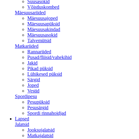
Suusasokid
Võistluskombed
Mäesuusariided
Mäesuusajoped
Mäesuusapüksid
Mäesuusakindad
Mäesuusasokid
Talvemütsid
Matkariided
Rannariided
Pusad/fliisid/vahekihid
Jakid
Pikad püksid
Lühikesed püksid
Särgid
Joped
Vestid
Spordipesu
Pesupüksid
Pesusärgid
Spordi rinnahoidjad
Lapsed
Jalatsid
Jooksujalatsid
Matkajalatsid