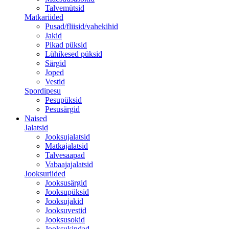
Talvemütsid
Matkariided
Pusad/fliisid/vahekihid
Jakid
Pikad püksid
Lühikesed püksid
Särgid
Joped
Vestid
Spordipesu
Pesupüksid
Pesusärgid
Naised
Jalatsid
Jooksujalatsid
Matkajalatsid
Talvesaapad
Vabaajajalatsid
Jooksuriided
Jooksusärgid
Jooksupüksid
Jooksujakid
Jooksuvestid
Jooksusokid
Jooksukindad