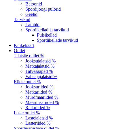
Batoonid
Spordijoogi pulbrid
Geelid
Tarvikud
Lambid
Spordikellad ja tarvikud
Pulsikellad
Spordikellade tarvikud
Kinkekaart
Outlet
Jalatsite outlet %
Jooksujalatsid %
Matkajalatsid %
Talvesaapad %
Vabaajajalatsid %
Riiete outlet %
Jooksuriided %
Matkariided %
Murdmaariided %
Mäesuusariided %
Rattariided %
Laste outlet %
Lastejalatsid %
Lasteriided %
Spordivarustuse outlet %