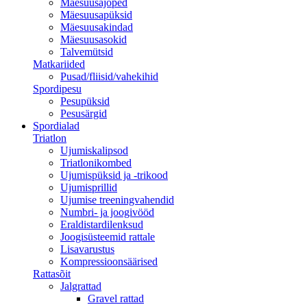
Mäesuusajoped
Mäesuusapüksid
Mäesuusakindad
Mäesuusasokid
Talvemütsid
Matkariided
Pusad/fliisid/vahekihid
Spordipesu
Pesupüksid
Pesusärgid
Spordialad
Triatlon
Ujumiskalipsod
Triatlonikombed
Ujumispüksid ja -trikood
Ujumisprillid
Ujumise treeningvahendid
Numbri- ja joogivööd
Eraldistardilenksud
Joogisüsteemid rattale
Lisavarustus
Kompressioonsäärised
Rattasõit
Jalgrattad
Gravel rattad