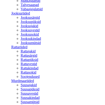
Matkajalatsid
Talvesaapad
Vabaajajalatsid
Jooksuriided
Jooksusärgid
Jooksupüksid
Jooksujakid
Jooksuvestid
Jooksusokid
Jooksukindad
Jooksumütsid
Rattariided
Rattajakid
Rattasärgid
Rattapüksid
Rattavestid
Rattakindad
Rattasokid
Soojendused
Murdmaariided
Suusajakid
Suusapüksid
Suusavestid
Suusakindad
Suusamütsid