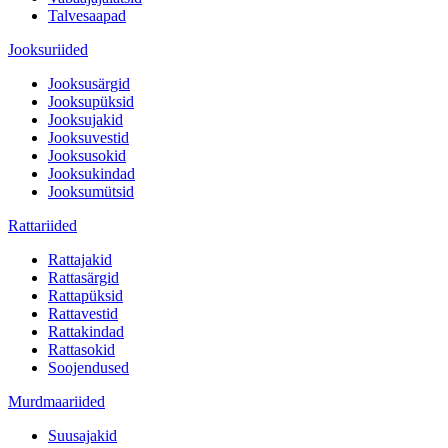
Talvesaapad
Jooksuriided
Jooksusärgid
Jooksupüksid
Jooksujakid
Jooksuvestid
Jooksusokid
Jooksukindad
Jooksumütsid
Rattariided
Rattajakid
Rattasärgid
Rattapüksid
Rattavestid
Rattakindad
Rattasokid
Soojendused
Murdmaariided
Suusajakid