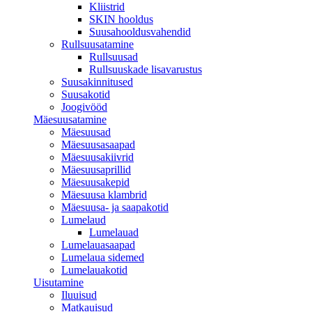
Kliistrid
SKIN hooldus
Suusahooldusvahendid
Rullsuusatamine
Rullsuusad
Rullsuuskade lisavarustus
Suusakinnitused
Suusakotid
Joogivööd
Mäesuusatamine
Mäesuusad
Mäesuusasaapad
Mäesuusakiivrid
Mäesuusaprillid
Mäesuusakepid
Mäesuusa klambrid
Mäesuusa- ja saapakotid
Lumelaud
Lumelauad
Lumelauasaapad
Lumelaua sidemed
Lumelauakotid
Uisutamine
Iluuisud
Matkauisud