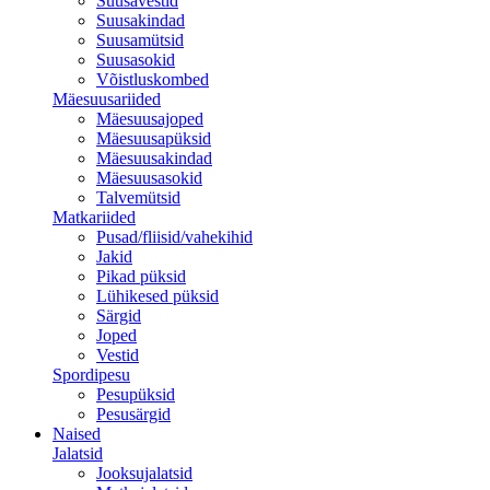
Suusavestid
Suusakindad
Suusamütsid
Suusasokid
Võistluskombed
Mäesuusariided
Mäesuusajoped
Mäesuusapüksid
Mäesuusakindad
Mäesuusasokid
Talvemütsid
Matkariided
Pusad/fliisid/vahekihid
Jakid
Pikad püksid
Lühikesed püksid
Särgid
Joped
Vestid
Spordipesu
Pesupüksid
Pesusärgid
Naised
Jalatsid
Jooksujalatsid