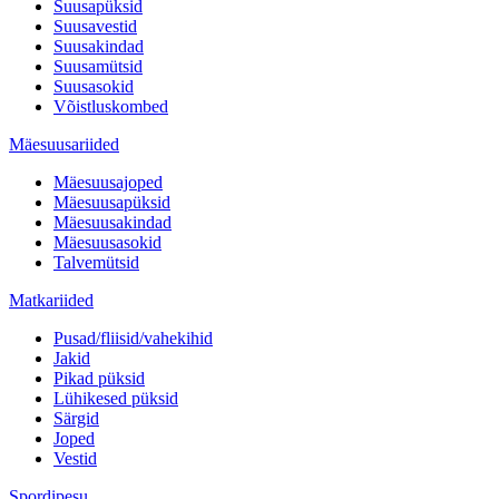
Suusapüksid
Suusavestid
Suusakindad
Suusamütsid
Suusasokid
Võistluskombed
Mäesuusariided
Mäesuusajoped
Mäesuusapüksid
Mäesuusakindad
Mäesuusasokid
Talvemütsid
Matkariided
Pusad/fliisid/vahekihid
Jakid
Pikad püksid
Lühikesed püksid
Särgid
Joped
Vestid
Spordipesu