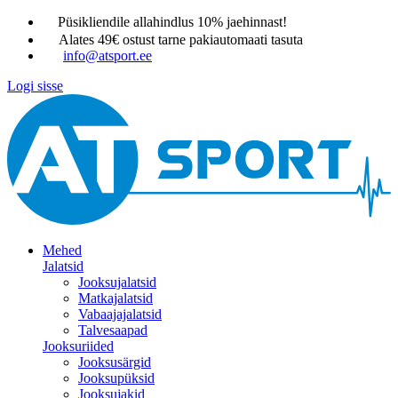
Püsikliendile allahindlus 10% jaehinnast!
Alates 49€ ostust tarne pakiautomaati tasuta
info@atsport.ee
Logi sisse
Mehed
Jalatsid
Jooksujalatsid
Matkajalatsid
Vabaajajalatsid
Talvesaapad
Jooksuriided
Jooksusärgid
Jooksupüksid
Jooksujakid