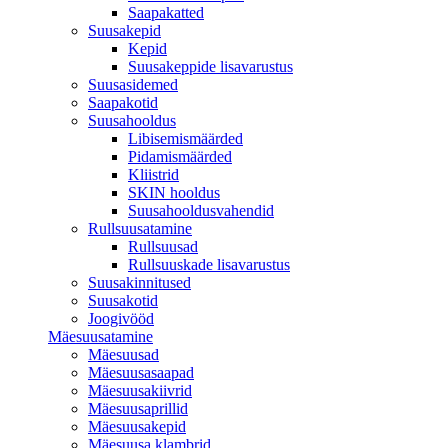
Saapakatted
Suusakepid
Kepid
Suusakeppide lisavarustus
Suusasidemed
Saapakotid
Suusahooldus
Libisemismäärded
Pidamismäärded
Kliistrid
SKIN hooldus
Suusahooldusvahendid
Rullsuusatamine
Rullsuusad
Rullsuuskade lisavarustus
Suusakinnitused
Suusakotid
Joogivööd
Mäesuusatamine
Mäesuusad
Mäesuusasaapad
Mäesuusakiivrid
Mäesuusaprillid
Mäesuusakepid
Mäesuusa klambrid