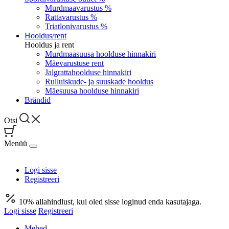
Murdmaavarustus %
Rattavarustus %
Triatlonivarustus %
Hooldus/rent
Hooldus ja rent
Murdmaasuusa hoolduse hinnakiri
Mäevarustuse rent
Jalgrattahoolduse hinnakiri
Rulluiskude- ja suuskade hooldus
Mäesuusa hoolduse hinnakiri
Brändid
Otsi
Menüü
Logi sisse
Registreeri
10% allahindlust, kui oled sisse loginud enda kasutajaga.
Logi sisse
Registreeri
Mehed