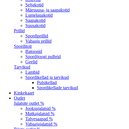
Seljakotid
Mäesuusa- ja saapakotid
Lumelauakotid
Saapakotid
Suusakotid
Prillid
Spordiprillid
Vabaaja prillid
Sporditoit
Batoonid
Spordijoogi pulbrid
Geelid
Tarvikud
Lambid
Spordikellad ja tarvikud
Pulsikellad
Spordikellade tarvikud
Kinkekaart
Outlet
Jalatsite outlet %
Jooksujalatsid %
Matkajalatsid %
Talvesaapad %
Vabaajajalatsid %