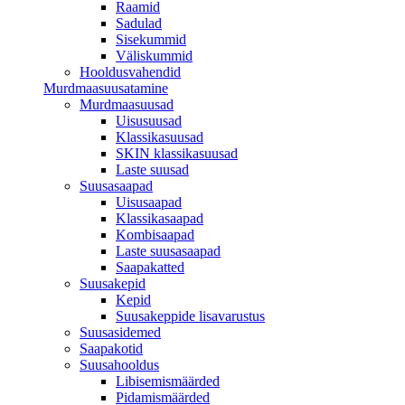
Raamid
Sadulad
Sisekummid
Väliskummid
Hooldusvahendid
Murdmaasuusatamine
Murdmaasuusad
Uisusuusad
Klassikasuusad
SKIN klassikasuusad
Laste suusad
Suusasaapad
Uisusaapad
Klassikasaapad
Kombisaapad
Laste suusasaapad
Saapakatted
Suusakepid
Kepid
Suusakeppide lisavarustus
Suusasidemed
Saapakotid
Suusahooldus
Libisemismäärded
Pidamismäärded