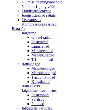
Ujumise treeningvahendid
Numbri- ja joogivööd
Eraldistardilenksud
Joogisüsteemid rattale
Lisavarustus
Kompressioonsäärised
Rattasõit
Jalgrattad
Gravel rattad
Lasterattad
Linnarattad
Maanteerattad
Maastikurattad
Triatlonirattad
Rattakingad
Maanteekingad
Maastikukingad
Triatlonikingad
Kingakatted
Rattakiivrid
Jalgrataste lisavarustus
Lastetoolid
Porilaud
Pumbad
Jalgrataste varuosad