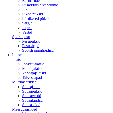
Rannariided
Pusad/fliisid/vahekihid
Jakid
Pikad püksid
Lühikesed püksid
Särgid
Joped
Vestid
Spordipesu
Pesupüksid
Pesusärgid
Spordi rinnahoidjad
Lapsed
Jalatsid
Jooksujalatsid
Matkajalatsid
Vabaajajalatsid
Talvesaapad
Murdmaariided
Suusajakid
Suusapüksid
Suusavestid
Suusakindad
Suusasokid
Mäesuusariided