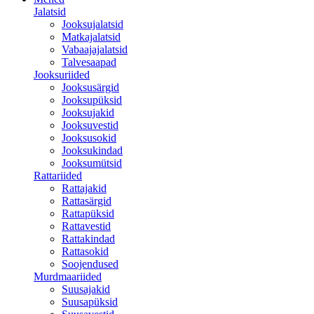
Jalatsid
Jooksujalatsid
Matkajalatsid
Vabaajajalatsid
Talvesaapad
Jooksuriided
Jooksusärgid
Jooksupüksid
Jooksujakid
Jooksuvestid
Jooksusokid
Jooksukindad
Jooksumütsid
Rattariided
Rattajakid
Rattasärgid
Rattapüksid
Rattavestid
Rattakindad
Rattasokid
Soojendused
Murdmaariided
Suusajakid
Suusapüksid