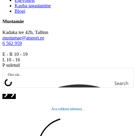
Ettevõttest
Kauba tagastamine
Blogi
Mustamäe
Kadaka tee 42b, Tallinn
mustamae@atsport.ee
6 562 959
E - R 10 - 19
L 10 - 16
P suletud
Search
Ava rohkem tulemusi...