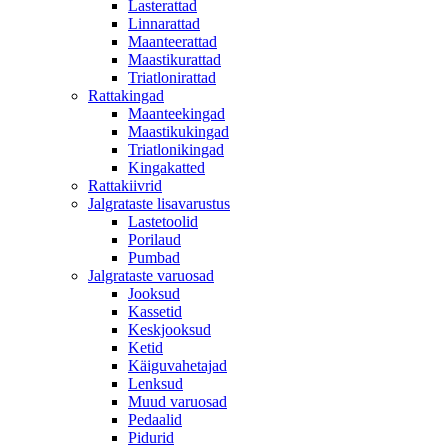
Lasterattad
Linnarattad
Maanteerattad
Maastikurattad
Triatlonirattad
Rattakingad
Maanteekingad
Maastikukingad
Triatlonikingad
Kingakatted
Rattakiivrid
Jalgrataste lisavarustus
Lastetoolid
Porilaud
Pumbad
Jalgrataste varuosad
Jooksud
Kassetid
Keskjooksud
Ketid
Käiguvahetajad
Lenksud
Muud varuosad
Pedaalid
Pidurid