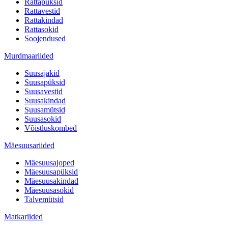
Rattapüksid
Rattavestid
Rattakindad
Rattasokid
Soojendused
Murdmaariided
Suusajakid
Suusapüksid
Suusavestid
Suusakindad
Suusamütsid
Suusasokid
Võistluskombed
Mäesuusariided
Mäesuusajoped
Mäesuusapüksid
Mäesuusakindad
Mäesuusasokid
Talvemütsid
Matkariided