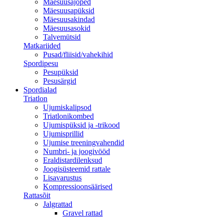
Mäesuusajoped
Mäesuusapüksid
Mäesuusakindad
Mäesuusasokid
Talvemütsid
Matkariided
Pusad/fliisid/vahekihid
Spordipesu
Pesupüksid
Pesusärgid
Spordialad
Triatlon
Ujumiskalipsod
Triatlonikombed
Ujumispüksid ja -trikood
Ujumisprillid
Ujumise treeningvahendid
Numbri- ja joogivööd
Eraldistardilenksud
Joogisüsteemid rattale
Lisavarustus
Kompressioonsäärised
Rattasõit
Jalgrattad
Gravel rattad