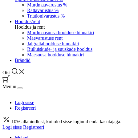
Murdmaavarustus %
Rattavarustus %
Triatlonivarustus %
Hooldus/rent
Hooldus ja rent
Murdmaasuusa hoolduse hinnakiri
Mäevarustuse rent
Jalgrattahoolduse hinnakiri
Rulluiskude- ja suuskade hooldus
Mäesuusa hoolduse hinnakiri
Brändid
Otsi
Menüü
Logi sisse
Registreeri
10% allahindlust, kui oled sisse loginud enda kasutajaga.
Logi sisse
Registreeri
Mehed