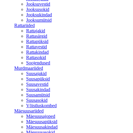
Jooksuvestid
Jooksusokid
Jooksukindad
Jooksumütsid
Rattariided
Rattajakid
Rattasärgid
Rattapüksid
Rattavestid
Rattakindad
Rattasokid
Soojendused
Murdmaariided
Suusajakid
Suusapüksid
Suusavestid
Suusakindad
Suusamütsid
Suusasokid
Võistluskombed
Mäesuusariided
Mäesuusajoped
Mäesuusapüksid
Mäesuusakindad
Mäesuusasokid