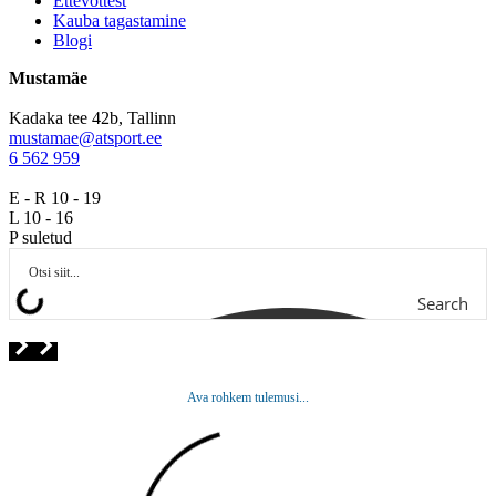
Ettevõttest
Kauba tagastamine
Blogi
Mustamäe
Kadaka tee 42b, Tallinn
mustamae@atsport.ee
6 562 959
E - R 10 - 19
L 10 - 16
P suletud
Search
Ava rohkem tulemusi...