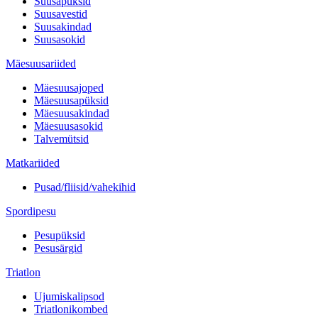
Suusapüksid
Suusavestid
Suusakindad
Suusasokid
Mäesuusariided
Mäesuusajoped
Mäesuusapüksid
Mäesuusakindad
Mäesuusasokid
Talvemütsid
Matkariided
Pusad/fliisid/vahekihid
Spordipesu
Pesupüksid
Pesusärgid
Triatlon
Ujumiskalipsod
Triatlonikombed