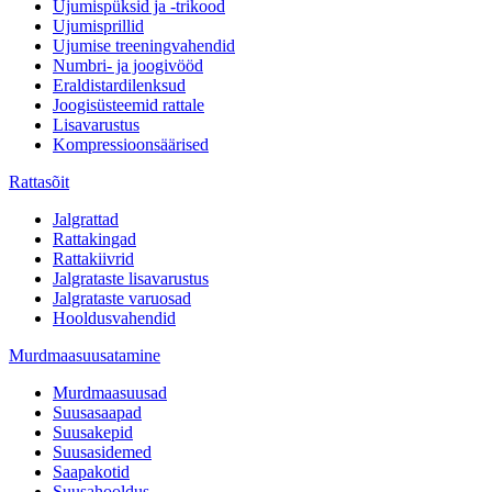
Ujumispüksid ja -trikood
Ujumisprillid
Ujumise treeningvahendid
Numbri- ja joogivööd
Eraldistardilenksud
Joogisüsteemid rattale
Lisavarustus
Kompressioonsäärised
Rattasõit
Jalgrattad
Rattakingad
Rattakiivrid
Jalgrataste lisavarustus
Jalgrataste varuosad
Hooldusvahendid
Murdmaasuusatamine
Murdmaasuusad
Suusasaapad
Suusakepid
Suusasidemed
Saapakotid
Suusahooldus