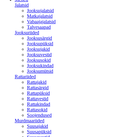
Jalatsid
Jooksujalatsid
Matkajalatsid
Vabaajajalatsid
Talvesaapad
Jooksuriided
Jooksusärgid
Jooksupüksid
Jooksujakid
Jooksuvestid
Jooksusokid
Jooksukindad
Jooksumütsid
Rattariided
Rattajakid
Rattasärgid
Rattapüksid
Rattavestid
Rattakindad
Rattasokid
Soojendused
Murdmaariided
Suusajakid
Suusapüksid