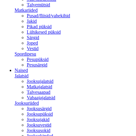
Talvemütsid
Matkariided
Pusad/fliisid/vahekihid
Jakid
Pikad püksid
Lühikesed püksid
Särgid
Joped
Vestid
Spordipesu
Pesupüksid
Pesusärgid
Naised
Jalatsid
Jooksujalatsid
Matkajalatsid
Talvesaapad
Vabaajajalatsid
Jooksuriided
Jooksusärgid
Jooksupüksid
Jooksujakid
Jooksuvestid
Jooksusokid
Jooksukindad