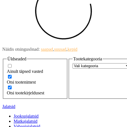
Näidis otsingusõnad:
saapad
suusad
kepid
Üldseaded
Tootekategooria
Ainult täpsed vasted
Otsi tootenimest
Otsi tootekirjeldusest
Jalatsid
Jooksujalatsid
Matkajalatsid
Vabaajajalatsid