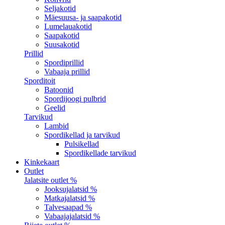
Seljakotid
Mäesuusa- ja saapakotid
Lumelauakotid
Saapakotid
Suusakotid
Prillid
Spordiprillid
Vabaaja prillid
Sporditoit
Batoonid
Spordijoogi pulbrid
Geelid
Tarvikud
Lambid
Spordikellad ja tarvikud
Pulsikellad
Spordikellade tarvikud
Kinkekaart
Outlet
Jalatsite outlet %
Jooksujalatsid %
Matkajalatsid %
Talvesaapad %
Vabaajajalatsid %