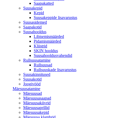
Saapakatted
Suusakepid
Kepid
Suusakeppide lisavarustus
Suusasidemed
Saapakotid
Suusahooldus
Libisemismäärded
Pidamismäärded
Kliistrid
SKIN hooldus
Suusahooldusvahendid
Rullsuusatamine
Rullsuusad
Rullsuuskade lisavarustus
Suusakinnitused
Suusakotid
Joogivööd
Mäesuusatamine
Mäesuusad
Mäesuusasaapad
Mäesuusakiivrid
Mäesuusaprillid
Mäesuusakepid
Mäesuusa klambrid