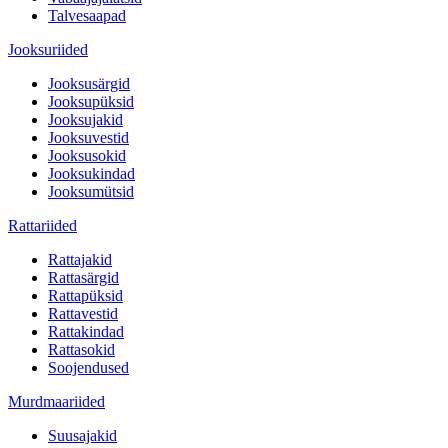
Talvesaapad
Jooksuriided
Jooksusärgid
Jooksupüksid
Jooksujakid
Jooksuvestid
Jooksusokid
Jooksukindad
Jooksumütsid
Rattariided
Rattajakid
Rattasärgid
Rattapüksid
Rattavestid
Rattakindad
Rattasokid
Soojendused
Murdmaariided
Suusajakid