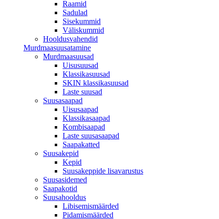
Raamid
Sadulad
Sisekummid
Väliskummid
Hooldusvahendid
Murdmaasuusatamine
Murdmaasuusad
Uisusuusad
Klassikasuusad
SKIN klassikasuusad
Laste suusad
Suusasaapad
Uisusaapad
Klassikasaapad
Kombisaapad
Laste suusasaapad
Saapakatted
Suusakepid
Kepid
Suusakeppide lisavarustus
Suusasidemed
Saapakotid
Suusahooldus
Libisemismäärded
Pidamismäärded