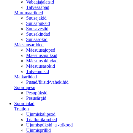
Vabaajajalatsid
Talvesaapad
Murdmaariided
Suusajakid
Suusapüksid
Suusavestid
Suusakindad
Suusasokid
Mäesuusariided
Mäesuusajoped
Mäesuusapüksid
Mäesuusakindad
Mäesuusasokid
Talvemütsid
Matkariided
Pusad/fliisid/vahekihid
Spordipesu
Pesupüksid
Pesusärgid
Spordialad
Triatlon
Ujumiskalipsod
Triatlonikombed
Ujumispüksid ja -trikood
Ujumisprillid