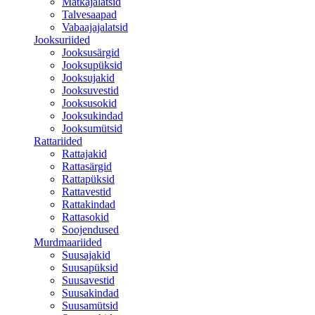
Matkajalatsid
Talvesaapad
Vabaajajalatsid
Jooksuriided
Jooksusärgid
Jooksupüksid
Jooksujakid
Jooksuvestid
Jooksusokid
Jooksukindad
Jooksumütsid
Rattariided
Rattajakid
Rattasärgid
Rattapüksid
Rattavestid
Rattakindad
Rattasokid
Soojendused
Murdmaariided
Suusajakid
Suusapüksid
Suusavestid
Suusakindad
Suusamütsid