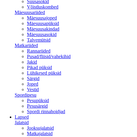
Suusasokid
Võistluskombed
Mäesuusariided
Mäesuusajoped
Mäesuusapüksid
Mäesuusakindad
Mäesuusasokid
Talvemütsid
Matkariided
Rannariided
Pusad/fliisid/vahekihid
Jakid
Pikad püksid
Lühikesed püksid
Särgid
Joped
Vestid
Spordipesu
Pesupüksid
Pesusärgid
Spordi rinnahoidjad
Lapsed
Jalatsid
Jooksujalatsid
Matkajalatsid