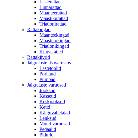
Lasterattad
Linnarattad
Maanteerattad
Maastikurattad
Triatlonirattad
Rattakingad
Maanteekingad
Maastikukingad
Triatlonikingad
Kingakatted
Rattakiivrid
Jalgrataste lisavarustus
Lastetoolid
Porilaud
Pumbad
Jalgrataste varuosad
Jooksud
Kassetid
Keskjooksud
Ketid
Käiguvahetajad
Lenksud
Muud varuosad
Pedaalid
Pidurid