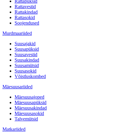
Rattapüksid
Rattavestid
Rattakindad
Rattasokid
Soojendused
Murdmaariided
Suusajakid
Suusapüksid
Suusavestid
Suusakindad
Suusamütsid
Suusasokid
Võistluskombed
Mäesuusariided
Mäesuusajoped
Mäesuusapüksid
Mäesuusakindad
Mäesuusasokid
Talvemütsid
Matkariided