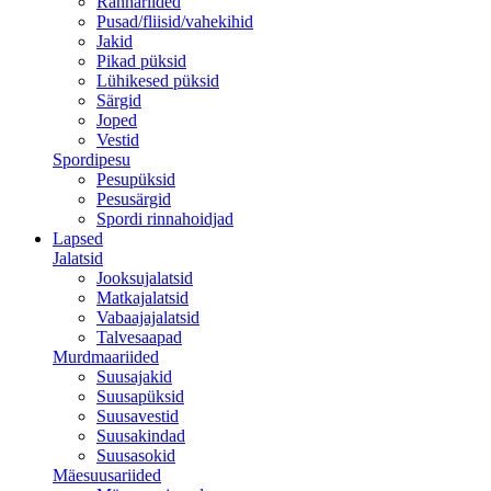
Rannariided
Pusad/fliisid/vahekihid
Jakid
Pikad püksid
Lühikesed püksid
Särgid
Joped
Vestid
Spordipesu
Pesupüksid
Pesusärgid
Spordi rinnahoidjad
Lapsed
Jalatsid
Jooksujalatsid
Matkajalatsid
Vabaajajalatsid
Talvesaapad
Murdmaariided
Suusajakid
Suusapüksid
Suusavestid
Suusakindad
Suusasokid
Mäesuusariided