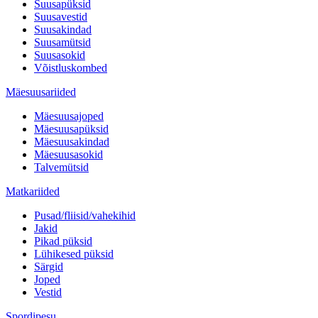
Suusapüksid
Suusavestid
Suusakindad
Suusamütsid
Suusasokid
Võistluskombed
Mäesuusariided
Mäesuusajoped
Mäesuusapüksid
Mäesuusakindad
Mäesuusasokid
Talvemütsid
Matkariided
Pusad/fliisid/vahekihid
Jakid
Pikad püksid
Lühikesed püksid
Särgid
Joped
Vestid
Spordipesu