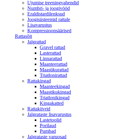
Ujumise treeningvahendid
Numbri- ja joogivööd
Eraldistardilenksud
Joogisüsteemid rattale
Lisavarustus
Kompressioonsäärised
Rattasõit
Jalgrattad
Gravel rattad
Lasterattad
Linnarattad
Maanteerattad
Maastikurattad
Triatlonirattad
Rattakingad
Maanteekingad
Maastikukingad
Triatlonikingad
Kingakatted
Rattakiivrid
Jalgrataste lisavarustus
Lastetoolid
Porilaud
Pumbad
Jalgrataste varuosad