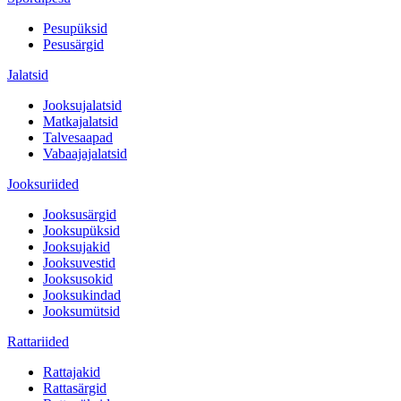
Pesupüksid
Pesusärgid
Jalatsid
Jooksujalatsid
Matkajalatsid
Talvesaapad
Vabaajajalatsid
Jooksuriided
Jooksusärgid
Jooksupüksid
Jooksujakid
Jooksuvestid
Jooksusokid
Jooksukindad
Jooksumütsid
Rattariided
Rattajakid
Rattasärgid