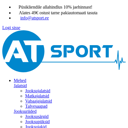
Püsikliendile allahindlus 10% jaehinnast!
Alates 49€ ostust tarne pakiautomaati tasuta
info@atsport.ee
Logi sisse
Mehed
Jalatsid
Jooksujalatsid
Matkajalatsid
Vabaajajalatsid
Talvesaapad
Jooksuriided
Jooksusärgid
Jooksupüksid
Jooksujakid