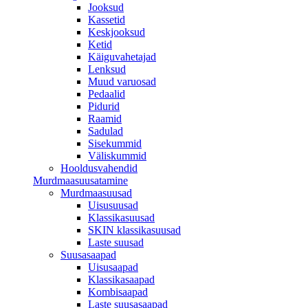
Jooksud
Kassetid
Keskjooksud
Ketid
Käiguvahetajad
Lenksud
Muud varuosad
Pedaalid
Pidurid
Raamid
Sadulad
Sisekummid
Väliskummid
Hooldusvahendid
Murdmaasuusatamine
Murdmaasuusad
Uisusuusad
Klassikasuusad
SKIN klassikasuusad
Laste suusad
Suusasaapad
Uisusaapad
Klassikasaapad
Kombisaapad
Laste suusasaapad