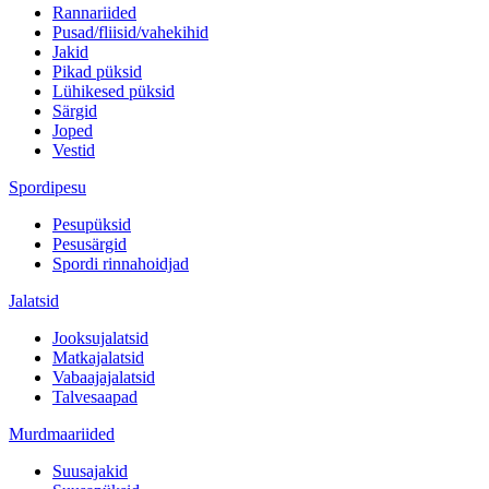
Rannariided
Pusad/fliisid/vahekihid
Jakid
Pikad püksid
Lühikesed püksid
Särgid
Joped
Vestid
Spordipesu
Pesupüksid
Pesusärgid
Spordi rinnahoidjad
Jalatsid
Jooksujalatsid
Matkajalatsid
Vabaajajalatsid
Talvesaapad
Murdmaariided
Suusajakid