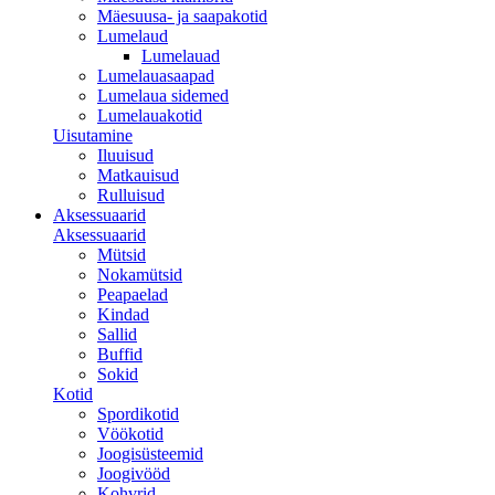
Mäesuusa- ja saapakotid
Lumelaud
Lumelauad
Lumelauasaapad
Lumelaua sidemed
Lumelauakotid
Uisutamine
Iluuisud
Matkauisud
Rulluisud
Aksessuaarid
Aksessuaarid
Mütsid
Nokamütsid
Peapaelad
Kindad
Sallid
Buffid
Sokid
Kotid
Spordikotid
Vöökotid
Joogisüsteemid
Joogivööd
Kohvrid