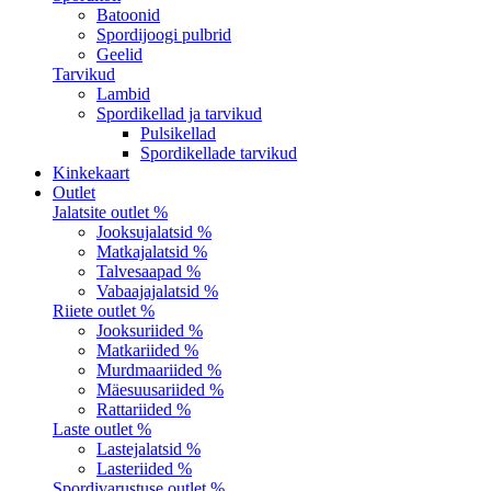
Batoonid
Spordijoogi pulbrid
Geelid
Tarvikud
Lambid
Spordikellad ja tarvikud
Pulsikellad
Spordikellade tarvikud
Kinkekaart
Outlet
Jalatsite outlet %
Jooksujalatsid %
Matkajalatsid %
Talvesaapad %
Vabaajajalatsid %
Riiete outlet %
Jooksuriided %
Matkariided %
Murdmaariided %
Mäesuusariided %
Rattariided %
Laste outlet %
Lastejalatsid %
Lasteriided %
Spordivarustuse outlet %