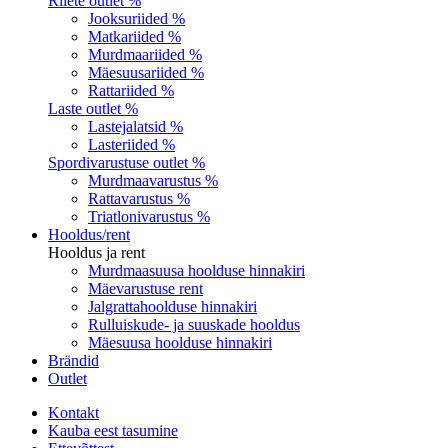
Riiete outlet %
Jooksuriided %
Matkariided %
Murdmaariided %
Mäesuusariided %
Rattariided %
Laste outlet %
Lastejalatsid %
Lasteriided %
Spordivarustuse outlet %
Murdmaavarustus %
Rattavarustus %
Triatlonivarustus %
Hooldus/rent
Hooldus ja rent
Murdmaasuusa hoolduse hinnakiri
Mäevarustuse rent
Jalgrattahoolduse hinnakiri
Rulluiskude- ja suuskade hooldus
Mäesuusa hoolduse hinnakiri
Brändid
Outlet
Kontakt
Kauba eest tasumine