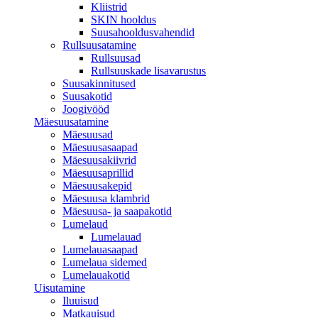
Kliistrid
SKIN hooldus
Suusahooldusvahendid
Rullsuusatamine
Rullsuusad
Rullsuuskade lisavarustus
Suusakinnitused
Suusakotid
Joogivööd
Mäesuusatamine
Mäesuusad
Mäesuusasaapad
Mäesuusakiivrid
Mäesuusaprillid
Mäesuusakepid
Mäesuusa klambrid
Mäesuusa- ja saapakotid
Lumelaud
Lumelauad
Lumelauasaapad
Lumelaua sidemed
Lumelauakotid
Uisutamine
Iluuisud
Matkauisud