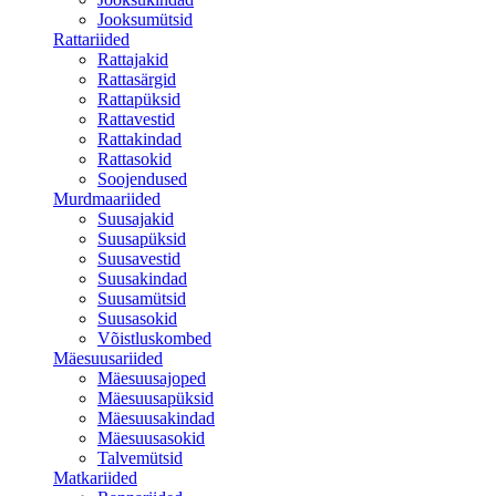
Jooksumütsid
Rattariided
Rattajakid
Rattasärgid
Rattapüksid
Rattavestid
Rattakindad
Rattasokid
Soojendused
Murdmaariided
Suusajakid
Suusapüksid
Suusavestid
Suusakindad
Suusamütsid
Suusasokid
Võistluskombed
Mäesuusariided
Mäesuusajoped
Mäesuusapüksid
Mäesuusakindad
Mäesuusasokid
Talvemütsid
Matkariided