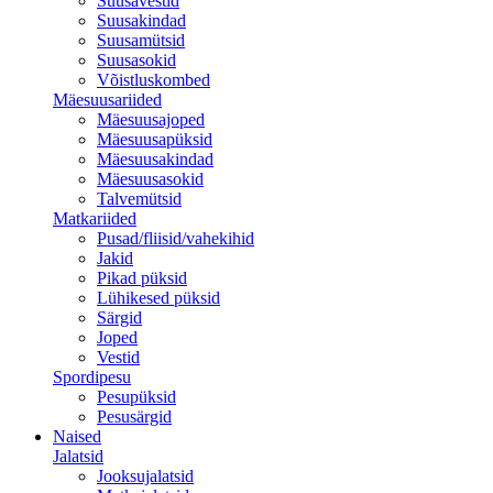
Suusavestid
Suusakindad
Suusamütsid
Suusasokid
Võistluskombed
Mäesuusariided
Mäesuusajoped
Mäesuusapüksid
Mäesuusakindad
Mäesuusasokid
Talvemütsid
Matkariided
Pusad/fliisid/vahekihid
Jakid
Pikad püksid
Lühikesed püksid
Särgid
Joped
Vestid
Spordipesu
Pesupüksid
Pesusärgid
Naised
Jalatsid
Jooksujalatsid