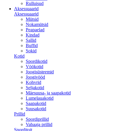
Rulluisud
Aksessuaarid
Aksessuaarid
Mütsid
Nokamütsid
Peapaelad
Kindad
Sallid
Buffid
Sokid
Kotid
Spordikotid
Vöökotid
Joogisüsteemid
Joogivööd
Kohvrid
Seljakotid
Mäesuusa- ja saapakotid
Lumelauakotid
Saapakotid
Suusakotid
Prillid
Spordiprillid
Vabaaja prillid
Sporditoit