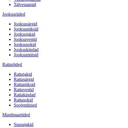
Talvesaapad
Jooksuriided
Jooksusärgid
Jooksupüksid
Jooksujakid
Jooksuvestid
Jooksusokid
Jooksukindad
Jooksumütsid
Rattariided
Rattajakid
Rattasärgid
Rattapüksid
Rattavestid
Rattakindad
Rattasokid
Soojendused
Murdmaariided
Suusajakid