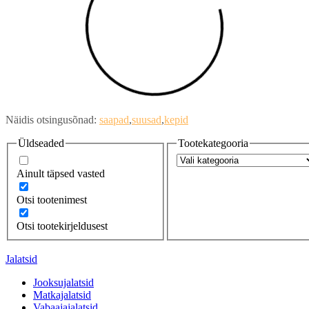
Näidis otsingusõnad:
saapad
suusad
kepid
Üldseaded
Tootekategooria
Ainult täpsed vasted
Otsi tootenimest
Otsi tootekirjeldusest
Jalatsid
Jooksujalatsid
Matkajalatsid
Vabaajajalatsid