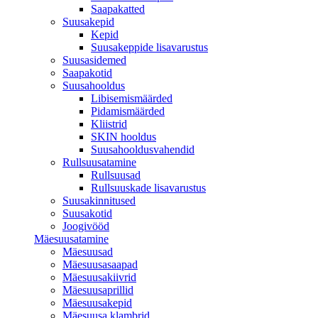
Saapakatted
Suusakepid
Kepid
Suusakeppide lisavarustus
Suusasidemed
Saapakotid
Suusahooldus
Libisemismäärded
Pidamismäärded
Kliistrid
SKIN hooldus
Suusahooldusvahendid
Rullsuusatamine
Rullsuusad
Rullsuuskade lisavarustus
Suusakinnitused
Suusakotid
Joogivööd
Mäesuusatamine
Mäesuusad
Mäesuusasaapad
Mäesuusakiivrid
Mäesuusaprillid
Mäesuusakepid
Mäesuusa klambrid