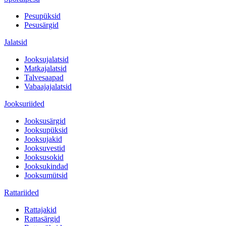
Pesupüksid
Pesusärgid
Jalatsid
Jooksujalatsid
Matkajalatsid
Talvesaapad
Vabaajajalatsid
Jooksuriided
Jooksusärgid
Jooksupüksid
Jooksujakid
Jooksuvestid
Jooksusokid
Jooksukindad
Jooksumütsid
Rattariided
Rattajakid
Rattasärgid