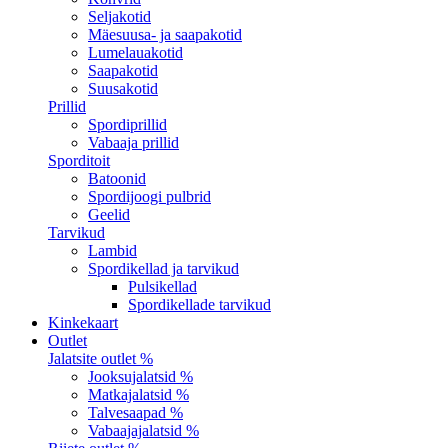
Seljakotid
Mäesuusa- ja saapakotid
Lumelauakotid
Saapakotid
Suusakotid
Prillid
Spordiprillid
Vabaaja prillid
Sporditoit
Batoonid
Spordijoogi pulbrid
Geelid
Tarvikud
Lambid
Spordikellad ja tarvikud
Pulsikellad
Spordikellade tarvikud
Kinkekaart
Outlet
Jalatsite outlet %
Jooksujalatsid %
Matkajalatsid %
Talvesaapad %
Vabaajajalatsid %