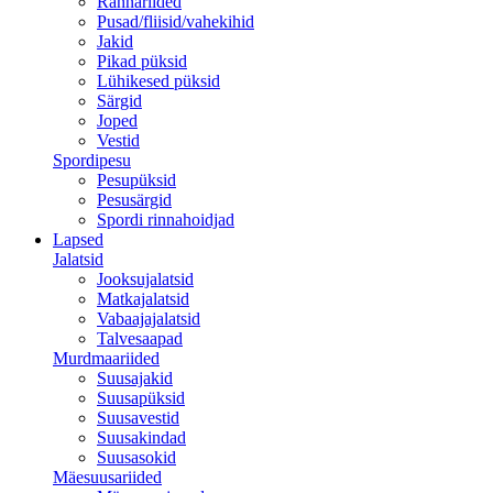
Rannariided
Pusad/fliisid/vahekihid
Jakid
Pikad püksid
Lühikesed püksid
Särgid
Joped
Vestid
Spordipesu
Pesupüksid
Pesusärgid
Spordi rinnahoidjad
Lapsed
Jalatsid
Jooksujalatsid
Matkajalatsid
Vabaajajalatsid
Talvesaapad
Murdmaariided
Suusajakid
Suusapüksid
Suusavestid
Suusakindad
Suusasokid
Mäesuusariided