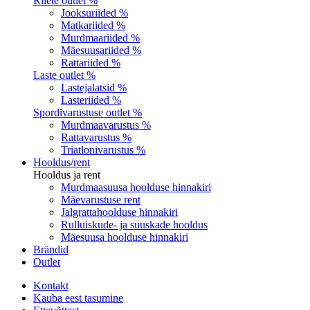
Riiete outlet %
Jooksuriided %
Matkariided %
Murdmaariided %
Mäesuusariided %
Rattariided %
Laste outlet %
Lastejalatsid %
Lasteriided %
Spordivarustuse outlet %
Murdmaavarustus %
Rattavarustus %
Triatlonivarustus %
Hooldus/rent
Hooldus ja rent
Murdmaasuusa hoolduse hinnakiri
Mäevarustuse rent
Jalgrattahoolduse hinnakiri
Rulluiskude- ja suuskade hooldus
Mäesuusa hoolduse hinnakiri
Brändid
Outlet
Kontakt
Kauba eest tasumine