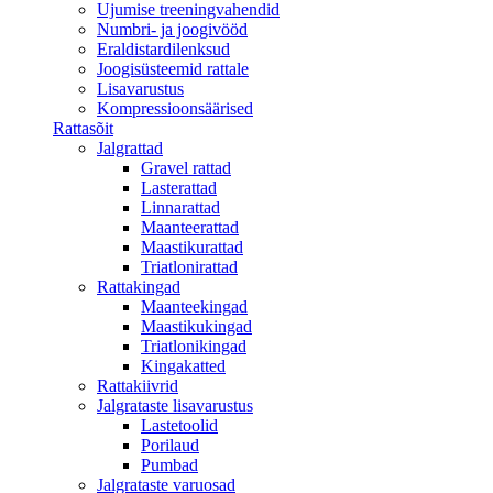
Ujumise treeningvahendid
Numbri- ja joogivööd
Eraldistardilenksud
Joogisüsteemid rattale
Lisavarustus
Kompressioonsäärised
Rattasõit
Jalgrattad
Gravel rattad
Lasterattad
Linnarattad
Maanteerattad
Maastikurattad
Triatlonirattad
Rattakingad
Maanteekingad
Maastikukingad
Triatlonikingad
Kingakatted
Rattakiivrid
Jalgrataste lisavarustus
Lastetoolid
Porilaud
Pumbad
Jalgrataste varuosad