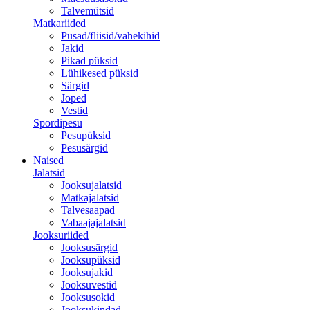
Talvemütsid
Matkariided
Pusad/fliisid/vahekihid
Jakid
Pikad püksid
Lühikesed püksid
Särgid
Joped
Vestid
Spordipesu
Pesupüksid
Pesusärgid
Naised
Jalatsid
Jooksujalatsid
Matkajalatsid
Talvesaapad
Vabaajajalatsid
Jooksuriided
Jooksusärgid
Jooksupüksid
Jooksujakid
Jooksuvestid
Jooksusokid
Jooksukindad