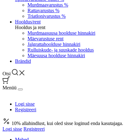
Murdmaavarustus %
Rattavarustus %
Triatlonivarustus %
Hooldus/rent
Hooldus ja rent
Murdmaasuusa hoolduse hinnakiri
Mäevarustuse rent
Jalgrattahoolduse hinnakiri
Rulluiskude- ja suuskade hooldus
Mäesuusa hoolduse hinnakiri
Brändid
Otsi
Menüü
Logi sisse
Registreeri
10% allahindlust, kui oled sisse loginud enda kasutajaga.
Logi sisse
Registreeri
Mehed