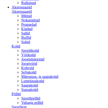
Rulluisud
Aksessuaarid
Aksessuaarid
Mütsid
Nokamütsid
Peapaelad
Kindad
Sallid
Buffid
Sokid
Kotid
Spordikotid
Vöökotid
Joogisüsteemid
Joogivööd
Kohvrid
Seljakotid
Mäesuusa- ja saapakotid
Lumelauakotid
Saapakotid
Suusakotid
Prillid
Spordiprillid
Vabaaja prillid
Sporditoit