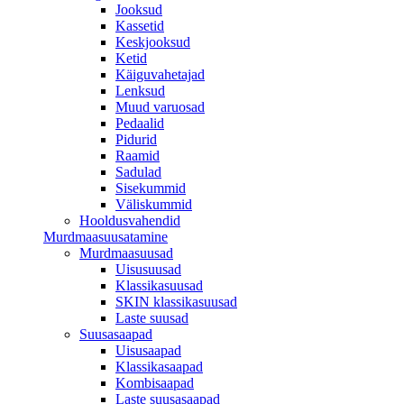
Jooksud
Kassetid
Keskjooksud
Ketid
Käiguvahetajad
Lenksud
Muud varuosad
Pedaalid
Pidurid
Raamid
Sadulad
Sisekummid
Väliskummid
Hooldusvahendid
Murdmaasuusatamine
Murdmaasuusad
Uisusuusad
Klassikasuusad
SKIN klassikasuusad
Laste suusad
Suusasaapad
Uisusaapad
Klassikasaapad
Kombisaapad
Laste suusasaapad