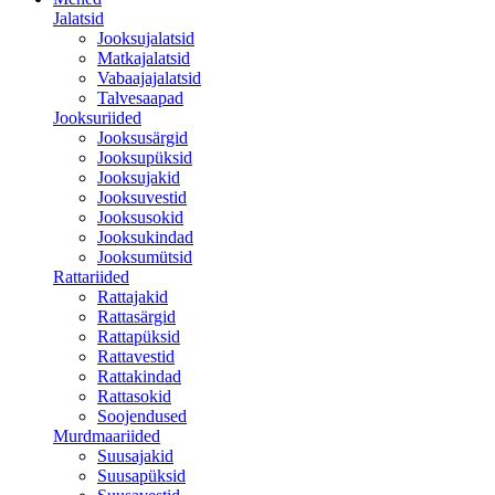
Jalatsid
Jooksujalatsid
Matkajalatsid
Vabaajajalatsid
Talvesaapad
Jooksuriided
Jooksusärgid
Jooksupüksid
Jooksujakid
Jooksuvestid
Jooksusokid
Jooksukindad
Jooksumütsid
Rattariided
Rattajakid
Rattasärgid
Rattapüksid
Rattavestid
Rattakindad
Rattasokid
Soojendused
Murdmaariided
Suusajakid
Suusapüksid