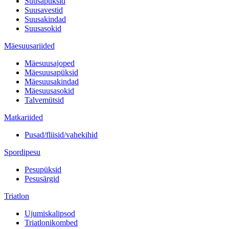
Suusapüksid
Suusavestid
Suusakindad
Suusasokid
Mäesuusariided
Mäesuusajoped
Mäesuusapüksid
Mäesuusakindad
Mäesuusasokid
Talvemütsid
Matkariided
Pusad/fliisid/vahekihid
Spordipesu
Pesupüksid
Pesusärgid
Triatlon
Ujumiskalipsod
Triatlonikombed