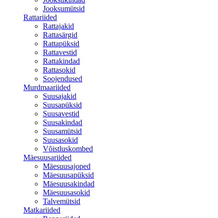
Jooksumütsid
Rattariided
Rattajakid
Rattasärgid
Rattapüksid
Rattavestid
Rattakindad
Rattasokid
Soojendused
Murdmaariided
Suusajakid
Suusapüksid
Suusavestid
Suusakindad
Suusamütsid
Suusasokid
Võistluskombed
Mäesuusariided
Mäesuusajoped
Mäesuusapüksid
Mäesuusakindad
Mäesuusasokid
Talvemütsid
Matkariided