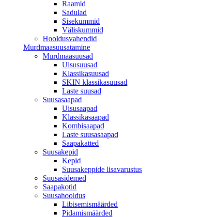
Raamid
Sadulad
Sisekummid
Väliskummid
Hooldusvahendid
Murdmaasuusatamine
Murdmaasuusad
Uisusuusad
Klassikasuusad
SKIN klassikasuusad
Laste suusad
Suusasaapad
Uisusaapad
Klassikasaapad
Kombisaapad
Laste suusasaapad
Saapakatted
Suusakepid
Kepid
Suusakeppide lisavarustus
Suusasidemed
Saapakotid
Suusahooldus
Libisemismäärded
Pidamismäärded