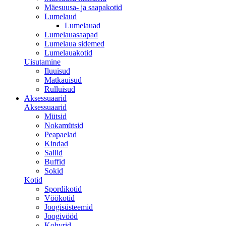
Mäesuusa- ja saapakotid
Lumelaud
Lumelauad
Lumelauasaapad
Lumelaua sidemed
Lumelauakotid
Uisutamine
Iluuisud
Matkauisud
Rulluisud
Aksessuaarid
Aksessuaarid
Mütsid
Nokamütsid
Peapaelad
Kindad
Sallid
Buffid
Sokid
Kotid
Spordikotid
Vöökotid
Joogisüsteemid
Joogivööd
Kohvrid