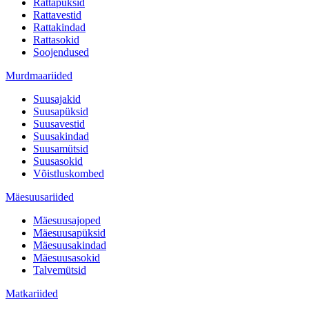
Rattapüksid
Rattavestid
Rattakindad
Rattasokid
Soojendused
Murdmaariided
Suusajakid
Suusapüksid
Suusavestid
Suusakindad
Suusamütsid
Suusasokid
Võistluskombed
Mäesuusariided
Mäesuusajoped
Mäesuusapüksid
Mäesuusakindad
Mäesuusasokid
Talvemütsid
Matkariided