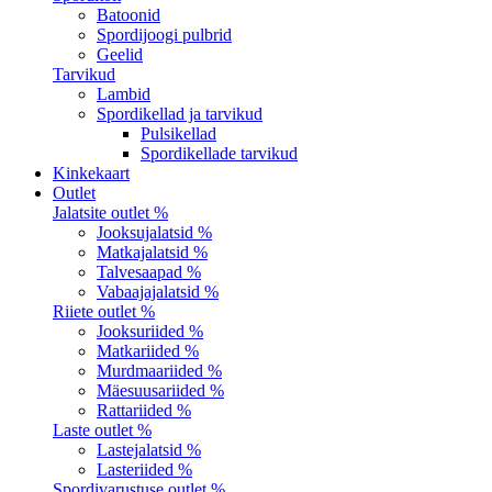
Batoonid
Spordijoogi pulbrid
Geelid
Tarvikud
Lambid
Spordikellad ja tarvikud
Pulsikellad
Spordikellade tarvikud
Kinkekaart
Outlet
Jalatsite outlet %
Jooksujalatsid %
Matkajalatsid %
Talvesaapad %
Vabaajajalatsid %
Riiete outlet %
Jooksuriided %
Matkariided %
Murdmaariided %
Mäesuusariided %
Rattariided %
Laste outlet %
Lastejalatsid %
Lasteriided %
Spordivarustuse outlet %