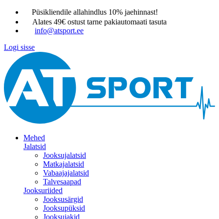
Püsikliendile allahindlus 10% jaehinnast!
Alates 49€ ostust tarne pakiautomaati tasuta
info@atsport.ee
Logi sisse
Mehed
Jalatsid
Jooksujalatsid
Matkajalatsid
Vabaajajalatsid
Talvesaapad
Jooksuriided
Jooksusärgid
Jooksupüksid
Jooksujakid