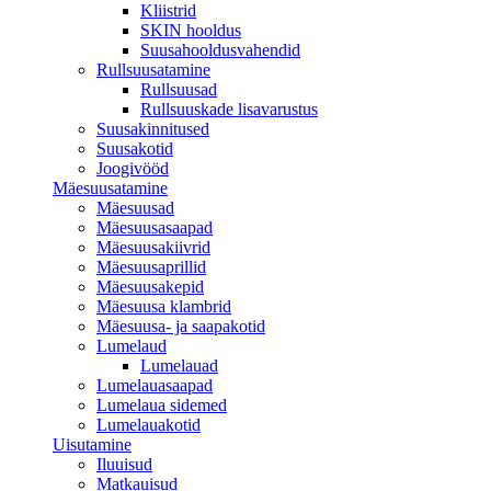
Kliistrid
SKIN hooldus
Suusahooldusvahendid
Rullsuusatamine
Rullsuusad
Rullsuuskade lisavarustus
Suusakinnitused
Suusakotid
Joogivööd
Mäesuusatamine
Mäesuusad
Mäesuusasaapad
Mäesuusakiivrid
Mäesuusaprillid
Mäesuusakepid
Mäesuusa klambrid
Mäesuusa- ja saapakotid
Lumelaud
Lumelauad
Lumelauasaapad
Lumelaua sidemed
Lumelauakotid
Uisutamine
Iluuisud
Matkauisud