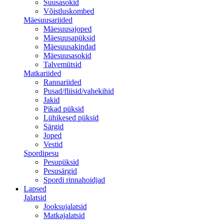
Suusasokid
Võistluskombed
Mäesuusariided
Mäesuusajoped
Mäesuusapüksid
Mäesuusakindad
Mäesuusasokid
Talvemütsid
Matkariided
Rannariided
Pusad/fliisid/vahekihid
Jakid
Pikad püksid
Lühikesed püksid
Särgid
Joped
Vestid
Spordipesu
Pesupüksid
Pesusärgid
Spordi rinnahoidjad
Lapsed
Jalatsid
Jooksujalatsid
Matkajalatsid