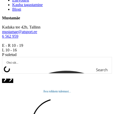
Ettevõttest
Kauba tagastamine
Blogi
Mustamäe
Kadaka tee 42b, Tallinn
mustamae@atsport.ee
6 562 959
E - R 10 - 19
L 10 - 16
P suletud
Search
Ava rohkem tulemusi...