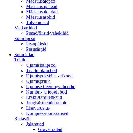
Mäesuusajoped
Mäesuusapüksid
Mäesuusakindad
Mäesuusasokid
Talvemütsid
Matkariided
Pusad/fliisid/vahekihid
Spordipesu
Pesupüksid
Pesusärgid
Spordialad
Triatlon
Ujumiskalipsod
Triatlonikombed
Ujumispüksid ja -trikood
Ujumisprillid
Ujumise treeningvahendid
Numbri- ja joogivööd
Eraldistardilenksud
Joogisüsteemid rattale
Lisavarustus
Kompressioonsäärised
Rattasõit
Jalgrattad
Gravel rattad