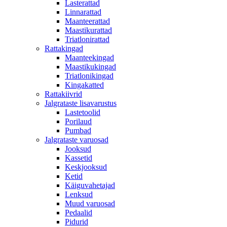
Lasterattad
Linnarattad
Maanteerattad
Maastikurattad
Triatlonirattad
Rattakingad
Maanteekingad
Maastikukingad
Triatlonikingad
Kingakatted
Rattakiivrid
Jalgrataste lisavarustus
Lastetoolid
Porilaud
Pumbad
Jalgrataste varuosad
Jooksud
Kassetid
Keskjooksud
Ketid
Käiguvahetajad
Lenksud
Muud varuosad
Pedaalid
Pidurid