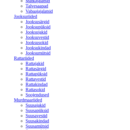
Matkajalatsid
Talvesaapad
Vabaajajalatsid
Jooksuriided
Jooksusärgid
Jooksupüksid
Jooksujakid
Jooksuvestid
Jooksusokid
Jooksukindad
Jooksumütsid
Rattariided
Rattajakid
Rattasärgid
Rattapüksid
Rattavestid
Rattakindad
Rattasokid
Soojendused
Murdmaariided
Suusajakid
Suusapüksid
Suusavestid
Suusakindad
Suusamütsid