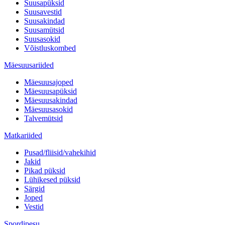
Suusapüksid
Suusavestid
Suusakindad
Suusamütsid
Suusasokid
Võistluskombed
Mäesuusariided
Mäesuusajoped
Mäesuusapüksid
Mäesuusakindad
Mäesuusasokid
Talvemütsid
Matkariided
Pusad/fliisid/vahekihid
Jakid
Pikad püksid
Lühikesed püksid
Särgid
Joped
Vestid
Spordipesu