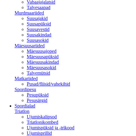
Vabaajajalatsid
Talvesaapad
Murdmaariided
Suusajakid
Suusapüksid
Suusavestid
Suusakindad
Suusasokid
Mäesuusariided
Mäesuusajoped
Mäesuusapüksid
Mäesuusakindad
Mäesuusasokid
Talvemütsid
Matkariided
Pusad/fliisid/vahekihid
Spordipesu
Pesupüksid
Pesusärgid
Spordialad
Triatlon
Ujumiskalipsod
Triatlonikombed
Ujumispüksid ja -trikood
Ujumisprillid