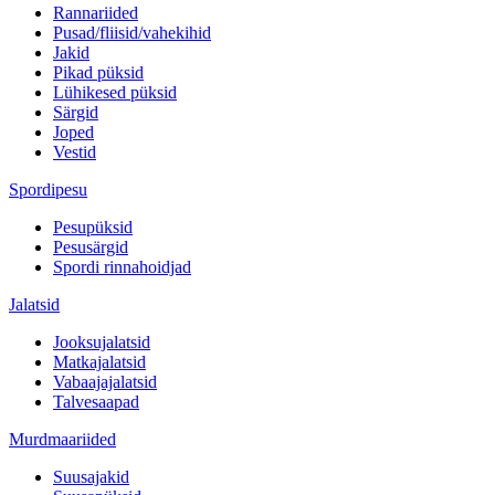
Rannariided
Pusad/fliisid/vahekihid
Jakid
Pikad püksid
Lühikesed püksid
Särgid
Joped
Vestid
Spordipesu
Pesupüksid
Pesusärgid
Spordi rinnahoidjad
Jalatsid
Jooksujalatsid
Matkajalatsid
Vabaajajalatsid
Talvesaapad
Murdmaariided
Suusajakid