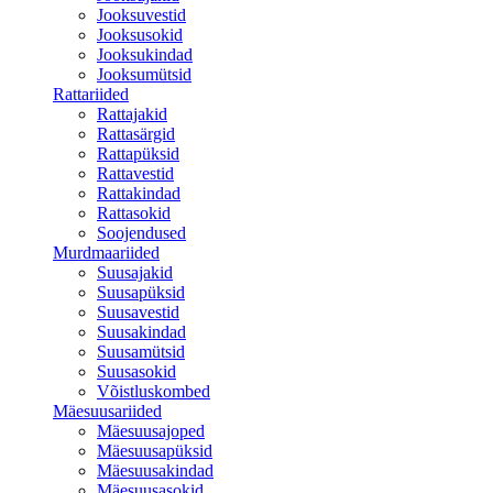
Jooksuvestid
Jooksusokid
Jooksukindad
Jooksumütsid
Rattariided
Rattajakid
Rattasärgid
Rattapüksid
Rattavestid
Rattakindad
Rattasokid
Soojendused
Murdmaariided
Suusajakid
Suusapüksid
Suusavestid
Suusakindad
Suusamütsid
Suusasokid
Võistluskombed
Mäesuusariided
Mäesuusajoped
Mäesuusapüksid
Mäesuusakindad
Mäesuusasokid