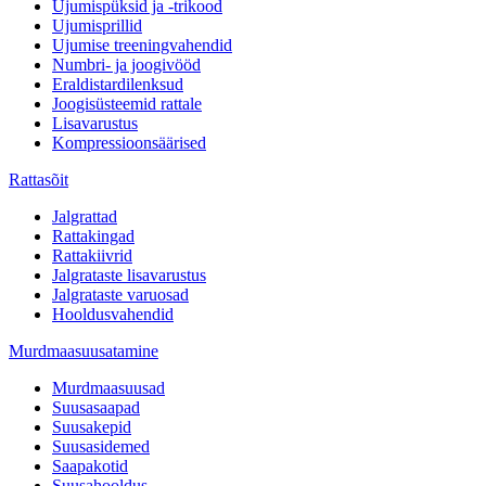
Ujumispüksid ja -trikood
Ujumisprillid
Ujumise treeningvahendid
Numbri- ja joogivööd
Eraldistardilenksud
Joogisüsteemid rattale
Lisavarustus
Kompressioonsäärised
Rattasõit
Jalgrattad
Rattakingad
Rattakiivrid
Jalgrataste lisavarustus
Jalgrataste varuosad
Hooldusvahendid
Murdmaasuusatamine
Murdmaasuusad
Suusasaapad
Suusakepid
Suusasidemed
Saapakotid
Suusahooldus