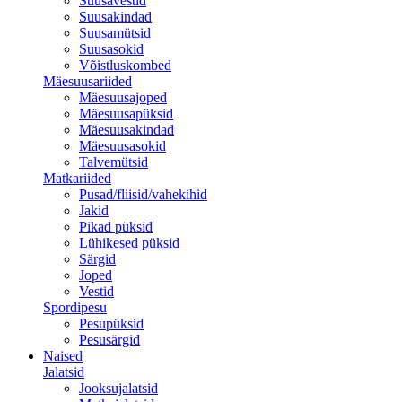
Suusavestid
Suusakindad
Suusamütsid
Suusasokid
Võistluskombed
Mäesuusariided
Mäesuusajoped
Mäesuusapüksid
Mäesuusakindad
Mäesuusasokid
Talvemütsid
Matkariided
Pusad/fliisid/vahekihid
Jakid
Pikad püksid
Lühikesed püksid
Särgid
Joped
Vestid
Spordipesu
Pesupüksid
Pesusärgid
Naised
Jalatsid
Jooksujalatsid