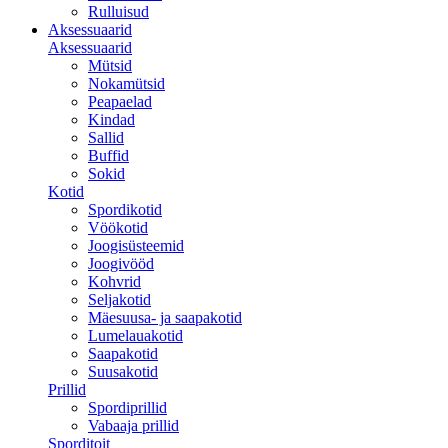
Rulluisud
Aksessuaarid
Aksessuaarid
Mütsid
Nokamütsid
Peapaelad
Kindad
Sallid
Buffid
Sokid
Kotid
Spordikotid
Vöökotid
Joogisüsteemid
Joogivööd
Kohvrid
Seljakotid
Mäesuusa- ja saapakotid
Lumelauakotid
Saapakotid
Suusakotid
Prillid
Spordiprillid
Vabaaja prillid
Sporditoit