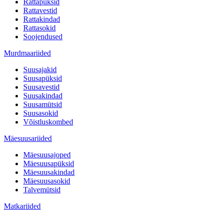
Rattapüksid
Rattavestid
Rattakindad
Rattasokid
Soojendused
Murdmaariided
Suusajakid
Suusapüksid
Suusavestid
Suusakindad
Suusamütsid
Suusasokid
Võistluskombed
Mäesuusariided
Mäesuusajoped
Mäesuusapüksid
Mäesuusakindad
Mäesuusasokid
Talvemütsid
Matkariided