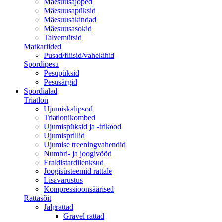
Mäesuusajoped
Mäesuusapüksid
Mäesuusakindad
Mäesuusasokid
Talvemütsid
Matkariided
Pusad/fliisid/vahekihid
Spordipesu
Pesupüksid
Pesusärgid
Spordialad
Triatlon
Ujumiskalipsod
Triatlonikombed
Ujumispüksid ja -trikood
Ujumisprillid
Ujumise treeningvahendid
Numbri- ja joogivööd
Eraldistardilenksud
Joogisüsteemid rattale
Lisavarustus
Kompressioonsäärised
Rattasõit
Jalgrattad
Gravel rattad