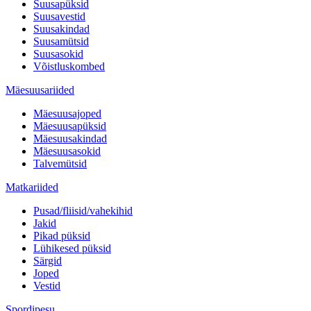
Suusapüksid
Suusavestid
Suusakindad
Suusamütsid
Suusasokid
Võistluskombed
Mäesuusariided
Mäesuusajoped
Mäesuusapüksid
Mäesuusakindad
Mäesuusasokid
Talvemütsid
Matkariided
Pusad/fliisid/vahekihid
Jakid
Pikad püksid
Lühikesed püksid
Särgid
Joped
Vestid
Spordipesu