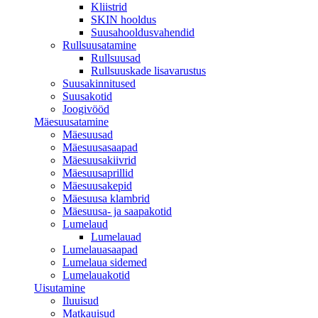
Kliistrid
SKIN hooldus
Suusahooldusvahendid
Rullsuusatamine
Rullsuusad
Rullsuuskade lisavarustus
Suusakinnitused
Suusakotid
Joogivööd
Mäesuusatamine
Mäesuusad
Mäesuusasaapad
Mäesuusakiivrid
Mäesuusaprillid
Mäesuusakepid
Mäesuusa klambrid
Mäesuusa- ja saapakotid
Lumelaud
Lumelauad
Lumelauasaapad
Lumelaua sidemed
Lumelauakotid
Uisutamine
Iluuisud
Matkauisud