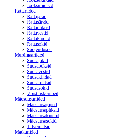
Jooksumütsid
Rattariided
Rattajakid
Rattasärgid
Rattapüksid
Rattavestid
Rattakindad
Rattasokid
Soojendused
Murdmaariided
Suusajakid
Suusapüksid
Suusavestid
Suusakindad
Suusamütsid
Suusasokid
Võistluskombed
Mäesuusariided
Mäesuusajoped
Mäesuusapüksid
Mäesuusakindad
Mäesuusasokid
Talvemütsid
Matkariided