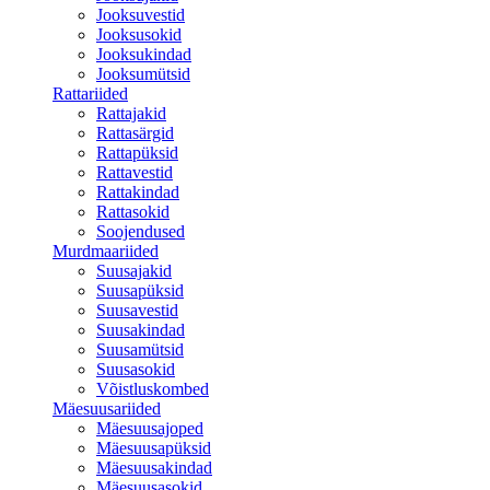
Jooksuvestid
Jooksusokid
Jooksukindad
Jooksumütsid
Rattariided
Rattajakid
Rattasärgid
Rattapüksid
Rattavestid
Rattakindad
Rattasokid
Soojendused
Murdmaariided
Suusajakid
Suusapüksid
Suusavestid
Suusakindad
Suusamütsid
Suusasokid
Võistluskombed
Mäesuusariided
Mäesuusajoped
Mäesuusapüksid
Mäesuusakindad
Mäesuusasokid