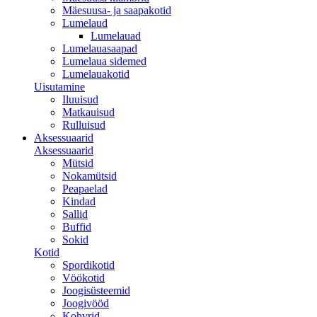
Mäesuusa- ja saapakotid
Lumelaud
Lumelauad
Lumelauasaapad
Lumelaua sidemed
Lumelauakotid
Uisutamine
Iluuisud
Matkauisud
Rulluisud
Aksessuaarid
Aksessuaarid
Mütsid
Nokamütsid
Peapaelad
Kindad
Sallid
Buffid
Sokid
Kotid
Spordikotid
Vöökotid
Joogisüsteemid
Joogivööd
Kohvrid