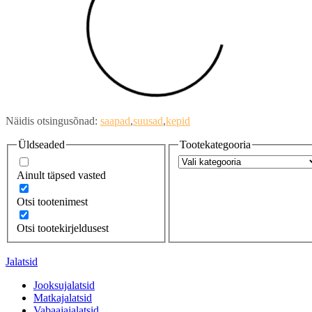
Näidis otsingusõnad:
saapad
suusad
kepid
Üldseaded
Tootekategooria
Ainult täpsed vasted
Otsi tootenimest
Otsi tootekirjeldusest
Jalatsid
Jooksujalatsid
Matkajalatsid
Vabaajajalatsid