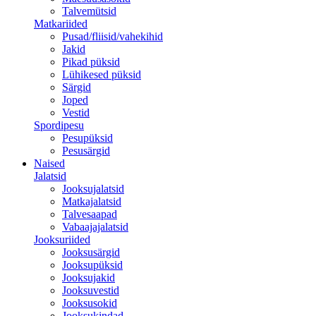
Talvemütsid
Matkariided
Pusad/fliisid/vahekihid
Jakid
Pikad püksid
Lühikesed püksid
Särgid
Joped
Vestid
Spordipesu
Pesupüksid
Pesusärgid
Naised
Jalatsid
Jooksujalatsid
Matkajalatsid
Talvesaapad
Vabaajajalatsid
Jooksuriided
Jooksusärgid
Jooksupüksid
Jooksujakid
Jooksuvestid
Jooksusokid
Jooksukindad