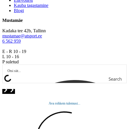
Ettevõttest
Kauba tagastamine
Blogi
Mustamäe
Kadaka tee 42b, Tallinn
mustamae@atsport.ee
6 562 959
E - R 10 - 19
L 10 - 16
P suletud
Search
Ava rohkem tulemusi...