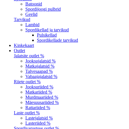
Batoonid
Spordijoogi pulbrid
Geelid
Tarvikud
Lambid
Spordikellad ja tarvikud
Pulsikellad
Spordikellade tarvikud
Kinkekaart
Outlet
Jalatsite outlet %
Jooksujalatsid %
Matkajalatsid %
Talvesaapad %
Vabaajajalatsid %
Riiete outlet %
Jooksuriided %
Matkariided %
Murdmaariided %
Mäesuusariided %
Rattariided %
Laste outlet %
Lastejalatsid %
Lasteriided %
Spordivarustuse outlet %