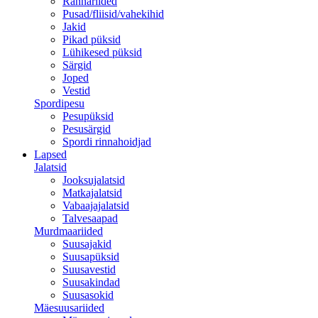
Rannariided
Pusad/fliisid/vahekihid
Jakid
Pikad püksid
Lühikesed püksid
Särgid
Joped
Vestid
Spordipesu
Pesupüksid
Pesusärgid
Spordi rinnahoidjad
Lapsed
Jalatsid
Jooksujalatsid
Matkajalatsid
Vabaajajalatsid
Talvesaapad
Murdmaariided
Suusajakid
Suusapüksid
Suusavestid
Suusakindad
Suusasokid
Mäesuusariided