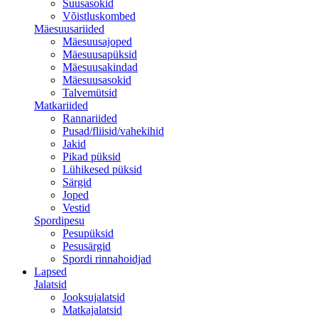
Suusasokid
Võistluskombed
Mäesuusariided
Mäesuusajoped
Mäesuusapüksid
Mäesuusakindad
Mäesuusasokid
Talvemütsid
Matkariided
Rannariided
Pusad/fliisid/vahekihid
Jakid
Pikad püksid
Lühikesed püksid
Särgid
Joped
Vestid
Spordipesu
Pesupüksid
Pesusärgid
Spordi rinnahoidjad
Lapsed
Jalatsid
Jooksujalatsid
Matkajalatsid