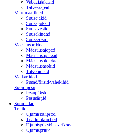
Vabaajajalatsid
Talvesaapad
Murdmaariided
Suusajakid
Suusapüksid
Suusavestid
Suusakindad
Suusasokid
Mäesuusariided
Mäesuusajoped
Mäesuusapüksid
Mäesuusakindad
Mäesuusasokid
Talvemütsid
Matkariided
Pusad/fliisid/vahekihid
Spordipesu
Pesupüksid
Pesusärgid
Spordialad
Triatlon
Ujumiskalipsod
Triatlonikombed
Ujumispüksid ja -trikood
Ujumisprillid