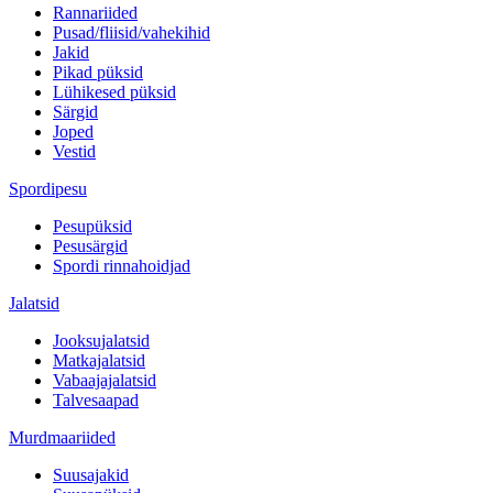
Rannariided
Pusad/fliisid/vahekihid
Jakid
Pikad püksid
Lühikesed püksid
Särgid
Joped
Vestid
Spordipesu
Pesupüksid
Pesusärgid
Spordi rinnahoidjad
Jalatsid
Jooksujalatsid
Matkajalatsid
Vabaajajalatsid
Talvesaapad
Murdmaariided
Suusajakid