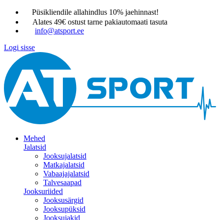
Püsikliendile allahindlus 10% jaehinnast!
Alates 49€ ostust tarne pakiautomaati tasuta
info@atsport.ee
Logi sisse
Mehed
Jalatsid
Jooksujalatsid
Matkajalatsid
Vabaajajalatsid
Talvesaapad
Jooksuriided
Jooksusärgid
Jooksupüksid
Jooksujakid