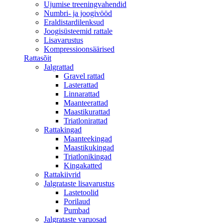
Ujumise treeningvahendid
Numbri- ja joogivööd
Eraldistardilenksud
Joogisüsteemid rattale
Lisavarustus
Kompressioonsäärised
Rattasõit
Jalgrattad
Gravel rattad
Lasterattad
Linnarattad
Maanteerattad
Maastikurattad
Triatlonirattad
Rattakingad
Maanteekingad
Maastikukingad
Triatlonikingad
Kingakatted
Rattakiivrid
Jalgrataste lisavarustus
Lastetoolid
Porilaud
Pumbad
Jalgrataste varuosad