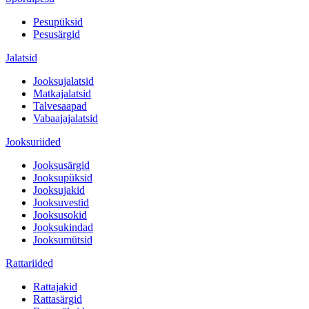
Pesupüksid
Pesusärgid
Jalatsid
Jooksujalatsid
Matkajalatsid
Talvesaapad
Vabaajajalatsid
Jooksuriided
Jooksusärgid
Jooksupüksid
Jooksujakid
Jooksuvestid
Jooksusokid
Jooksukindad
Jooksumütsid
Rattariided
Rattajakid
Rattasärgid