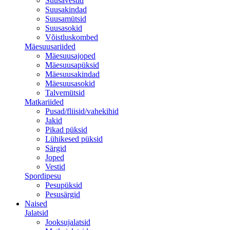
Suusavestid
Suusakindad
Suusamütsid
Suusasokid
Võistluskombed
Mäesuusariided
Mäesuusajoped
Mäesuusapüksid
Mäesuusakindad
Mäesuusasokid
Talvemütsid
Matkariided
Pusad/fliisid/vahekihid
Jakid
Pikad püksid
Lühikesed püksid
Särgid
Joped
Vestid
Spordipesu
Pesupüksid
Pesusärgid
Naised
Jalatsid
Jooksujalatsid