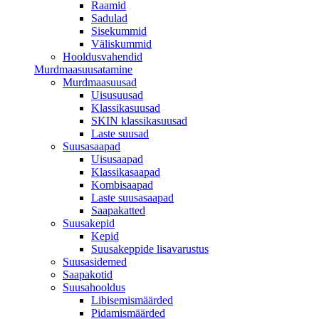
Raamid
Sadulad
Sisekummid
Väliskummid
Hooldusvahendid
Murdmaasuusatamine
Murdmaasuusad
Uisusuusad
Klassikasuusad
SKIN klassikasuusad
Laste suusad
Suusasaapad
Uisusaapad
Klassikasaapad
Kombisaapad
Laste suusasaapad
Saapakatted
Suusakepid
Kepid
Suusakeppide lisavarustus
Suusasidemed
Saapakotid
Suusahooldus
Libisemismäärded
Pidamismäärded