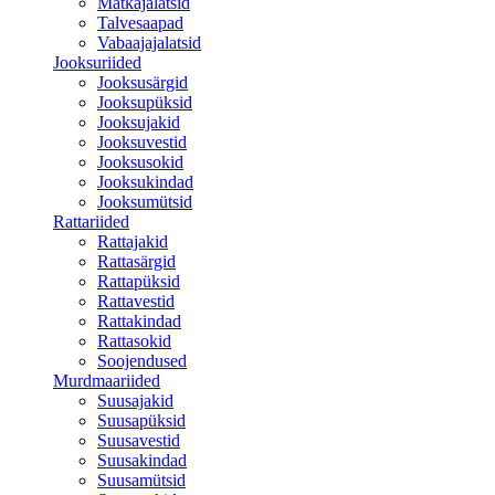
Matkajalatsid
Talvesaapad
Vabaajajalatsid
Jooksuriided
Jooksusärgid
Jooksupüksid
Jooksujakid
Jooksuvestid
Jooksusokid
Jooksukindad
Jooksumütsid
Rattariided
Rattajakid
Rattasärgid
Rattapüksid
Rattavestid
Rattakindad
Rattasokid
Soojendused
Murdmaariided
Suusajakid
Suusapüksid
Suusavestid
Suusakindad
Suusamütsid