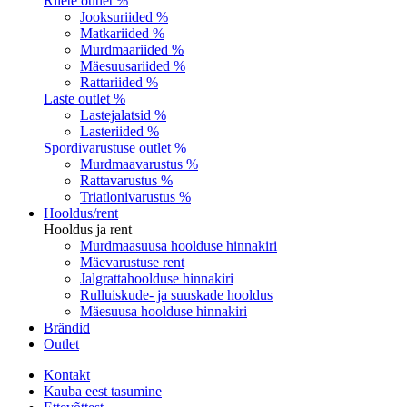
Riiete outlet %
Jooksuriided %
Matkariided %
Murdmaariided %
Mäesuusariided %
Rattariided %
Laste outlet %
Lastejalatsid %
Lasteriided %
Spordivarustuse outlet %
Murdmaavarustus %
Rattavarustus %
Triatlonivarustus %
Hooldus/rent
Hooldus ja rent
Murdmaasuusa hoolduse hinnakiri
Mäevarustuse rent
Jalgrattahoolduse hinnakiri
Rulluiskude- ja suuskade hooldus
Mäesuusa hoolduse hinnakiri
Brändid
Outlet
Kontakt
Kauba eest tasumine