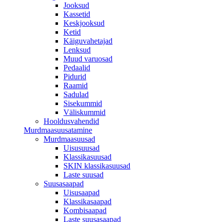
Jooksud
Kassetid
Keskjooksud
Ketid
Käiguvahetajad
Lenksud
Muud varuosad
Pedaalid
Pidurid
Raamid
Sadulad
Sisekummid
Väliskummid
Hooldusvahendid
Murdmaasuusatamine
Murdmaasuusad
Uisusuusad
Klassikasuusad
SKIN klassikasuusad
Laste suusad
Suusasaapad
Uisusaapad
Klassikasaapad
Kombisaapad
Laste suusasaapad