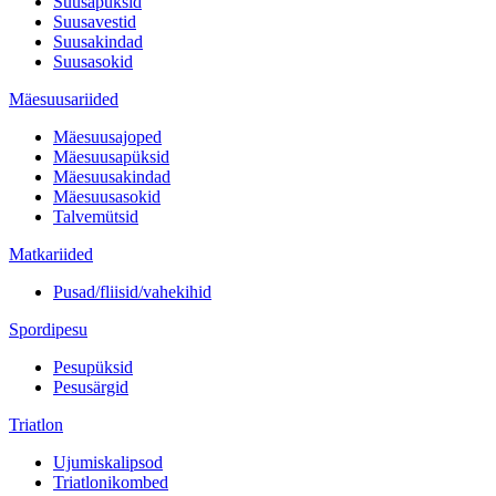
Suusapüksid
Suusavestid
Suusakindad
Suusasokid
Mäesuusariided
Mäesuusajoped
Mäesuusapüksid
Mäesuusakindad
Mäesuusasokid
Talvemütsid
Matkariided
Pusad/fliisid/vahekihid
Spordipesu
Pesupüksid
Pesusärgid
Triatlon
Ujumiskalipsod
Triatlonikombed