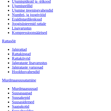
Ujumispüksid ja -trikood
Ujumisprillid
Ujumise treeningvahendid
Numbri- ja joogivööd
Eraldistardilenksud
Joogisüsteemid rattale
Lisavarustus
Kompressioonsäärised
Rattasõit
Jalgrattad
Rattakingad
Rattakiivrid
Jalgrataste lisavarustus
Jalgrataste varuosad
Hooldusvahendid
Murdmaasuusatamine
Murdmaasuusad
Suusasaapad
Suusakepid
Suusasidemed
Saapakotid
Suusahooldus