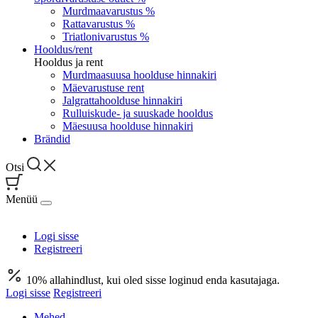
Murdmaavarustus %
Rattavarustus %
Triatlonivarustus %
Hooldus/rent
Hooldus ja rent
Murdmaasuusa hoolduse hinnakiri
Mäevarustuse rent
Jalgrattahoolduse hinnakiri
Rulluiskude- ja suuskade hooldus
Mäesuusa hoolduse hinnakiri
Brändid
Otsi
Menüü
Logi sisse
Registreeri
10% allahindlust, kui oled sisse loginud enda kasutajaga.
Logi sisse
Registreeri
Mehed