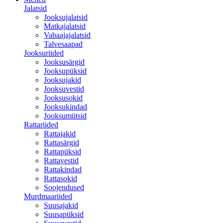
Jalatsid
Jooksujalatsid
Matkajalatsid
Vabaajajalatsid
Talvesaapad
Jooksuriided
Jooksusärgid
Jooksupüksid
Jooksujakid
Jooksuvestid
Jooksusokid
Jooksukindad
Jooksumütsid
Rattariided
Rattajakid
Rattasärgid
Rattapüksid
Rattavestid
Rattakindad
Rattasokid
Soojendused
Murdmaariided
Suusajakid
Suusapüksid