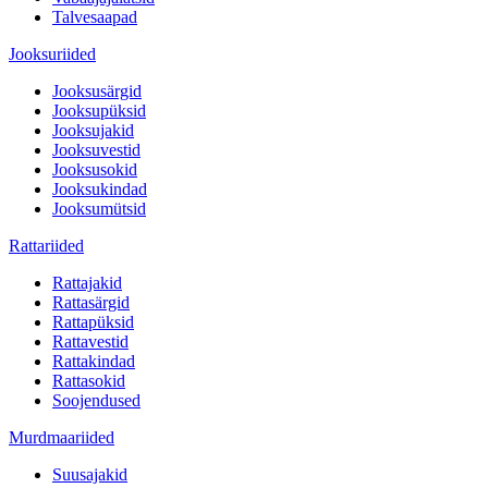
Talvesaapad
Jooksuriided
Jooksusärgid
Jooksupüksid
Jooksujakid
Jooksuvestid
Jooksusokid
Jooksukindad
Jooksumütsid
Rattariided
Rattajakid
Rattasärgid
Rattapüksid
Rattavestid
Rattakindad
Rattasokid
Soojendused
Murdmaariided
Suusajakid