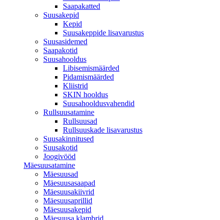
Saapakatted
Suusakepid
Kepid
Suusakeppide lisavarustus
Suusasidemed
Saapakotid
Suusahooldus
Libisemismäärded
Pidamismäärded
Kliistrid
SKIN hooldus
Suusahooldusvahendid
Rullsuusatamine
Rullsuusad
Rullsuuskade lisavarustus
Suusakinnitused
Suusakotid
Joogivööd
Mäesuusatamine
Mäesuusad
Mäesuusasaapad
Mäesuusakiivrid
Mäesuusaprillid
Mäesuusakepid
Mäesuusa klambrid