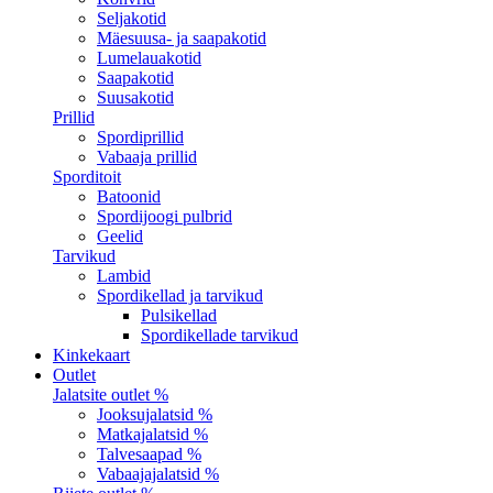
Seljakotid
Mäesuusa- ja saapakotid
Lumelauakotid
Saapakotid
Suusakotid
Prillid
Spordiprillid
Vabaaja prillid
Sporditoit
Batoonid
Spordijoogi pulbrid
Geelid
Tarvikud
Lambid
Spordikellad ja tarvikud
Pulsikellad
Spordikellade tarvikud
Kinkekaart
Outlet
Jalatsite outlet %
Jooksujalatsid %
Matkajalatsid %
Talvesaapad %
Vabaajajalatsid %