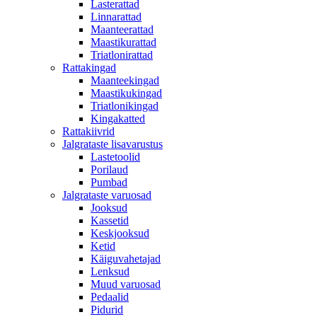
Lasterattad
Linnarattad
Maanteerattad
Maastikurattad
Triatlonirattad
Rattakingad
Maanteekingad
Maastikukingad
Triatlonikingad
Kingakatted
Rattakiivrid
Jalgrataste lisavarustus
Lastetoolid
Porilaud
Pumbad
Jalgrataste varuosad
Jooksud
Kassetid
Keskjooksud
Ketid
Käiguvahetajad
Lenksud
Muud varuosad
Pedaalid
Pidurid