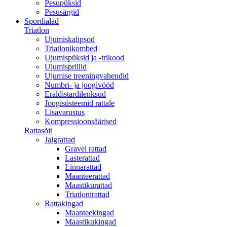
Pesupüksid
Pesusärgid
Spordialad
Triatlon
Ujumiskalipsod
Triatlonikombed
Ujumispüksid ja -trikood
Ujumisprillid
Ujumise treeningvahendid
Numbri- ja joogivööd
Eraldistardilenksud
Joogisüsteemid rattale
Lisavarustus
Kompressioonsäärised
Rattasõit
Jalgrattad
Gravel rattad
Lasterattad
Linnarattad
Maanteerattad
Maastikurattad
Triatlonirattad
Rattakingad
Maanteekingad
Maastikukingad