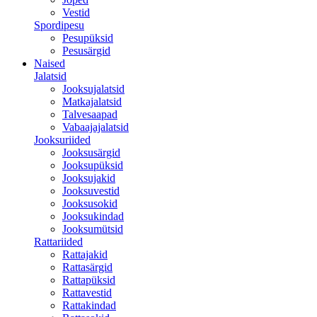
Vestid
Spordipesu
Pesupüksid
Pesusärgid
Naised
Jalatsid
Jooksujalatsid
Matkajalatsid
Talvesaapad
Vabaajajalatsid
Jooksuriided
Jooksusärgid
Jooksupüksid
Jooksujakid
Jooksuvestid
Jooksusokid
Jooksukindad
Jooksumütsid
Rattariided
Rattajakid
Rattasärgid
Rattapüksid
Rattavestid
Rattakindad