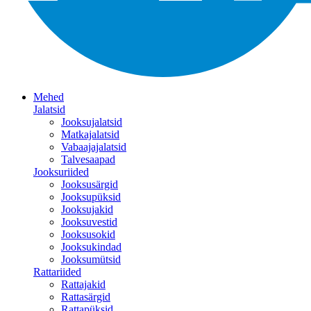
Mehed
Jalatsid
Jooksujalatsid
Matkajalatsid
Vabaajajalatsid
Talvesaapad
Jooksuriided
Jooksusärgid
Jooksupüksid
Jooksujakid
Jooksuvestid
Jooksusokid
Jooksukindad
Jooksumütsid
Rattariided
Rattajakid
Rattasärgid
Rattapüksid