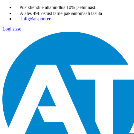
Püsikliendile allahindlus 10% jaehinnast!
Alates 49€ ostust tarne pakiautomaati tasuta
info@atsport.ee
Logi sisse