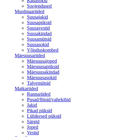
Rattasokid
Soojendused
Murdmaariided
Suusajakid
Suusapüksid
Suusavestid
Suusakindad
Suusamütsid
Suusasokid
Võistluskombed
Mäesuusariided
Mäesuusajoped
Mäesuusapüksid
Mäesuusakindad
Mäesuusasokid
Talvemütsid
Matkariided
Rannariided
Pusad/fliisid/vahekihid
Jakid
Pikad püksid
Lühikesed püksid
Särgid
Joped
Vestid