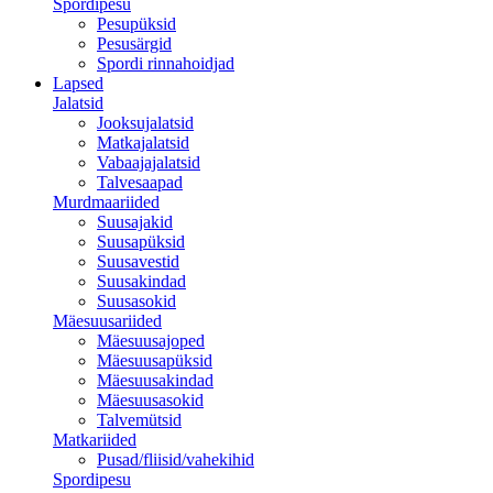
Spordipesu
Pesupüksid
Pesusärgid
Spordi rinnahoidjad
Lapsed
Jalatsid
Jooksujalatsid
Matkajalatsid
Vabaajajalatsid
Talvesaapad
Murdmaariided
Suusajakid
Suusapüksid
Suusavestid
Suusakindad
Suusasokid
Mäesuusariided
Mäesuusajoped
Mäesuusapüksid
Mäesuusakindad
Mäesuusasokid
Talvemütsid
Matkariided
Pusad/fliisid/vahekihid
Spordipesu