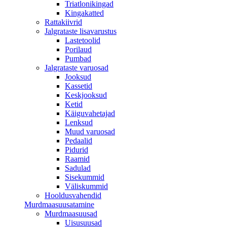
Triatlonikingad
Kingakatted
Rattakiivrid
Jalgrataste lisavarustus
Lastetoolid
Porilaud
Pumbad
Jalgrataste varuosad
Jooksud
Kassetid
Keskjooksud
Ketid
Käiguvahetajad
Lenksud
Muud varuosad
Pedaalid
Pidurid
Raamid
Sadulad
Sisekummid
Väliskummid
Hooldusvahendid
Murdmaasuusatamine
Murdmaasuusad
Uisusuusad