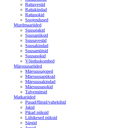
Rattavestid
Rattakindad
Rattasokid
Soojendused
Murdmaariided
Suusajakid
Suusapüksid
Suusavestid
Suusakindad
Suusamütsid
Suusasokid
Võistluskombed
Mäesuusariided
Mäesuusajoped
Mäesuusapüksid
Mäesuusakindad
Mäesuusasokid
Talvemütsid
Matkariided
Pusad/fliisid/vahekihid
Jakid
Pikad püksid
Lühikesed püksid
Särgid
Joped