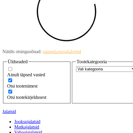
Näidis otsingusõnad:
saapad
suusad
kepid
Üldseaded
Tootekategooria
Ainult täpsed vasted
Otsi tootenimest
Otsi tootekirjeldusest
Jalatsid
Jooksujalatsid
Matkajalatsid
Vabaajajalatsid