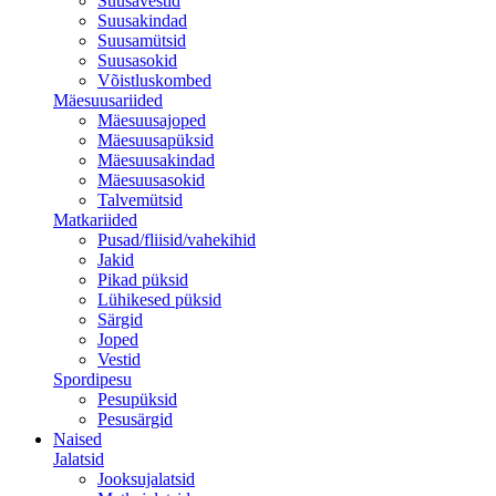
Suusavestid
Suusakindad
Suusamütsid
Suusasokid
Võistluskombed
Mäesuusariided
Mäesuusajoped
Mäesuusapüksid
Mäesuusakindad
Mäesuusasokid
Talvemütsid
Matkariided
Pusad/fliisid/vahekihid
Jakid
Pikad püksid
Lühikesed püksid
Särgid
Joped
Vestid
Spordipesu
Pesupüksid
Pesusärgid
Naised
Jalatsid
Jooksujalatsid