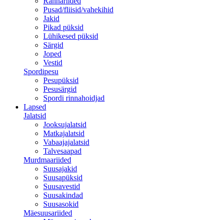
Rannariided
Pusad/fliisid/vahekihid
Jakid
Pikad püksid
Lühikesed püksid
Särgid
Joped
Vestid
Spordipesu
Pesupüksid
Pesusärgid
Spordi rinnahoidjad
Lapsed
Jalatsid
Jooksujalatsid
Matkajalatsid
Vabaajajalatsid
Talvesaapad
Murdmaariided
Suusajakid
Suusapüksid
Suusavestid
Suusakindad
Suusasokid
Mäesuusariided