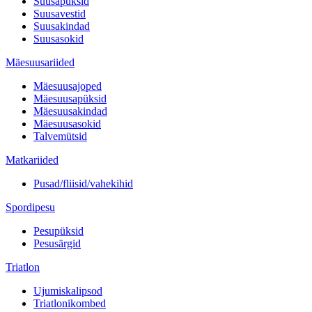
Suusapüksid
Suusavestid
Suusakindad
Suusasokid
Mäesuusariided
Mäesuusajoped
Mäesuusapüksid
Mäesuusakindad
Mäesuusasokid
Talvemütsid
Matkariided
Pusad/fliisid/vahekihid
Spordipesu
Pesupüksid
Pesusärgid
Triatlon
Ujumiskalipsod
Triatlonikombed