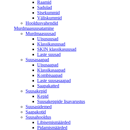
Raamid
Sadulad
Sisekummid
Väliskummid
Hooldusvahendid
Murdmaasuusatamine
Murdmaasuusad
Uisusuusad
Klassikasuusad
SKIN klassikasuusad
Laste suusad
Suusasaapad
Uisusaapad
Klassikasaapad
Kombisaapad
Laste suusasaapad
Saapakatted
Suusakepid
Kepid
Suusakeppide lisavarustus
Suusasidemed
Saapakotid
Suusahooldus
Libisemismäärded
Pidamismäärded