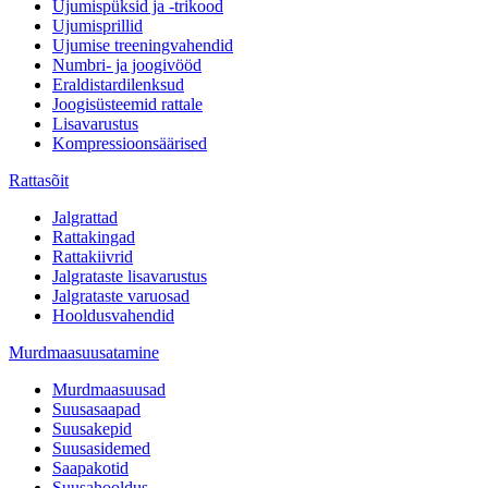
Ujumispüksid ja -trikood
Ujumisprillid
Ujumise treeningvahendid
Numbri- ja joogivööd
Eraldistardilenksud
Joogisüsteemid rattale
Lisavarustus
Kompressioonsäärised
Rattasõit
Jalgrattad
Rattakingad
Rattakiivrid
Jalgrataste lisavarustus
Jalgrataste varuosad
Hooldusvahendid
Murdmaasuusatamine
Murdmaasuusad
Suusasaapad
Suusakepid
Suusasidemed
Saapakotid
Suusahooldus