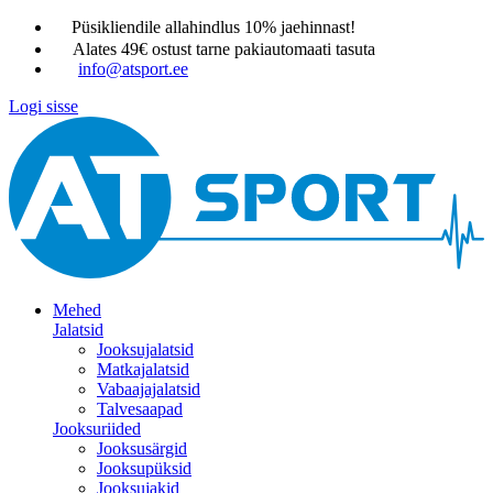
Püsikliendile allahindlus 10% jaehinnast!
Alates 49€ ostust tarne pakiautomaati tasuta
info@atsport.ee
Logi sisse
Mehed
Jalatsid
Jooksujalatsid
Matkajalatsid
Vabaajajalatsid
Talvesaapad
Jooksuriided
Jooksusärgid
Jooksupüksid
Jooksujakid