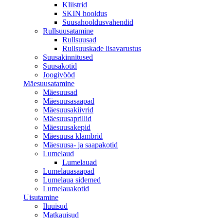
Kliistrid
SKIN hooldus
Suusahooldusvahendid
Rullsuusatamine
Rullsuusad
Rullsuuskade lisavarustus
Suusakinnitused
Suusakotid
Joogivööd
Mäesuusatamine
Mäesuusad
Mäesuusasaapad
Mäesuusakiivrid
Mäesuusaprillid
Mäesuusakepid
Mäesuusa klambrid
Mäesuusa- ja saapakotid
Lumelaud
Lumelauad
Lumelauasaapad
Lumelaua sidemed
Lumelauakotid
Uisutamine
Iluuisud
Matkauisud