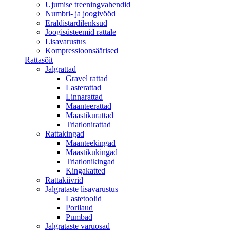
Ujumise treeningvahendid
Numbri- ja joogivööd
Eraldistardilenksud
Joogisüsteemid rattale
Lisavarustus
Kompressioonsäärised
Rattasõit
Jalgrattad
Gravel rattad
Lasterattad
Linnarattad
Maanteerattad
Maastikurattad
Triatlonirattad
Rattakingad
Maanteekingad
Maastikukingad
Triatlonikingad
Kingakatted
Rattakiivrid
Jalgrataste lisavarustus
Lastetoolid
Porilaud
Pumbad
Jalgrataste varuosad