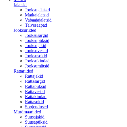
Jalatsid
Jooksujalatsid
Matkajalatsid
Vabaajajalatsid
Talvesaapad
Jooksuriided
Jooksusärgid
Jooksupüksid
Jooksujakid
Jooksuvestid
Jooksusokid
Jooksukindad
Jooksumütsid
Rattariided
Rattajakid
Rattasärgid
Rattapüksid
Rattavestid
Rattakindad
Rattasokid
Soojendused
Murdmaariided
Suusajakid
Suusapüksid