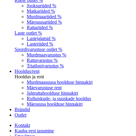
Riiete outlet %
Jooksuriided %
Matkariided %
Murdmaariided %
Mäesuusariided %
Rattariided %
Laste outlet %
Lastejalatsid %
Lasteriided %
Spordivarustuse outlet %
Murdmaavarustus %
Rattavarustus %
Triatlonivarustus %
Hooldus/rent
Hooldus ja rent
Murdmaasuusa hoolduse hinnakiri
Mäevarustuse rent
Jalgrattahoolduse hinnakiri
Rulluiskude- ja suuskade hooldus
Mäesuusa hoolduse hinnakiri
Brändid
Outlet
Kontakt
Kauba eest tasumine