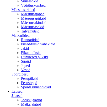
Suusasokid
Võistluskombed
Mäesuusariided
Mäesuusajoped
Mäesuusapüksid
Mäesuusakindad
Mäesuusasokid
Talvemütsid
Matkariided
Rannariided
Pusad/fliisid/vahekihid
Jakid
Pikad püksid
Lühikesed püksid
Särgid
Joped
Vestid
Spordipesu
Pesupüksid
Pesusärgid
Spordi rinnahoidjad
Lapsed
Jalatsid
Jooksujalatsid
Matkajalatsid