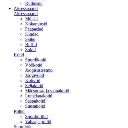
Rulluisud
Aksessuaarid
Aksessuaarid
Mütsid
Nokamütsid
Peapaelad
Kindad
Sallid
Buffid
Sokid
Kotid
Spordikotid
Vöökotid
Joogisüsteemid
Joogivööd
Kohvrid
Seljakotid
Mäesuusa- ja saapakotid
Lumelauakotid
Saapakotid
Suusakotid
Prillid
Spordiprillid
Vabaaja prillid
Sporditoit