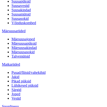
Suusapüksid
Suusavestid
Suusakindad
Suusamütsid
Suusasokid
Võistluskombed
Mäesuusariided
Mäesuusajoped
Mäesuusapüksid
Mäesuusakindad
Mäesuusasokid
Talvemütsid
Matkariided
Pusad/fliisid/vahekihid
Jakid
Pikad püksid
Lühikesed püksid
Särgid
Joped
Vestid
Spordipesu