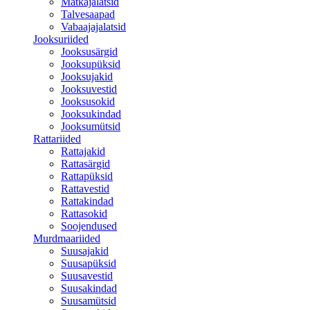
Matkajalatsid
Talvesaapad
Vabaajajalatsid
Jooksuriided
Jooksusärgid
Jooksupüksid
Jooksujakid
Jooksuvestid
Jooksusokid
Jooksukindad
Jooksumütsid
Rattariided
Rattajakid
Rattasärgid
Rattapüksid
Rattavestid
Rattakindad
Rattasokid
Soojendused
Murdmaariided
Suusajakid
Suusapüksid
Suusavestid
Suusakindad
Suusamütsid