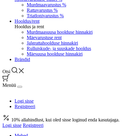
Murdmaavarustus %
Rattavarustus %
Triatlonivarustus %
Hooldus/rent
Hooldus ja rent
Murdmaasuusa hoolduse hinnakiri
Mäevarustuse rent
Jalgrattahoolduse hinnakiri
Rulluiskude- ja suuskade hooldus
Mäesuusa hoolduse hinnakiri
Brändid
Otsi
Menüü
Logi sisse
Registreeri
10% allahindlust, kui oled sisse loginud enda kasutajaga.
Logi sisse
Registreeri
Mehed