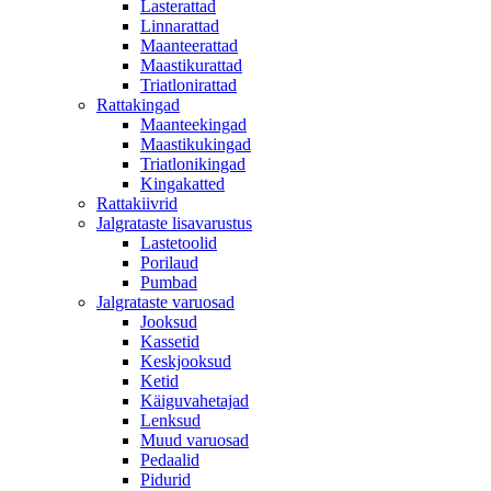
Lasterattad
Linnarattad
Maanteerattad
Maastikurattad
Triatlonirattad
Rattakingad
Maanteekingad
Maastikukingad
Triatlonikingad
Kingakatted
Rattakiivrid
Jalgrataste lisavarustus
Lastetoolid
Porilaud
Pumbad
Jalgrataste varuosad
Jooksud
Kassetid
Keskjooksud
Ketid
Käiguvahetajad
Lenksud
Muud varuosad
Pedaalid
Pidurid