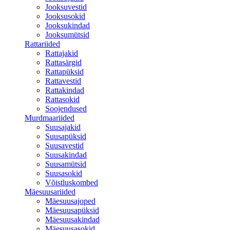
Jooksuvestid
Jooksusokid
Jooksukindad
Jooksumütsid
Rattariided
Rattajakid
Rattasärgid
Rattapüksid
Rattavestid
Rattakindad
Rattasokid
Soojendused
Murdmaariided
Suusajakid
Suusapüksid
Suusavestid
Suusakindad
Suusamütsid
Suusasokid
Võistluskombed
Mäesuusariided
Mäesuusajoped
Mäesuusapüksid
Mäesuusakindad
Mäesuusasokid