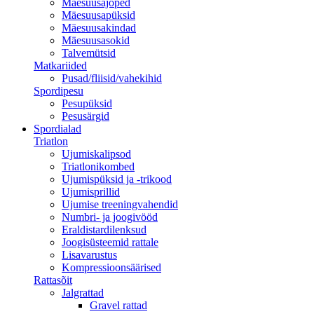
Mäesuusajoped
Mäesuusapüksid
Mäesuusakindad
Mäesuusasokid
Talvemütsid
Matkariided
Pusad/fliisid/vahekihid
Spordipesu
Pesupüksid
Pesusärgid
Spordialad
Triatlon
Ujumiskalipsod
Triatlonikombed
Ujumispüksid ja -trikood
Ujumisprillid
Ujumise treeningvahendid
Numbri- ja joogivööd
Eraldistardilenksud
Joogisüsteemid rattale
Lisavarustus
Kompressioonsäärised
Rattasõit
Jalgrattad
Gravel rattad