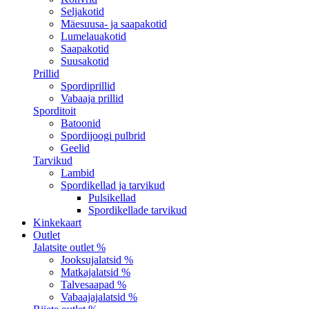
Seljakotid
Mäesuusa- ja saapakotid
Lumelauakotid
Saapakotid
Suusakotid
Prillid
Spordiprillid
Vabaaja prillid
Sporditoit
Batoonid
Spordijoogi pulbrid
Geelid
Tarvikud
Lambid
Spordikellad ja tarvikud
Pulsikellad
Spordikellade tarvikud
Kinkekaart
Outlet
Jalatsite outlet %
Jooksujalatsid %
Matkajalatsid %
Talvesaapad %
Vabaajajalatsid %