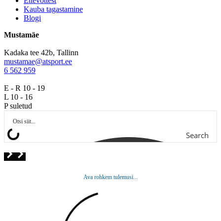
Ettevõttest
Kauba tagastamine
Blogi
Mustamäe
Kadaka tee 42b, Tallinn
mustamae@atsport.ee
6 562 959
E - R 10 - 19
L 10 - 16
P suletud
Search
Ava rohkem tulemusi...