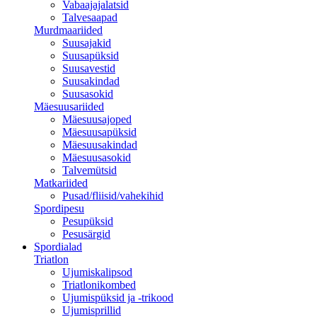
Vabaajajalatsid
Talvesaapad
Murdmaariided
Suusajakid
Suusapüksid
Suusavestid
Suusakindad
Suusasokid
Mäesuusariided
Mäesuusajoped
Mäesuusapüksid
Mäesuusakindad
Mäesuusasokid
Talvemütsid
Matkariided
Pusad/fliisid/vahekihid
Spordipesu
Pesupüksid
Pesusärgid
Spordialad
Triatlon
Ujumiskalipsod
Triatlonikombed
Ujumispüksid ja -trikood
Ujumisprillid