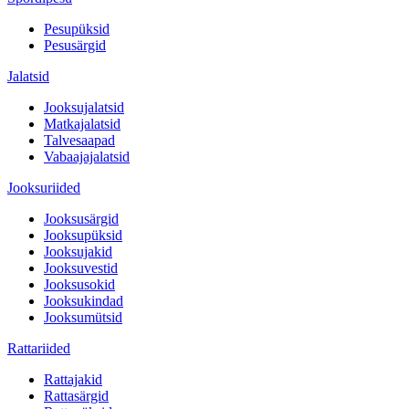
Pesupüksid
Pesusärgid
Jalatsid
Jooksujalatsid
Matkajalatsid
Talvesaapad
Vabaajajalatsid
Jooksuriided
Jooksusärgid
Jooksupüksid
Jooksujakid
Jooksuvestid
Jooksusokid
Jooksukindad
Jooksumütsid
Rattariided
Rattajakid
Rattasärgid