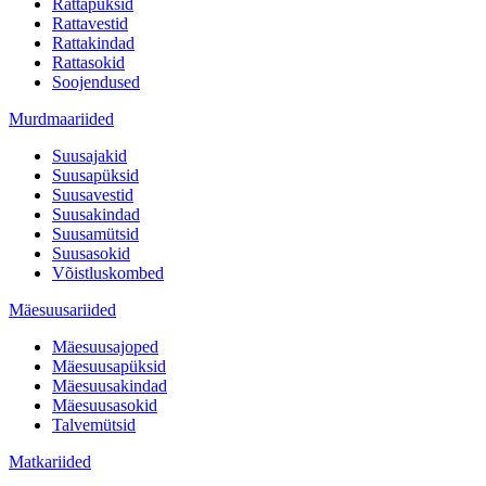
Rattapüksid
Rattavestid
Rattakindad
Rattasokid
Soojendused
Murdmaariided
Suusajakid
Suusapüksid
Suusavestid
Suusakindad
Suusamütsid
Suusasokid
Võistluskombed
Mäesuusariided
Mäesuusajoped
Mäesuusapüksid
Mäesuusakindad
Mäesuusasokid
Talvemütsid
Matkariided