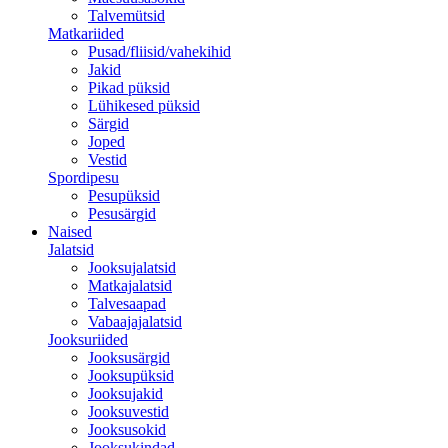
Talvemütsid
Matkariided
Pusad/fliisid/vahekihid
Jakid
Pikad püksid
Lühikesed püksid
Särgid
Joped
Vestid
Spordipesu
Pesupüksid
Pesusärgid
Naised
Jalatsid
Jooksujalatsid
Matkajalatsid
Talvesaapad
Vabaajajalatsid
Jooksuriided
Jooksusärgid
Jooksupüksid
Jooksujakid
Jooksuvestid
Jooksusokid
Jooksukindad