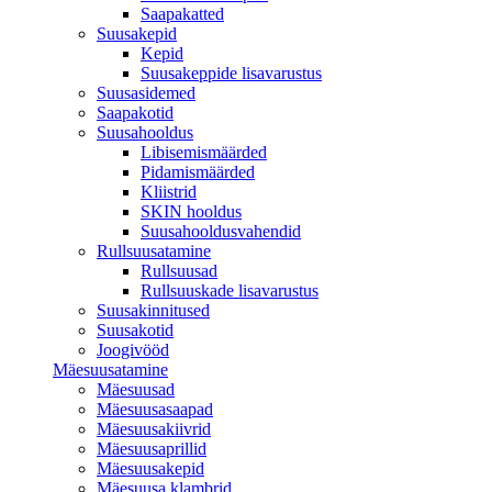
Saapakatted
Suusakepid
Kepid
Suusakeppide lisavarustus
Suusasidemed
Saapakotid
Suusahooldus
Libisemismäärded
Pidamismäärded
Kliistrid
SKIN hooldus
Suusahooldusvahendid
Rullsuusatamine
Rullsuusad
Rullsuuskade lisavarustus
Suusakinnitused
Suusakotid
Joogivööd
Mäesuusatamine
Mäesuusad
Mäesuusasaapad
Mäesuusakiivrid
Mäesuusaprillid
Mäesuusakepid
Mäesuusa klambrid