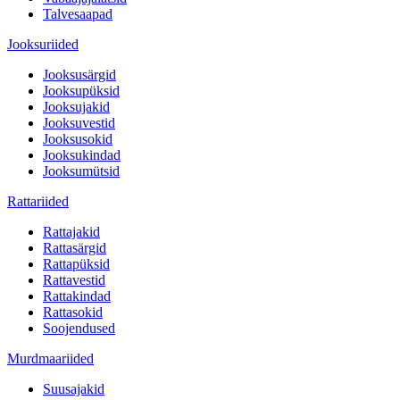
Talvesaapad
Jooksuriided
Jooksusärgid
Jooksupüksid
Jooksujakid
Jooksuvestid
Jooksusokid
Jooksukindad
Jooksumütsid
Rattariided
Rattajakid
Rattasärgid
Rattapüksid
Rattavestid
Rattakindad
Rattasokid
Soojendused
Murdmaariided
Suusajakid