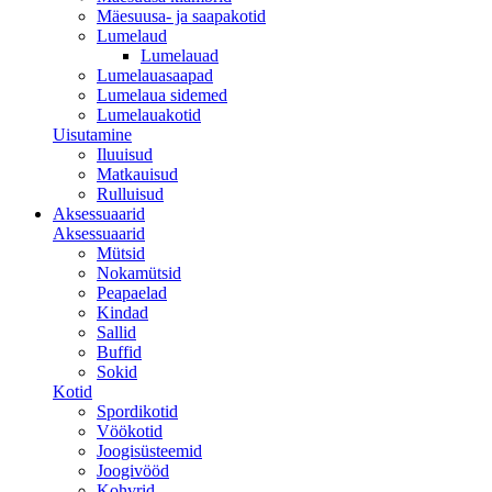
Mäesuusa- ja saapakotid
Lumelaud
Lumelauad
Lumelauasaapad
Lumelaua sidemed
Lumelauakotid
Uisutamine
Iluuisud
Matkauisud
Rulluisud
Aksessuaarid
Aksessuaarid
Mütsid
Nokamütsid
Peapaelad
Kindad
Sallid
Buffid
Sokid
Kotid
Spordikotid
Vöökotid
Joogisüsteemid
Joogivööd
Kohvrid