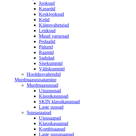
Jooksud
Kassetid
Keskjooksud
Ketid
Käiguvahetajad
Lenksud
Muud varuosad
Pedaalid
Pidurid
Raamid
Sadulad
Sisekummid
Väliskummid
Hooldusvahendid
Murdmaasuusatamine
Murdmaasuusad
Uisusuusad
Klassikasuusad
SKIN klassikasuusad
Laste suusad
Suusasaapad
Uisusaapad
Klassikasaapad
Kombisaapad
Laste suusasaapad