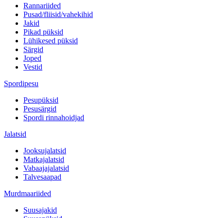
Rannariided
Pusad/fliisid/vahekihid
Jakid
Pikad püksid
Lühikesed püksid
Särgid
Joped
Vestid
Spordipesu
Pesupüksid
Pesusärgid
Spordi rinnahoidjad
Jalatsid
Jooksujalatsid
Matkajalatsid
Vabaajajalatsid
Talvesaapad
Murdmaariided
Suusajakid