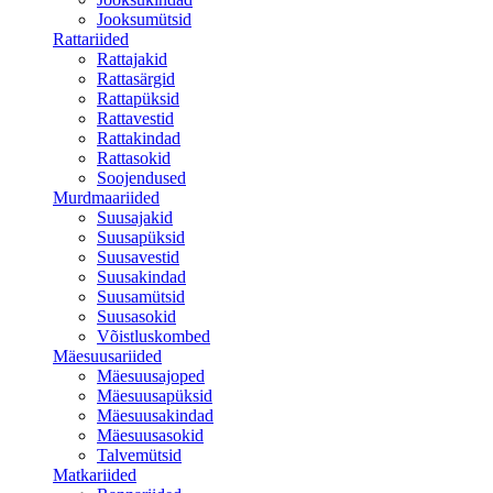
Jooksumütsid
Rattariided
Rattajakid
Rattasärgid
Rattapüksid
Rattavestid
Rattakindad
Rattasokid
Soojendused
Murdmaariided
Suusajakid
Suusapüksid
Suusavestid
Suusakindad
Suusamütsid
Suusasokid
Võistluskombed
Mäesuusariided
Mäesuusajoped
Mäesuusapüksid
Mäesuusakindad
Mäesuusasokid
Talvemütsid
Matkariided