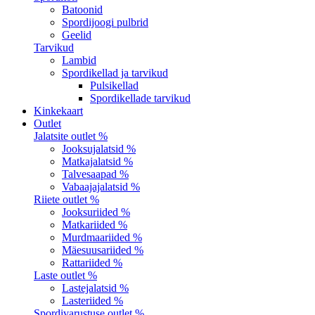
Batoonid
Spordijoogi pulbrid
Geelid
Tarvikud
Lambid
Spordikellad ja tarvikud
Pulsikellad
Spordikellade tarvikud
Kinkekaart
Outlet
Jalatsite outlet %
Jooksujalatsid %
Matkajalatsid %
Talvesaapad %
Vabaajajalatsid %
Riiete outlet %
Jooksuriided %
Matkariided %
Murdmaariided %
Mäesuusariided %
Rattariided %
Laste outlet %
Lastejalatsid %
Lasteriided %
Spordivarustuse outlet %