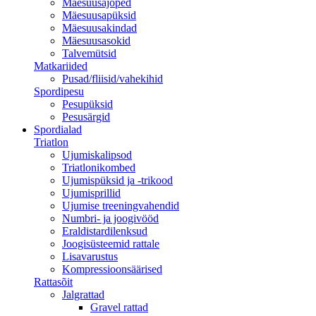
Mäesuusajoped
Mäesuusapüksid
Mäesuusakindad
Mäesuusasokid
Talvemütsid
Matkariided
Pusad/fliisid/vahekihid
Spordipesu
Pesupüksid
Pesusärgid
Spordialad
Triatlon
Ujumiskalipsod
Triatlonikombed
Ujumispüksid ja -trikood
Ujumisprillid
Ujumise treeningvahendid
Numbri- ja joogivööd
Eraldistardilenksud
Joogisüsteemid rattale
Lisavarustus
Kompressioonsäärised
Rattasõit
Jalgrattad
Gravel rattad