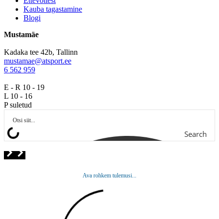
Ettevõttest
Kauba tagastamine
Blogi
Mustamäe
Kadaka tee 42b, Tallinn
mustamae@atsport.ee
6 562 959
E - R 10 - 19
L 10 - 16
P suletud
Search
Ava rohkem tulemusi...