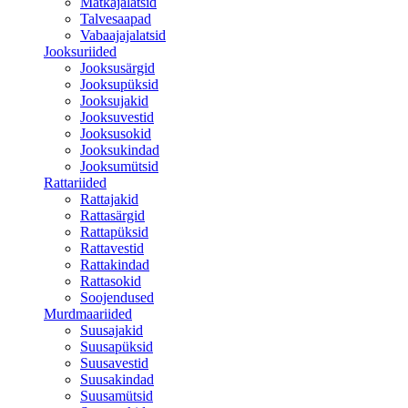
Matkajalatsid
Talvesaapad
Vabaajajalatsid
Jooksuriided
Jooksusärgid
Jooksupüksid
Jooksujakid
Jooksuvestid
Jooksusokid
Jooksukindad
Jooksumütsid
Rattariided
Rattajakid
Rattasärgid
Rattapüksid
Rattavestid
Rattakindad
Rattasokid
Soojendused
Murdmaariided
Suusajakid
Suusapüksid
Suusavestid
Suusakindad
Suusamütsid