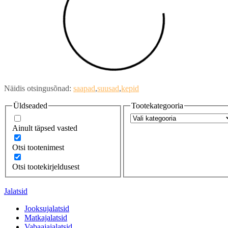
Näidis otsingusõnad:
saapad
suusad
kepid
Üldseaded
Tootekategooria
Ainult täpsed vasted
Otsi tootenimest
Otsi tootekirjeldusest
Jalatsid
Jooksujalatsid
Matkajalatsid
Vabaajajalatsid