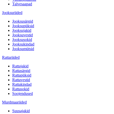
Talvesaapad
Jooksuriided
Jooksusärgid
Jooksupüksid
Jooksujakid
Jooksuvestid
Jooksusokid
Jooksukindad
Jooksumütsid
Rattariided
Rattajakid
Rattasärgid
Rattapüksid
Rattavestid
Rattakindad
Rattasokid
Soojendused
Murdmaariided
Suusajakid