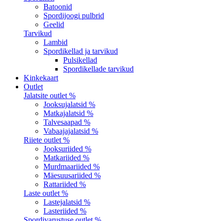
Batoonid
Spordijoogi pulbrid
Geelid
Tarvikud
Lambid
Spordikellad ja tarvikud
Pulsikellad
Spordikellade tarvikud
Kinkekaart
Outlet
Jalatsite outlet %
Jooksujalatsid %
Matkajalatsid %
Talvesaapad %
Vabaajajalatsid %
Riiete outlet %
Jooksuriided %
Matkariided %
Murdmaariided %
Mäesuusariided %
Rattariided %
Laste outlet %
Lastejalatsid %
Lasteriided %
Spordivarustuse outlet %