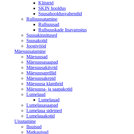
Kliistrid
SKIN hooldus
Suusahooldusvahendid
Rullsuusatamine
Rullsuusad
Rullsuuskade lisavarustus
Suusakinnitused
Suusakotid
Joogivööd
Mäesuusatamine
Mäesuusad
Mäesuusasaapad
Mäesuusakiivrid
Mäesuusaprillid
Mäesuusakepid
Mäesuusa klambrid
Mäesuusa- ja saapakotid
Lumelaud
Lumelauad
Lumelauasaapad
Lumelaua sidemed
Lumelauakotid
Uisutamine
Iluuisud
Matkauisud