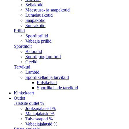
Seljakotid
Mäesuusa- ja saapakotid
Lumelauakotid
Saapakotid
Suusakotid
Prillid
Spordiprillid
Vabaaja prillid
Sporditoit
Batoonid
Spordijoogi pulbrid
Geelid
Tarvikud
Lambid
Spordikellad ja tarvikud
Pulsikellad
Spordikellade tarvikud
Kinkekaart
Outlet
Jalatsite outlet %
Jooksujalatsid %
Matkajalatsid %
Talvesaapad %
Vabaajajalatsid %