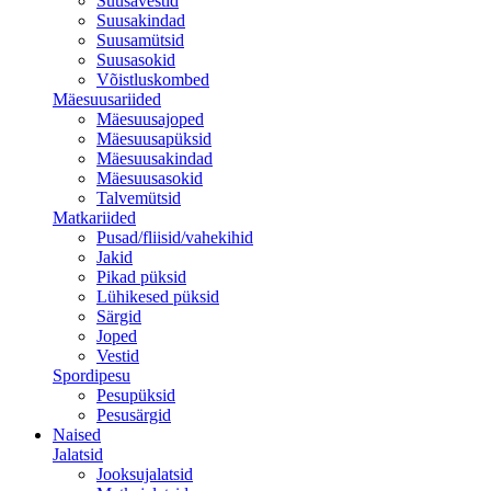
Suusavestid
Suusakindad
Suusamütsid
Suusasokid
Võistluskombed
Mäesuusariided
Mäesuusajoped
Mäesuusapüksid
Mäesuusakindad
Mäesuusasokid
Talvemütsid
Matkariided
Pusad/fliisid/vahekihid
Jakid
Pikad püksid
Lühikesed püksid
Särgid
Joped
Vestid
Spordipesu
Pesupüksid
Pesusärgid
Naised
Jalatsid
Jooksujalatsid