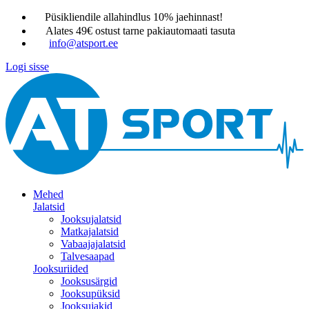
Püsikliendile allahindlus 10% jaehinnast!
Alates 49€ ostust tarne pakiautomaati tasuta
info@atsport.ee
Logi sisse
Mehed
Jalatsid
Jooksujalatsid
Matkajalatsid
Vabaajajalatsid
Talvesaapad
Jooksuriided
Jooksusärgid
Jooksupüksid
Jooksujakid