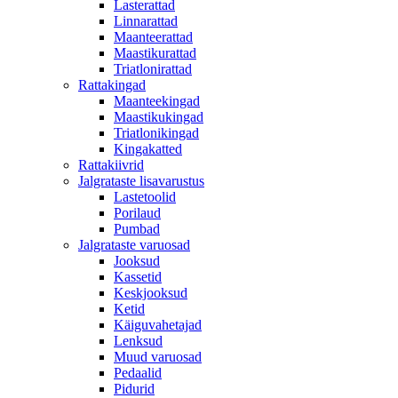
Lasterattad
Linnarattad
Maanteerattad
Maastikurattad
Triatlonirattad
Rattakingad
Maanteekingad
Maastikukingad
Triatlonikingad
Kingakatted
Rattakiivrid
Jalgrataste lisavarustus
Lastetoolid
Porilaud
Pumbad
Jalgrataste varuosad
Jooksud
Kassetid
Keskjooksud
Ketid
Käiguvahetajad
Lenksud
Muud varuosad
Pedaalid
Pidurid