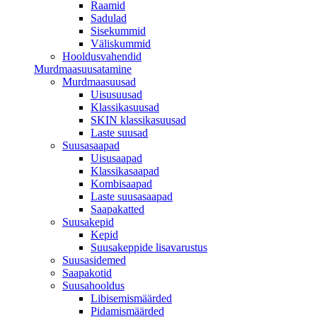
Raamid
Sadulad
Sisekummid
Väliskummid
Hooldusvahendid
Murdmaasuusatamine
Murdmaasuusad
Uisusuusad
Klassikasuusad
SKIN klassikasuusad
Laste suusad
Suusasaapad
Uisusaapad
Klassikasaapad
Kombisaapad
Laste suusasaapad
Saapakatted
Suusakepid
Kepid
Suusakeppide lisavarustus
Suusasidemed
Saapakotid
Suusahooldus
Libisemismäärded
Pidamismäärded