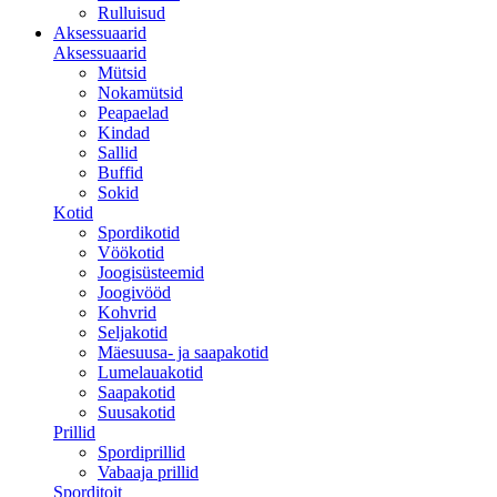
Rulluisud
Aksessuaarid
Aksessuaarid
Mütsid
Nokamütsid
Peapaelad
Kindad
Sallid
Buffid
Sokid
Kotid
Spordikotid
Vöökotid
Joogisüsteemid
Joogivööd
Kohvrid
Seljakotid
Mäesuusa- ja saapakotid
Lumelauakotid
Saapakotid
Suusakotid
Prillid
Spordiprillid
Vabaaja prillid
Sporditoit