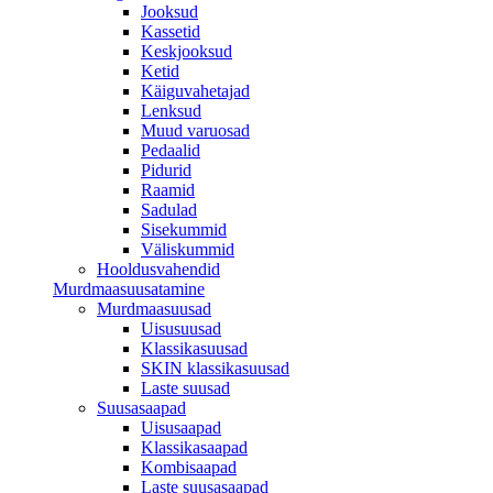
Jooksud
Kassetid
Keskjooksud
Ketid
Käiguvahetajad
Lenksud
Muud varuosad
Pedaalid
Pidurid
Raamid
Sadulad
Sisekummid
Väliskummid
Hooldusvahendid
Murdmaasuusatamine
Murdmaasuusad
Uisusuusad
Klassikasuusad
SKIN klassikasuusad
Laste suusad
Suusasaapad
Uisusaapad
Klassikasaapad
Kombisaapad
Laste suusasaapad