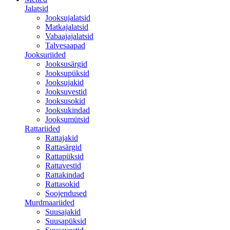
Jalatsid
Jooksujalatsid
Matkajalatsid
Vabaajajalatsid
Talvesaapad
Jooksuriided
Jooksusärgid
Jooksupüksid
Jooksujakid
Jooksuvestid
Jooksusokid
Jooksukindad
Jooksumütsid
Rattariided
Rattajakid
Rattasärgid
Rattapüksid
Rattavestid
Rattakindad
Rattasokid
Soojendused
Murdmaariided
Suusajakid
Suusapüksid