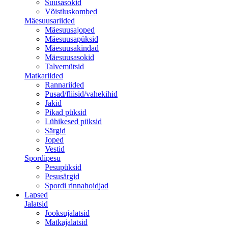
Suusasokid
Võistluskombed
Mäesuusariided
Mäesuusajoped
Mäesuusapüksid
Mäesuusakindad
Mäesuusasokid
Talvemütsid
Matkariided
Rannariided
Pusad/fliisid/vahekihid
Jakid
Pikad püksid
Lühikesed püksid
Särgid
Joped
Vestid
Spordipesu
Pesupüksid
Pesusärgid
Spordi rinnahoidjad
Lapsed
Jalatsid
Jooksujalatsid
Matkajalatsid