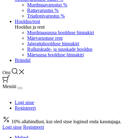
Murdmaavarustus %
Rattavarustus %
Triatlonivarustus %
Hooldus/rent
Hooldus ja rent
Murdmaasuusa hoolduse hinnakiri
Mäevarustuse rent
Jalgrattahoolduse hinnakiri
Rulluiskude- ja suuskade hooldus
Mäesuusa hoolduse hinnakiri
Brändid
Otsi
Menüü
Logi sisse
Registreeri
10% allahindlust, kui oled sisse loginud enda kasutajaga.
Logi sisse
Registreeri
Mehed