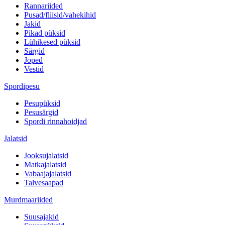
Rannariided
Pusad/fliisid/vahekihid
Jakid
Pikad püksid
Lühikesed püksid
Särgid
Joped
Vestid
Spordipesu
Pesupüksid
Pesusärgid
Spordi rinnahoidjad
Jalatsid
Jooksujalatsid
Matkajalatsid
Vabaajajalatsid
Talvesaapad
Murdmaariided
Suusajakid