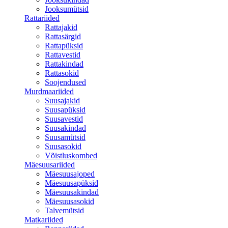
Jooksumütsid
Rattariided
Rattajakid
Rattasärgid
Rattapüksid
Rattavestid
Rattakindad
Rattasokid
Soojendused
Murdmaariided
Suusajakid
Suusapüksid
Suusavestid
Suusakindad
Suusamütsid
Suusasokid
Võistluskombed
Mäesuusariided
Mäesuusajoped
Mäesuusapüksid
Mäesuusakindad
Mäesuusasokid
Talvemütsid
Matkariided