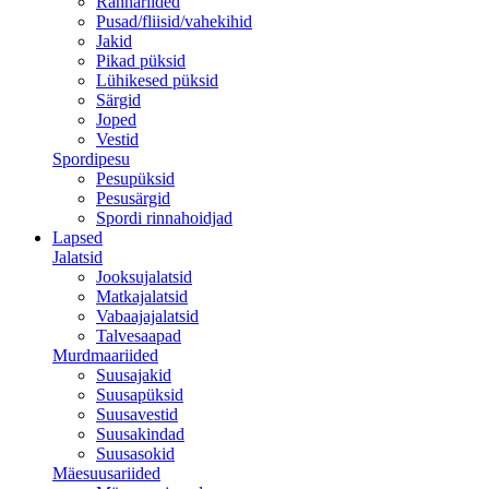
Rannariided
Pusad/fliisid/vahekihid
Jakid
Pikad püksid
Lühikesed püksid
Särgid
Joped
Vestid
Spordipesu
Pesupüksid
Pesusärgid
Spordi rinnahoidjad
Lapsed
Jalatsid
Jooksujalatsid
Matkajalatsid
Vabaajajalatsid
Talvesaapad
Murdmaariided
Suusajakid
Suusapüksid
Suusavestid
Suusakindad
Suusasokid
Mäesuusariided