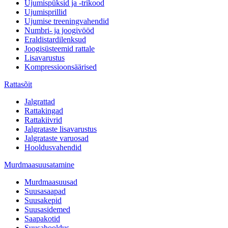
Ujumispüksid ja -trikood
Ujumisprillid
Ujumise treeningvahendid
Numbri- ja joogivööd
Eraldistardilenksud
Joogisüsteemid rattale
Lisavarustus
Kompressioonsäärised
Rattasõit
Jalgrattad
Rattakingad
Rattakiivrid
Jalgrataste lisavarustus
Jalgrataste varuosad
Hooldusvahendid
Murdmaasuusatamine
Murdmaasuusad
Suusasaapad
Suusakepid
Suusasidemed
Saapakotid
Suusahooldus