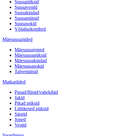
Suusapüksid
Suusavestid
Suusakindad
Suusamütsid
Suusasokid
Võistluskombed
Mäesuusariided
Mäesuusajoped
Mäesuusapüksid
Mäesuusakindad
Mäesuusasokid
Talvemütsid
Matkariided
Pusad/fliisid/vahekihid
Jakid
Pikad püksid
Lühikesed püksid
Särgid
Joped
Vestid
Spordipesu