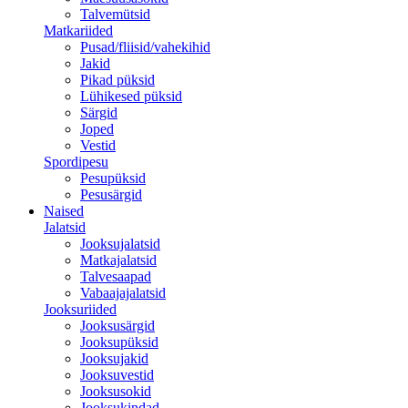
Talvemütsid
Matkariided
Pusad/fliisid/vahekihid
Jakid
Pikad püksid
Lühikesed püksid
Särgid
Joped
Vestid
Spordipesu
Pesupüksid
Pesusärgid
Naised
Jalatsid
Jooksujalatsid
Matkajalatsid
Talvesaapad
Vabaajajalatsid
Jooksuriided
Jooksusärgid
Jooksupüksid
Jooksujakid
Jooksuvestid
Jooksusokid
Jooksukindad