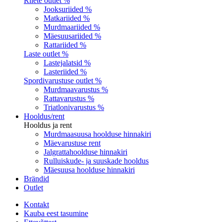
Riiete outlet %
Jooksuriided %
Matkariided %
Murdmaariided %
Mäesuusariided %
Rattariided %
Laste outlet %
Lastejalatsid %
Lasteriided %
Spordivarustuse outlet %
Murdmaavarustus %
Rattavarustus %
Triatlonivarustus %
Hooldus/rent
Hooldus ja rent
Murdmaasuusa hoolduse hinnakiri
Mäevarustuse rent
Jalgrattahoolduse hinnakiri
Rulluiskude- ja suuskade hooldus
Mäesuusa hoolduse hinnakiri
Brändid
Outlet
Kontakt
Kauba eest tasumine