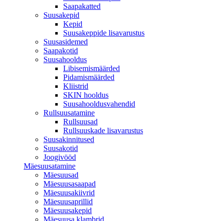
Saapakatted
Suusakepid
Kepid
Suusakeppide lisavarustus
Suusasidemed
Saapakotid
Suusahooldus
Libisemismäärded
Pidamismäärded
Kliistrid
SKIN hooldus
Suusahooldusvahendid
Rullsuusatamine
Rullsuusad
Rullsuuskade lisavarustus
Suusakinnitused
Suusakotid
Joogivööd
Mäesuusatamine
Mäesuusad
Mäesuusasaapad
Mäesuusakiivrid
Mäesuusaprillid
Mäesuusakepid
Mäesuusa klambrid