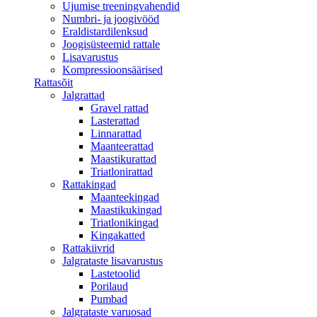
Ujumise treeningvahendid
Numbri- ja joogivööd
Eraldistardilenksud
Joogisüsteemid rattale
Lisavarustus
Kompressioonsäärised
Rattasõit
Jalgrattad
Gravel rattad
Lasterattad
Linnarattad
Maanteerattad
Maastikurattad
Triatlonirattad
Rattakingad
Maanteekingad
Maastikukingad
Triatlonikingad
Kingakatted
Rattakiivrid
Jalgrataste lisavarustus
Lastetoolid
Porilaud
Pumbad
Jalgrataste varuosad