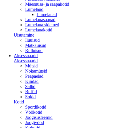
Mäesuusa- ja saapakotid
Lumelaud
Lumelauad
Lumelauasaapad
Lumelaua sidemed
Lumelauakotid
Uisutamine
Iluuisud
Matkauisud
Rulluisud
Aksessuaarid
Aksessuaarid
Mütsid
Nokamütsid
Peapaelad
Kindad
Sallid
Buffid
Sokid
Kotid
Spordikotid
Vöökotid
Joogisüsteemid
Joogivööd
Kohvrid