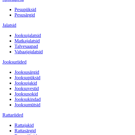
Pesupüksid
Pesusärgid
Jalatsid
Jooksujalatsid
Matkajalatsid
Talvesaapad
Vabaajajalatsid
Jooksuriided
Jooksusärgid
Jooksupüksid
Jooksujakid
Jooksuvestid
Jooksusokid
Jooksukindad
Jooksumütsid
Rattariided
Rattajakid
Rattasärgid