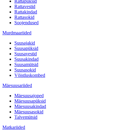
Rattapüksid
Rattavestid
Rattakindad
Rattasokid
Soojendused
Murdmaariided
Suusajakid
Suusapüksid
Suusavestid
Suusakindad
Suusamütsid
Suusasokid
Võistluskombed
Mäesuusariided
Mäesuusajoped
Mäesuusapüksid
Mäesuusakindad
Mäesuusasokid
Talvemütsid
Matkariided