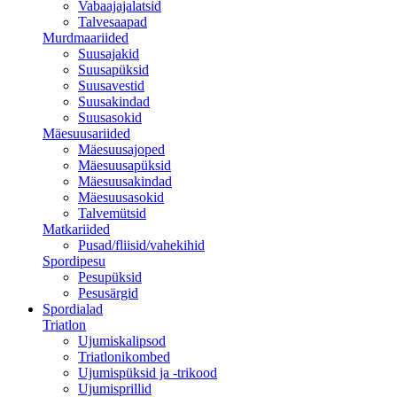
Vabaajajalatsid
Talvesaapad
Murdmaariided
Suusajakid
Suusapüksid
Suusavestid
Suusakindad
Suusasokid
Mäesuusariided
Mäesuusajoped
Mäesuusapüksid
Mäesuusakindad
Mäesuusasokid
Talvemütsid
Matkariided
Pusad/fliisid/vahekihid
Spordipesu
Pesupüksid
Pesusärgid
Spordialad
Triatlon
Ujumiskalipsod
Triatlonikombed
Ujumispüksid ja -trikood
Ujumisprillid