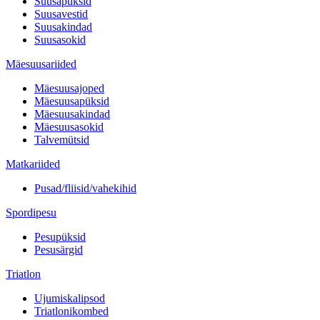
Suusapüksid
Suusavestid
Suusakindad
Suusasokid
Mäesuusariided
Mäesuusajoped
Mäesuusapüksid
Mäesuusakindad
Mäesuusasokid
Talvemütsid
Matkariided
Pusad/fliisid/vahekihid
Spordipesu
Pesupüksid
Pesusärgid
Triatlon
Ujumiskalipsod
Triatlonikombed