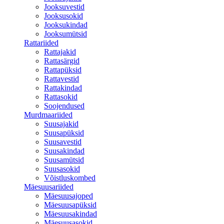
Jooksuvestid
Jooksusokid
Jooksukindad
Jooksumütsid
Rattariided
Rattajakid
Rattasärgid
Rattapüksid
Rattavestid
Rattakindad
Rattasokid
Soojendused
Murdmaariided
Suusajakid
Suusapüksid
Suusavestid
Suusakindad
Suusamütsid
Suusasokid
Võistluskombed
Mäesuusariided
Mäesuusajoped
Mäesuusapüksid
Mäesuusakindad
Mäesuusasokid