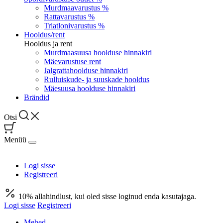
Murdmaavarustus %
Rattavarustus %
Triatlonivarustus %
Hooldus/rent
Hooldus ja rent
Murdmaasuusa hoolduse hinnakiri
Mäevarustuse rent
Jalgrattahoolduse hinnakiri
Rulluiskude- ja suuskade hooldus
Mäesuusa hoolduse hinnakiri
Brändid
Otsi
Menüü
Logi sisse
Registreeri
10% allahindlust, kui oled sisse loginud enda kasutajaga.
Logi sisse
Registreeri
Mehed