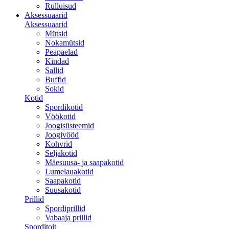
Rulluisud
Aksessuaarid
Aksessuaarid
Mütsid
Nokamütsid
Peapaelad
Kindad
Sallid
Buffid
Sokid
Kotid
Spordikotid
Vöökotid
Joogisüsteemid
Joogivööd
Kohvrid
Seljakotid
Mäesuusa- ja saapakotid
Lumelauakotid
Saapakotid
Suusakotid
Prillid
Spordiprillid
Vabaaja prillid
Sporditoit