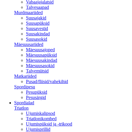
Vabaajajalatsid
Talvesaapad
Murdmaariided
Suusajakid
Suusapüksid
Suusavestid
Suusakindad
Suusasokid
Mäesuusariided
Mäesuusajoped
Mäesuusapüksid
Mäesuusakindad
Mäesuusasokid
Talvemütsid
Matkariided
Pusad/fliisid/vahekihid
Spordipesu
Pesupüksid
Pesusärgid
Spordialad
Triatlon
Ujumiskalipsod
Triatlonikombed
Ujumispüksid ja -trikood
Ujumisprillid