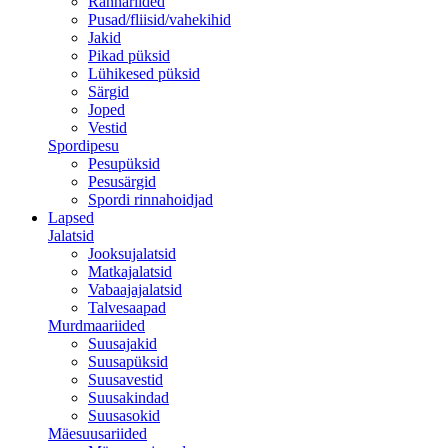
Rannariided
Pusad/fliisid/vahekihid
Jakid
Pikad püksid
Lühikesed püksid
Särgid
Joped
Vestid
Spordipesu
Pesupüksid
Pesusärgid
Spordi rinnahoidjad
Lapsed
Jalatsid
Jooksujalatsid
Matkajalatsid
Vabaajajalatsid
Talvesaapad
Murdmaariided
Suusajakid
Suusapüksid
Suusavestid
Suusakindad
Suusasokid
Mäesuusariided