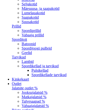
Seljakotid
Mäesuusa- ja saapakotid
Lumelauakotid
Saapakotid
Suusakotid
Prillid
Spordiprillid
Vabaaja prillid
Sporditoit
Batoonid
Spordijoogi pulbrid
Geelid
Tarvikud
Lambid
Spordikellad ja tarvikud
Pulsikellad
Spordikellade tarvikud
Kinkekaart
Outlet
Jalatsite outlet %
Jooksujalatsid %
Matkajalatsid %
Talvesaapad %
Vabaajajalatsid %