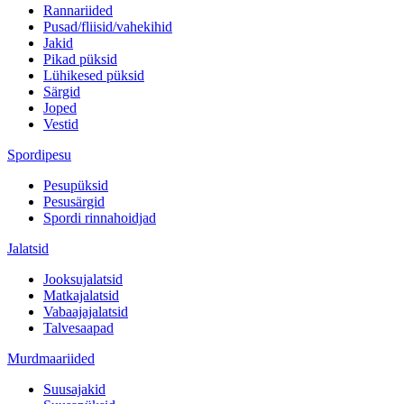
Rannariided
Pusad/fliisid/vahekihid
Jakid
Pikad püksid
Lühikesed püksid
Särgid
Joped
Vestid
Spordipesu
Pesupüksid
Pesusärgid
Spordi rinnahoidjad
Jalatsid
Jooksujalatsid
Matkajalatsid
Vabaajajalatsid
Talvesaapad
Murdmaariided
Suusajakid