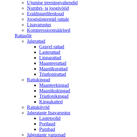
Ujumise treeningvahendid
Numbri- ja joogivööd
Eraldistardilenksud
Joogisüsteemid rattale
Lisavarustus
Kompressioonsäärised
Rattasõit
Jalgrattad
Gravel rattad
Lasterattad
Linnarattad
Maanteerattad
Maastikurattad
Triatlonirattad
Rattakingad
Maanteekingad
Maastikukingad
Triatlonikingad
Kingakatted
Rattakiivrid
Jalgrataste lisavarustus
Lastetoolid
Porilaud
Pumbad
Jalgrataste varuosad