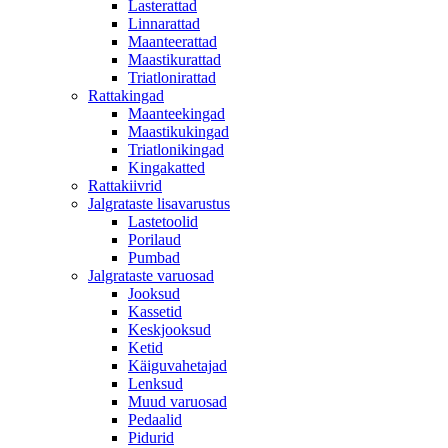
Lasterattad
Linnarattad
Maanteerattad
Maastikurattad
Triatlonirattad
Rattakingad
Maanteekingad
Maastikukingad
Triatlonikingad
Kingakatted
Rattakiivrid
Jalgrataste lisavarustus
Lastetoolid
Porilaud
Pumbad
Jalgrataste varuosad
Jooksud
Kassetid
Keskjooksud
Ketid
Käiguvahetajad
Lenksud
Muud varuosad
Pedaalid
Pidurid