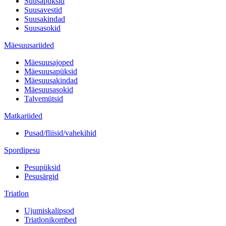
Suusapüksid
Suusavestid
Suusakindad
Suusasokid
Mäesuusariided
Mäesuusajoped
Mäesuusapüksid
Mäesuusakindad
Mäesuusasokid
Talvemütsid
Matkariided
Pusad/fliisid/vahekihid
Spordipesu
Pesupüksid
Pesusärgid
Triatlon
Ujumiskalipsod
Triatlonikombed