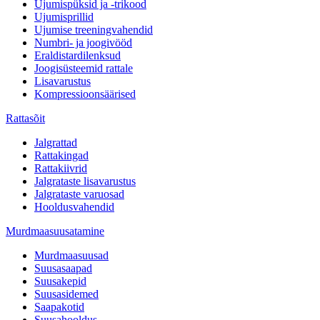
Ujumispüksid ja -trikood
Ujumisprillid
Ujumise treeningvahendid
Numbri- ja joogivööd
Eraldistardilenksud
Joogisüsteemid rattale
Lisavarustus
Kompressioonsäärised
Rattasõit
Jalgrattad
Rattakingad
Rattakiivrid
Jalgrataste lisavarustus
Jalgrataste varuosad
Hooldusvahendid
Murdmaasuusatamine
Murdmaasuusad
Suusasaapad
Suusakepid
Suusasidemed
Saapakotid
Suusahooldus