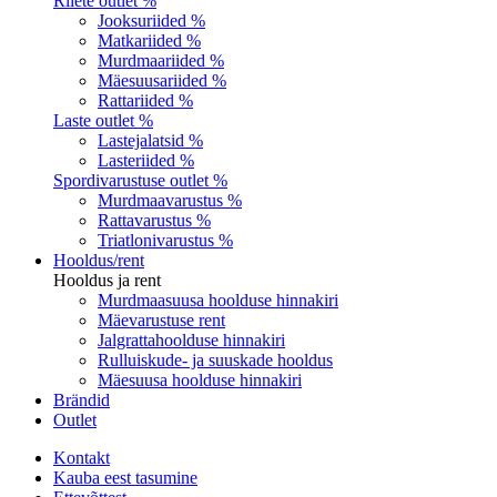
Riiete outlet %
Jooksuriided %
Matkariided %
Murdmaariided %
Mäesuusariided %
Rattariided %
Laste outlet %
Lastejalatsid %
Lasteriided %
Spordivarustuse outlet %
Murdmaavarustus %
Rattavarustus %
Triatlonivarustus %
Hooldus/rent
Hooldus ja rent
Murdmaasuusa hoolduse hinnakiri
Mäevarustuse rent
Jalgrattahoolduse hinnakiri
Rulluiskude- ja suuskade hooldus
Mäesuusa hoolduse hinnakiri
Brändid
Outlet
Kontakt
Kauba eest tasumine