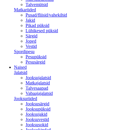
Talvemütsid
Matkariided
Pusad/fliisid/vahekihid
Jakid
Pikad püksid
Lühikesed püksid
Särgid
Joped
Vestid
Spordipesu
Pesupüksid
Pesusärgid
Naised
Jalatsid
Jooksujalatsid
Matkajalatsid
Talvesaapad
Vabaajajalatsid
Jooksuriided
Jooksusärgid
Jooksupüksid
Jooksujakid
Jooksuvestid
Jooksusokid
Jooksukindad