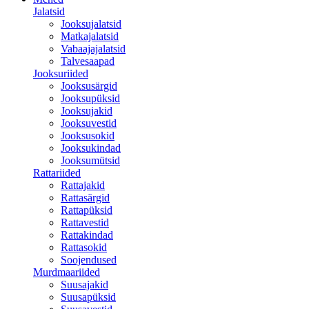
Jalatsid
Jooksujalatsid
Matkajalatsid
Vabaajajalatsid
Talvesaapad
Jooksuriided
Jooksusärgid
Jooksupüksid
Jooksujakid
Jooksuvestid
Jooksusokid
Jooksukindad
Jooksumütsid
Rattariided
Rattajakid
Rattasärgid
Rattapüksid
Rattavestid
Rattakindad
Rattasokid
Soojendused
Murdmaariided
Suusajakid
Suusapüksid