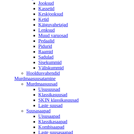
Jooksud
Kassetid
Keskjooksud
Ketid
Käiguvahetajad
Lenksud
Muud varuosad
Pedaalid
Pidurid
Raamid
Sadulad
Sisekummid
Väliskummid
Hooldusvahendid
Murdmaasuusatamine
Murdmaasuusad
Uisusuusad
Klassikasuusad
SKIN klassikasuusad
Laste suusad
Suusasaapad
Uisusaapad
Klassikasaapad
Kombisaapad
Laste suusasaapad