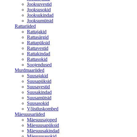
Jooksuvestid
Jooksusokid
Jooksukindad
Jooksumütsid
Rattariided
Rattajakid
Rattasärgid
Rattapüksid
Rattavestid
Rattakindad
Rattasokid
Soojendused
Murdmaariided
Suusajakid
Suusapüksid
Suusavestid
Suusakindad
Suusamütsid
Suusasokid
Võistluskombed
Mäesuusariided
Mäesuusajoped
Mäesuusapüksid
Mäesuusakindad
Mäesuusasokid