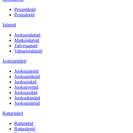
Pesupüksid
Pesusärgid
Jalatsid
Jooksujalatsid
Matkajalatsid
Talvesaapad
Vabaajajalatsid
Jooksuriided
Jooksusärgid
Jooksupüksid
Jooksujakid
Jooksuvestid
Jooksusokid
Jooksukindad
Jooksumütsid
Rattariided
Rattajakid
Rattasärgid