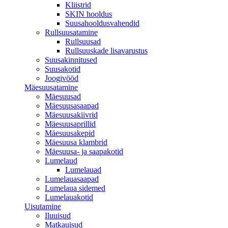
Kliistrid
SKIN hooldus
Suusahooldusvahendid
Rullsuusatamine
Rullsuusad
Rullsuuskade lisavarustus
Suusakinnitused
Suusakotid
Joogivööd
Mäesuusatamine
Mäesuusad
Mäesuusasaapad
Mäesuusakiivrid
Mäesuusaprillid
Mäesuusakepid
Mäesuusa klambrid
Mäesuusa- ja saapakotid
Lumelaud
Lumelauad
Lumelauasaapad
Lumelaua sidemed
Lumelauakotid
Uisutamine
Iluuisud
Matkauisud