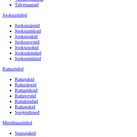
Talvesaapad
Jooksuriided
Jooksusärgid
Jooksupüksid
Jooksujakid
Jooksuvestid
Jooksusokid
Jooksukindad
Jooksumütsid
Rattariided
Rattajakid
Rattasärgid
Rattapüksid
Rattavestid
Rattakindad
Rattasokid
Soojendused
Murdmaariided
Suusajakid