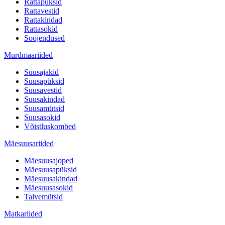
Rattapüksid
Rattavestid
Rattakindad
Rattasokid
Soojendused
Murdmaariided
Suusajakid
Suusapüksid
Suusavestid
Suusakindad
Suusamütsid
Suusasokid
Võistluskombed
Mäesuusariided
Mäesuusajoped
Mäesuusapüksid
Mäesuusakindad
Mäesuusasokid
Talvemütsid
Matkariided