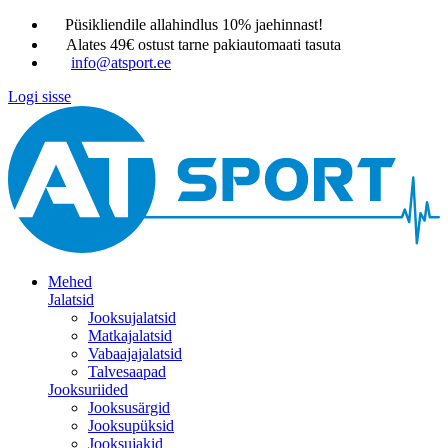
Püsikliendile allahindlus 10% jaehinnast!
Alates 49€ ostust tarne pakiautomaati tasuta
info@atsport.ee
Logi sisse
Mehed
Jalatsid
Jooksujalatsid
Matkajalatsid
Vabaajajalatsid
Talvesaapad
Jooksuriided
Jooksusärgid
Jooksupüksid
Jooksujakid