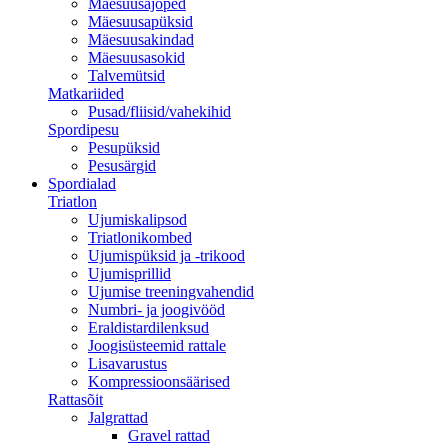
Mäesuusajoped
Mäesuusapüksid
Mäesuusakindad
Mäesuusasokid
Talvemütsid
Matkariided
Pusad/fliisid/vahekihid
Spordipesu
Pesupüksid
Pesusärgid
Spordialad
Triatlon
Ujumiskalipsod
Triatlonikombed
Ujumispüksid ja -trikood
Ujumisprillid
Ujumise treeningvahendid
Numbri- ja joogivööd
Eraldistardilenksud
Joogisüsteemid rattale
Lisavarustus
Kompressioonsäärised
Rattasõit
Jalgrattad
Gravel rattad