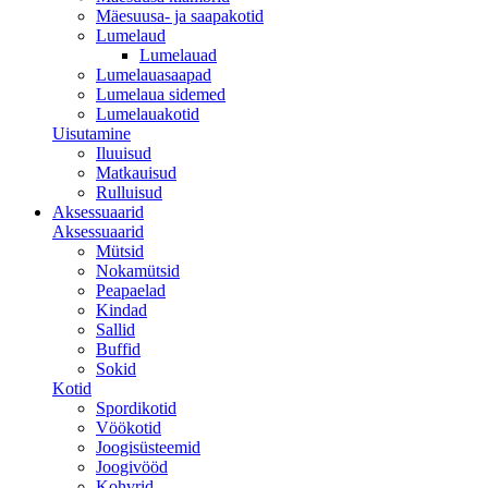
Mäesuusa- ja saapakotid
Lumelaud
Lumelauad
Lumelauasaapad
Lumelaua sidemed
Lumelauakotid
Uisutamine
Iluuisud
Matkauisud
Rulluisud
Aksessuaarid
Aksessuaarid
Mütsid
Nokamütsid
Peapaelad
Kindad
Sallid
Buffid
Sokid
Kotid
Spordikotid
Vöökotid
Joogisüsteemid
Joogivööd
Kohvrid