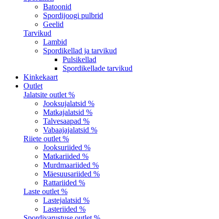
Batoonid
Spordijoogi pulbrid
Geelid
Tarvikud
Lambid
Spordikellad ja tarvikud
Pulsikellad
Spordikellade tarvikud
Kinkekaart
Outlet
Jalatsite outlet %
Jooksujalatsid %
Matkajalatsid %
Talvesaapad %
Vabaajajalatsid %
Riiete outlet %
Jooksuriided %
Matkariided %
Murdmaariided %
Mäesuusariided %
Rattariided %
Laste outlet %
Lastejalatsid %
Lasteriided %
Spordivarustuse outlet %