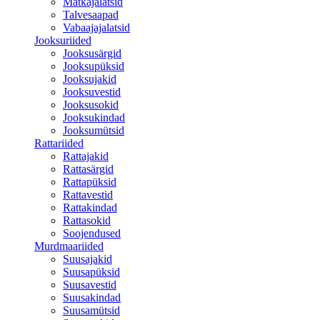
Matkajalatsid
Talvesaapad
Vabaajajalatsid
Jooksuriided
Jooksusärgid
Jooksupüksid
Jooksujakid
Jooksuvestid
Jooksusokid
Jooksukindad
Jooksumütsid
Rattariided
Rattajakid
Rattasärgid
Rattapüksid
Rattavestid
Rattakindad
Rattasokid
Soojendused
Murdmaariided
Suusajakid
Suusapüksid
Suusavestid
Suusakindad
Suusamütsid