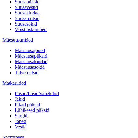
Suusapüksid
Suusavestid
Suusakindad
Suusamütsid
Suusasokid
Võistluskombed
Mäesuusariided
Mäesuusajoped
Mäesuusapüksid
Mäesuusakindad
Mäesuusasokid
Talvemütsid
Matkariided
Pusad/fliisid/vahekihid
Jakid
Pikad püksid
Lühikesed püksid
Särgid
Joped
Vestid
Spordipesu