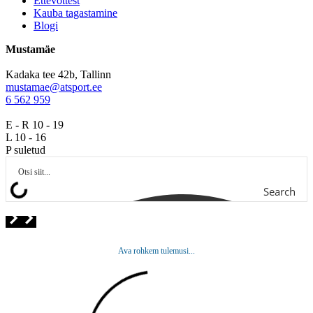
Ettevõttest
Kauba tagastamine
Blogi
Mustamäe
Kadaka tee 42b, Tallinn
mustamae@atsport.ee
6 562 959
E - R 10 - 19
L 10 - 16
P suletud
Search
Ava rohkem tulemusi...