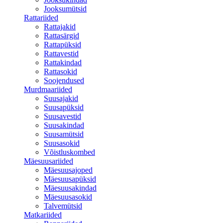
Jooksumütsid
Rattariided
Rattajakid
Rattasärgid
Rattapüksid
Rattavestid
Rattakindad
Rattasokid
Soojendused
Murdmaariided
Suusajakid
Suusapüksid
Suusavestid
Suusakindad
Suusamütsid
Suusasokid
Võistluskombed
Mäesuusariided
Mäesuusajoped
Mäesuusapüksid
Mäesuusakindad
Mäesuusasokid
Talvemütsid
Matkariided