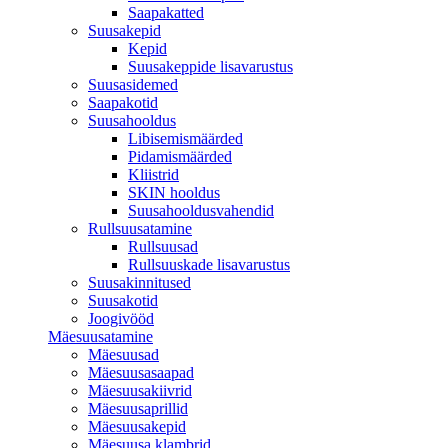
Saapakatted
Suusakepid
Kepid
Suusakeppide lisavarustus
Suusasidemed
Saapakotid
Suusahooldus
Libisemismäärded
Pidamismäärded
Kliistrid
SKIN hooldus
Suusahooldusvahendid
Rullsuusatamine
Rullsuusad
Rullsuuskade lisavarustus
Suusakinnitused
Suusakotid
Joogivööd
Mäesuusatamine
Mäesuusad
Mäesuusasaapad
Mäesuusakiivrid
Mäesuusaprillid
Mäesuusakepid
Mäesuusa klambrid