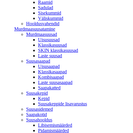
Raamid
Sadulad
Sisekummid
Väliskummid
Hooldusvahendid
Murdmaasuusatamine
Murdmaasuusad
Uisusuusad
Klassikasuusad
SKIN klassikasuusad
Laste suusad
Suusasaapad
Uisusaapad
Klassikasaapad
Kombisaapad
Laste suusasaapad
Saapakatted
Suusakepid
Kepid
Suusakeppide lisavarustus
Suusasidemed
Saapakotid
Suusahooldus
Libisemismäärded
Pidamismäärded