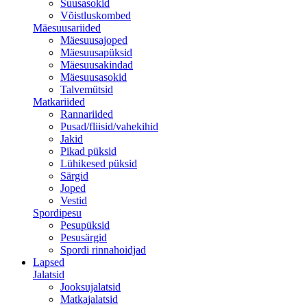
Suusasokid
Võistluskombed
Mäesuusariided
Mäesuusajoped
Mäesuusapüksid
Mäesuusakindad
Mäesuusasokid
Talvemütsid
Matkariided
Rannariided
Pusad/fliisid/vahekihid
Jakid
Pikad püksid
Lühikesed püksid
Särgid
Joped
Vestid
Spordipesu
Pesupüksid
Pesusärgid
Spordi rinnahoidjad
Lapsed
Jalatsid
Jooksujalatsid
Matkajalatsid