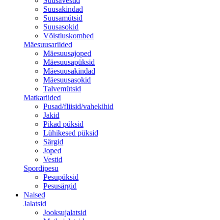
Suusavestid
Suusakindad
Suusamütsid
Suusasokid
Võistluskombed
Mäesuusariided
Mäesuusajoped
Mäesuusapüksid
Mäesuusakindad
Mäesuusasokid
Talvemütsid
Matkariided
Pusad/fliisid/vahekihid
Jakid
Pikad püksid
Lühikesed püksid
Särgid
Joped
Vestid
Spordipesu
Pesupüksid
Pesusärgid
Naised
Jalatsid
Jooksujalatsid