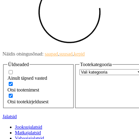
Näidis otsingusõnad:
saapad
suusad
kepid
Üldseaded
Tootekategooria
Ainult täpsed vasted
Otsi tootenimest
Otsi tootekirjeldusest
Jalatsid
Jooksujalatsid
Matkajalatsid
Vabaajajalatsid