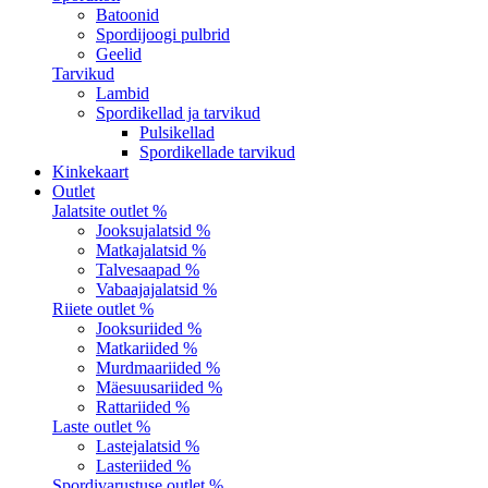
Batoonid
Spordijoogi pulbrid
Geelid
Tarvikud
Lambid
Spordikellad ja tarvikud
Pulsikellad
Spordikellade tarvikud
Kinkekaart
Outlet
Jalatsite outlet %
Jooksujalatsid %
Matkajalatsid %
Talvesaapad %
Vabaajajalatsid %
Riiete outlet %
Jooksuriided %
Matkariided %
Murdmaariided %
Mäesuusariided %
Rattariided %
Laste outlet %
Lastejalatsid %
Lasteriided %
Spordivarustuse outlet %