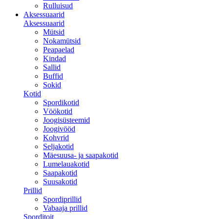
Rulluisud
Aksessuaarid
Aksessuaarid
Mütsid
Nokamütsid
Peapaelad
Kindad
Sallid
Buffid
Sokid
Kotid
Spordikotid
Vöökotid
Joogisüsteemid
Joogivööd
Kohvrid
Seljakotid
Mäesuusa- ja saapakotid
Lumelauakotid
Saapakotid
Suusakotid
Prillid
Spordiprillid
Vabaaja prillid
Sporditoit