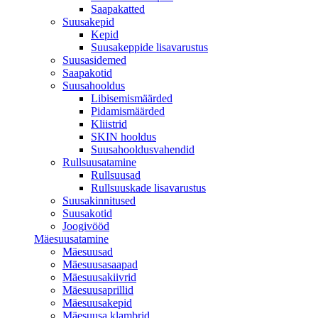
Saapakatted
Suusakepid
Kepid
Suusakeppide lisavarustus
Suusasidemed
Saapakotid
Suusahooldus
Libisemismäärded
Pidamismäärded
Kliistrid
SKIN hooldus
Suusahooldusvahendid
Rullsuusatamine
Rullsuusad
Rullsuuskade lisavarustus
Suusakinnitused
Suusakotid
Joogivööd
Mäesuusatamine
Mäesuusad
Mäesuusasaapad
Mäesuusakiivrid
Mäesuusaprillid
Mäesuusakepid
Mäesuusa klambrid