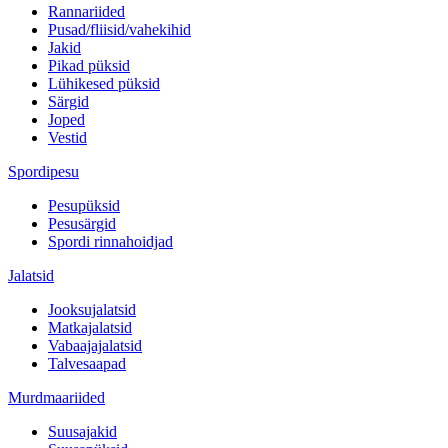
Rannariided
Pusad/fliisid/vahekihid
Jakid
Pikad püksid
Lühikesed püksid
Särgid
Joped
Vestid
Spordipesu
Pesupüksid
Pesusärgid
Spordi rinnahoidjad
Jalatsid
Jooksujalatsid
Matkajalatsid
Vabaajajalatsid
Talvesaapad
Murdmaariided
Suusajakid