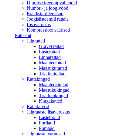
Ujumise treeningvahendid
Numbri- ja joogivööd
Eraldistardilenksud
Joogisüsteemid rattale
Lisavarustus
Kompressioonsäärised
Rattasõit
Jalgrattad
Gravel rattad
Lasterattad
Linnarattad
Maanteerattad
Maastikurattad
Triatlonirattad
Rattakingad
Maanteekingad
Maastikukingad
Triatlonikingad
Kingakatted
Rattakiivrid
Jalgrataste lisavarustus
Lastetoolid
Porilaud
Pumbad
Jalgrataste varuosad