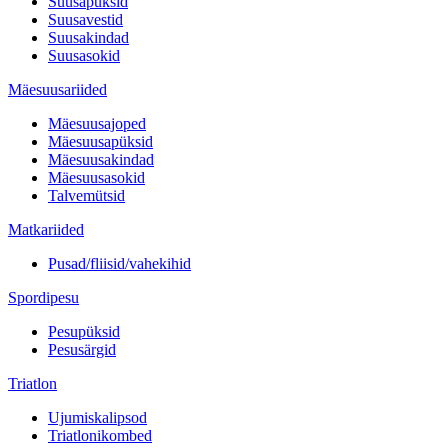
Suusapüksid
Suusavestid
Suusakindad
Suusasokid
Mäesuusariided
Mäesuusajoped
Mäesuusapüksid
Mäesuusakindad
Mäesuusasokid
Talvemütsid
Matkariided
Pusad/fliisid/vahekihid
Spordipesu
Pesupüksid
Pesusärgid
Triatlon
Ujumiskalipsod
Triatlonikombed