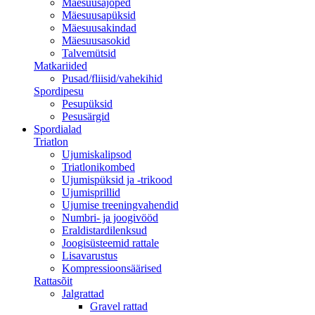
Mäesuusajoped
Mäesuusapüksid
Mäesuusakindad
Mäesuusasokid
Talvemütsid
Matkariided
Pusad/fliisid/vahekihid
Spordipesu
Pesupüksid
Pesusärgid
Spordialad
Triatlon
Ujumiskalipsod
Triatlonikombed
Ujumispüksid ja -trikood
Ujumisprillid
Ujumise treeningvahendid
Numbri- ja joogivööd
Eraldistardilenksud
Joogisüsteemid rattale
Lisavarustus
Kompressioonsäärised
Rattasõit
Jalgrattad
Gravel rattad