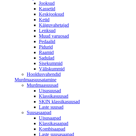
Jooksud
Kassetid
Keskjooksud
Ketid
Käiguvahetajad
Lenksud
Muud varuosad
Pedaalid
Pidurid
Raamid
Sadulad
Sisekummid
Väliskummid
Hooldusvahendid
Murdmaasuusatamine
Murdmaasuusad
Uisusuusad
Klassikasuusad
SKIN klassikasuusad
Laste suusad
Suusasaapad
Uisusaapad
Klassikasaapad
Kombisaapad
Laste suusasaapad