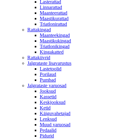
Lasterattad
Linnarattad
Maanteerattad
Maastikurattad
Triatlonirattad
Rattakingad
Maanteekingad
Maastikukingad
Triatlonikingad
Kingakatted
Rattakiivrid
Jalgrataste lisavarustus
Lastetoolid
Porilaud
Pumbad
Jalgrataste varuosad
Jooksud
Kassetid
Keskjooksud
Ketid
Käiguvahetajad
Lenksud
Muud varuosad
Pedaalid
Pidurid