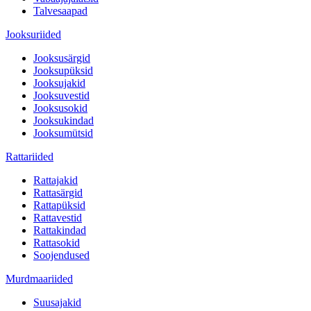
Talvesaapad
Jooksuriided
Jooksusärgid
Jooksupüksid
Jooksujakid
Jooksuvestid
Jooksusokid
Jooksukindad
Jooksumütsid
Rattariided
Rattajakid
Rattasärgid
Rattapüksid
Rattavestid
Rattakindad
Rattasokid
Soojendused
Murdmaariided
Suusajakid