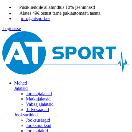
Püsikliendile allahindlus 10% jaehinnast!
Alates 49€ ostust tarne pakiautomaati tasuta
info@atsport.ee
Logi sisse
Mehed
Jalatsid
Jooksujalatsid
Matkajalatsid
Vabaajajalatsid
Talvesaapad
Jooksuriided
Jooksusärgid
Jooksupüksid
Jooksujakid