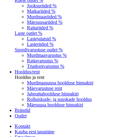
Riiete outlet %
Jooksuriided %
Matkariided %
Murdmaariided %
Mäesuusariided %
Rattariided %
Laste outlet %
Lastejalatsid %
Lasteriided %
Spordivarustuse outlet %
Murdmaavarustus %
Rattavarustus %
Triatlonivarustus %
Hooldus/rent
Hooldus ja rent
Murdmaasuusa hoolduse hinnakiri
Mäevarustuse rent
Jalgrattahoolduse hinnakiri
Rulluiskude- ja suuskade hooldus
Mäesuusa hoolduse hinnakiri
Brändid
Outlet
Kontakt
Kauba eest tasumine