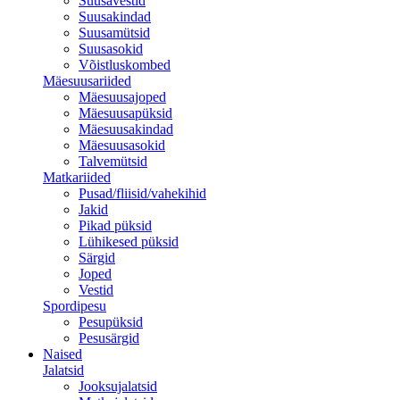
Suusavestid
Suusakindad
Suusamütsid
Suusasokid
Võistluskombed
Mäesuusariided
Mäesuusajoped
Mäesuusapüksid
Mäesuusakindad
Mäesuusasokid
Talvemütsid
Matkariided
Pusad/fliisid/vahekihid
Jakid
Pikad püksid
Lühikesed püksid
Särgid
Joped
Vestid
Spordipesu
Pesupüksid
Pesusärgid
Naised
Jalatsid
Jooksujalatsid