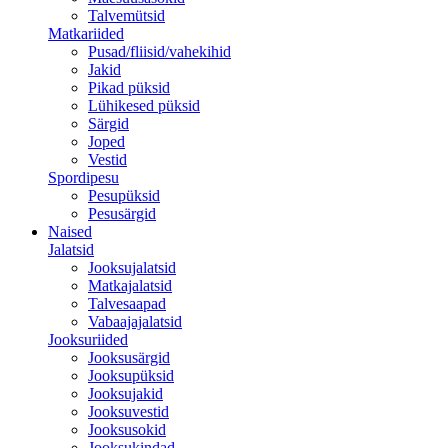
Talvemütsid
Matkariided
Pusad/fliisid/vahekihid
Jakid
Pikad püksid
Lühikesed püksid
Särgid
Joped
Vestid
Spordipesu
Pesupüksid
Pesusärgid
Naised
Jalatsid
Jooksujalatsid
Matkajalatsid
Talvesaapad
Vabaajajalatsid
Jooksuriided
Jooksusärgid
Jooksupüksid
Jooksujakid
Jooksuvestid
Jooksusokid
Jooksukindad