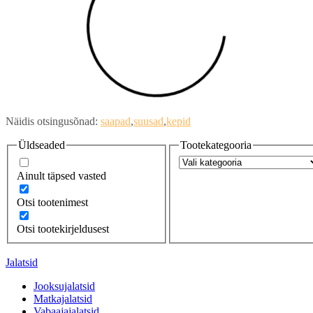
Näidis otsingusõnad:
saapad
suusad
kepid
Üldseaded
Tootekategooria
Ainult täpsed vasted
Otsi tootenimest
Otsi tootekirjeldusest
Jalatsid
Jooksujalatsid
Matkajalatsid
Vabaajajalatsid