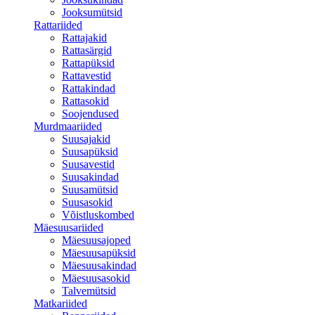
Jooksumütsid
Rattariided
Rattajakid
Rattasärgid
Rattapüksid
Rattavestid
Rattakindad
Rattasokid
Soojendused
Murdmaariided
Suusajakid
Suusapüksid
Suusavestid
Suusakindad
Suusamütsid
Suusasokid
Võistluskombed
Mäesuusariided
Mäesuusajoped
Mäesuusapüksid
Mäesuusakindad
Mäesuusasokid
Talvemütsid
Matkariided