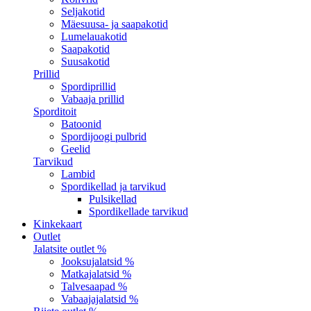
Seljakotid
Mäesuusa- ja saapakotid
Lumelauakotid
Saapakotid
Suusakotid
Prillid
Spordiprillid
Vabaaja prillid
Sporditoit
Batoonid
Spordijoogi pulbrid
Geelid
Tarvikud
Lambid
Spordikellad ja tarvikud
Pulsikellad
Spordikellade tarvikud
Kinkekaart
Outlet
Jalatsite outlet %
Jooksujalatsid %
Matkajalatsid %
Talvesaapad %
Vabaajajalatsid %