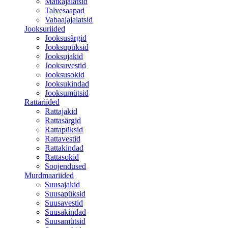
Matkajalatsid
Talvesaapad
Vabaajajalatsid
Jooksuriided
Jooksusärgid
Jooksupüksid
Jooksujakid
Jooksuvestid
Jooksusokid
Jooksukindad
Jooksumütsid
Rattariided
Rattajakid
Rattasärgid
Rattapüksid
Rattavestid
Rattakindad
Rattasokid
Soojendused
Murdmaariided
Suusajakid
Suusapüksid
Suusavestid
Suusakindad
Suusamütsid