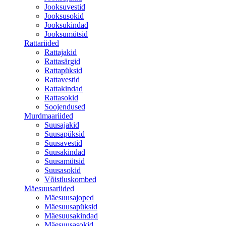
Jooksuvestid
Jooksusokid
Jooksukindad
Jooksumütsid
Rattariided
Rattajakid
Rattasärgid
Rattapüksid
Rattavestid
Rattakindad
Rattasokid
Soojendused
Murdmaariided
Suusajakid
Suusapüksid
Suusavestid
Suusakindad
Suusamütsid
Suusasokid
Võistluskombed
Mäesuusariided
Mäesuusajoped
Mäesuusapüksid
Mäesuusakindad
Mäesuusasokid