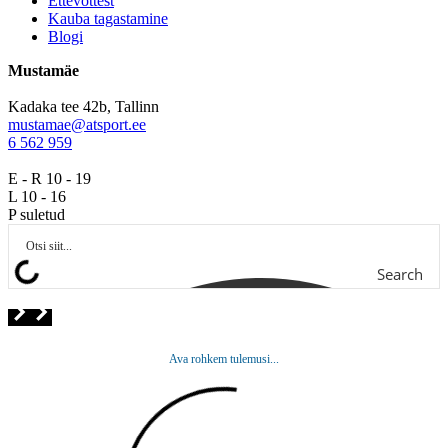
Ettevõttest
Kauba tagastamine
Blogi
Mustamäe
Kadaka tee 42b, Tallinn
mustamae@atsport.ee
6 562 959
E - R 10 - 19
L 10 - 16
P suletud
Search
Ava rohkem tulemusi...