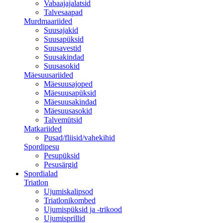
Vabaajajalatsid
Talvesaapad
Murdmaariided
Suusajakid
Suusapüksid
Suusavestid
Suusakindad
Suusasokid
Mäesuusariided
Mäesuusajoped
Mäesuusapüksid
Mäesuusakindad
Mäesuusasokid
Talvemütsid
Matkariided
Pusad/fliisid/vahekihid
Spordipesu
Pesupüksid
Pesusärgid
Spordialad
Triatlon
Ujumiskalipsod
Triatlonikombed
Ujumispüksid ja -trikood
Ujumisprillid