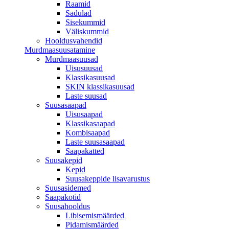
Raamid
Sadulad
Sisekummid
Väliskummid
Hooldusvahendid
Murdmaasuusatamine
Murdmaasuusad
Uisusuusad
Klassikasuusad
SKIN klassikasuusad
Laste suusad
Suusasaapad
Uisusaapad
Klassikasaapad
Kombisaapad
Laste suusasaapad
Saapakatted
Suusakepid
Kepid
Suusakeppide lisavarustus
Suusasidemed
Saapakotid
Suusahooldus
Libisemismäärded
Pidamismäärded