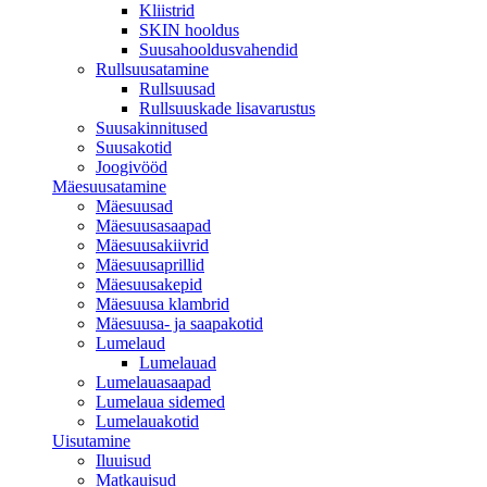
Kliistrid
SKIN hooldus
Suusahooldusvahendid
Rullsuusatamine
Rullsuusad
Rullsuuskade lisavarustus
Suusakinnitused
Suusakotid
Joogivööd
Mäesuusatamine
Mäesuusad
Mäesuusasaapad
Mäesuusakiivrid
Mäesuusaprillid
Mäesuusakepid
Mäesuusa klambrid
Mäesuusa- ja saapakotid
Lumelaud
Lumelauad
Lumelauasaapad
Lumelaua sidemed
Lumelauakotid
Uisutamine
Iluuisud
Matkauisud