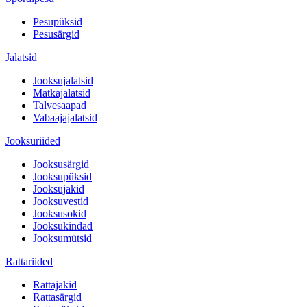
Pesupüksid
Pesusärgid
Jalatsid
Jooksujalatsid
Matkajalatsid
Talvesaapad
Vabaajajalatsid
Jooksuriided
Jooksusärgid
Jooksupüksid
Jooksujakid
Jooksuvestid
Jooksusokid
Jooksukindad
Jooksumütsid
Rattariided
Rattajakid
Rattasärgid