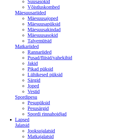
Suusasokid
Võistluskombed
Mäesuusariided
Mäesuusajoped
Mäesuusapüksid
Mäesuusakindad
Mäesuusasokid
Talvemütsid
Matkariided
Rannariided
Pusad/fliisid/vahekihid
Jakid
Pikad püksid
Lühikesed püksid
Särgid
Joped
Vestid
Spordipesu
Pesupüksid
Pesusärgid
Spordi rinnahoidjad
Lapsed
Jalatsid
Jooksujalatsid
Matkajalatsid