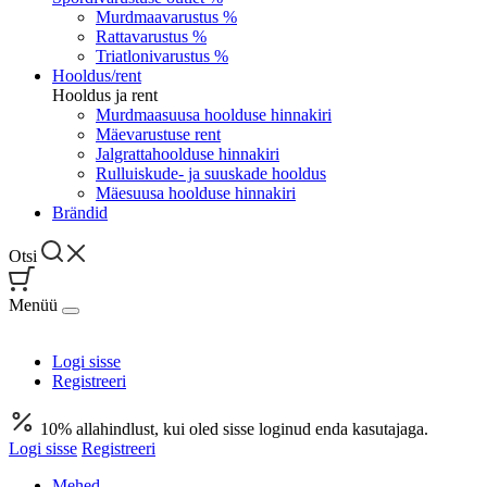
Murdmaavarustus %
Rattavarustus %
Triatlonivarustus %
Hooldus/rent
Hooldus ja rent
Murdmaasuusa hoolduse hinnakiri
Mäevarustuse rent
Jalgrattahoolduse hinnakiri
Rulluiskude- ja suuskade hooldus
Mäesuusa hoolduse hinnakiri
Brändid
Otsi
Menüü
Logi sisse
Registreeri
10% allahindlust, kui oled sisse loginud enda kasutajaga.
Logi sisse
Registreeri
Mehed