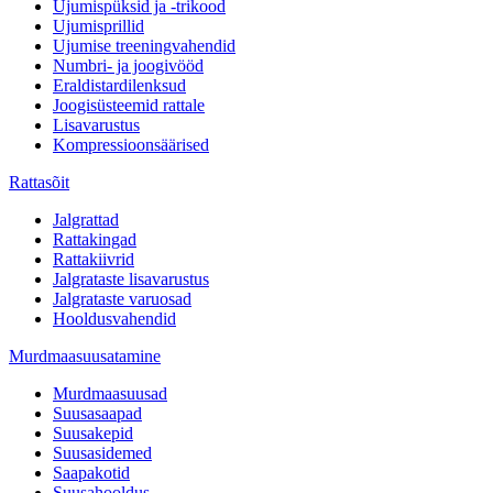
Ujumispüksid ja -trikood
Ujumisprillid
Ujumise treeningvahendid
Numbri- ja joogivööd
Eraldistardilenksud
Joogisüsteemid rattale
Lisavarustus
Kompressioonsäärised
Rattasõit
Jalgrattad
Rattakingad
Rattakiivrid
Jalgrataste lisavarustus
Jalgrataste varuosad
Hooldusvahendid
Murdmaasuusatamine
Murdmaasuusad
Suusasaapad
Suusakepid
Suusasidemed
Saapakotid
Suusahooldus