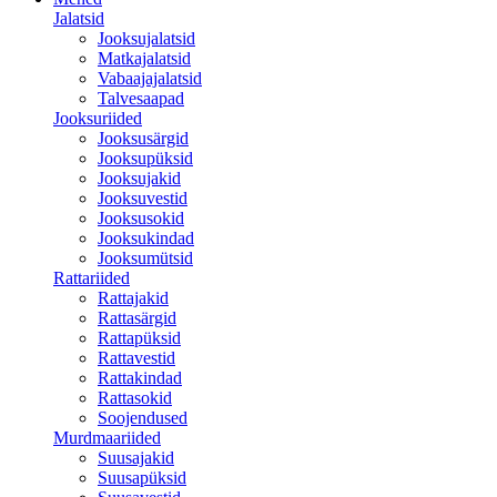
Jalatsid
Jooksujalatsid
Matkajalatsid
Vabaajajalatsid
Talvesaapad
Jooksuriided
Jooksusärgid
Jooksupüksid
Jooksujakid
Jooksuvestid
Jooksusokid
Jooksukindad
Jooksumütsid
Rattariided
Rattajakid
Rattasärgid
Rattapüksid
Rattavestid
Rattakindad
Rattasokid
Soojendused
Murdmaariided
Suusajakid
Suusapüksid