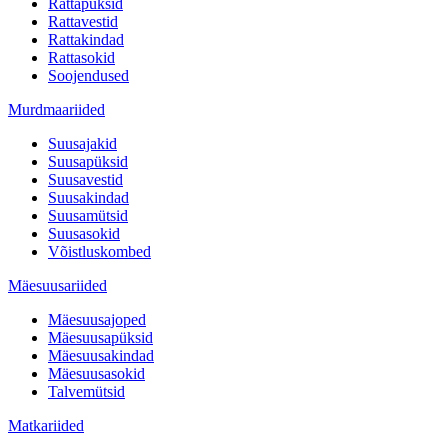
Rattapüksid
Rattavestid
Rattakindad
Rattasokid
Soojendused
Murdmaariided
Suusajakid
Suusapüksid
Suusavestid
Suusakindad
Suusamütsid
Suusasokid
Võistluskombed
Mäesuusariided
Mäesuusajoped
Mäesuusapüksid
Mäesuusakindad
Mäesuusasokid
Talvemütsid
Matkariided