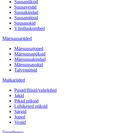
Suusapüksid
Suusavestid
Suusakindad
Suusamütsid
Suusasokid
Võistluskombed
Mäesuusariided
Mäesuusajoped
Mäesuusapüksid
Mäesuusakindad
Mäesuusasokid
Talvemütsid
Matkariided
Pusad/fliisid/vahekihid
Jakid
Pikad püksid
Lühikesed püksid
Särgid
Joped
Vestid
Spordipesu