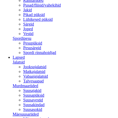
Rannariided
Pusad/fliisid/vahekihid
Jakid
Pikad püksid
Lühikesed püksid
Särgid
Joped
Vestid
Spordipesu
Pesupüksid
Pesusärgid
Spordi rinnahoidjad
Lapsed
Jalatsid
Jooksujalatsid
Matkajalatsid
Vabaajajalatsid
Talvesaapad
Murdmaariided
Suusajakid
Suusapüksid
Suusavestid
Suusakindad
Suusasokid
Mäesuusariided