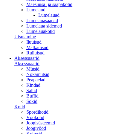
Mäesuusa- ja saapakotid
Lumelaud
Lumelauad
Lumelauasaapad
Lumelaua sidemed
Lumelauakotid
Uisutamine
Iluuisud
Matkauisud
Rulluisud
Aksessuaarid
Aksessuaarid
Mütsid
Nokamütsid
Peapaelad
Kindad
Sallid
Buffid
Sokid
Kotid
Spordikotid
Vöökotid
Joogisüsteemid
Joogivööd
Kohvrid